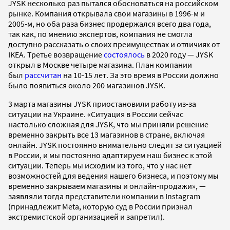
JYSK несколько раз пытался обосноваться на российском
рынке. Компания открывала свои магазины в 1996-м и
2005-м, но оба раза бизнес продержался всего два года,
так как, по мнению экспертов, компания не смогла
доступно рассказать о своих преимуществах и отличиях от
IKEA. Третье возвращение
состоялось
в 2020 году — JYSK
открыл в Москве четыре магазина. План компании
был
рассчитан
на 10-15 лет. За это время в России должно
было появиться около 200 магазинов JYSK.
3 марта магазины JYSK приостановили работу из-за
ситуации на Украине. «Ситуация в России сейчас
настолько сложная для JYSK, что мы приняли решение
временно закрыть все 13 магазинов в стране, включая
онлайн. JYSK постоянно внимательно следит за ситуацией
в России, и мы постоянно адаптируем наш бизнес к этой
ситуации. Теперь мы исходим из того, что у нас нет
возможностей для ведения нашего бизнеса, и поэтому мы
временно закрываем магазины и онлайн-продажи», —
заявляли тогда представители компании в Instagram
(принадлежит Meta, которую суд в России признал
экстремистской организацией и запретил).