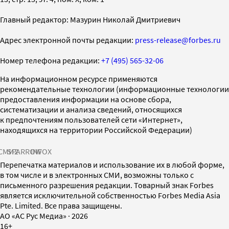
Главный редактор: Мазурин Николай Дмитриевич
Адрес электронной почты редакции:
press-release@forbes.ru
Номер телефона редакции:
+7 (495) 565-32-06
На информационном ресурсе применяются
рекомендательные технологии (информационные технологии
предоставления информации на основе сбора,
систематизации и анализа сведений, относящихся
к предпочтениям пользователей сети «Интернет»,
находящихся на территории Российской Федерации)
СМИ2
SPARROW
INFOX
Перепечатка материалов и использование их в любой форме,
в том числе и в электронных СМИ, возможны только с
письменного разрешения редакции. Товарный знак Forbes
является исключительной собственностью Forbes Media Asia
Pte. Limited. Все права защищены.
AO «АС Рус Медиа»
·
2026
16+