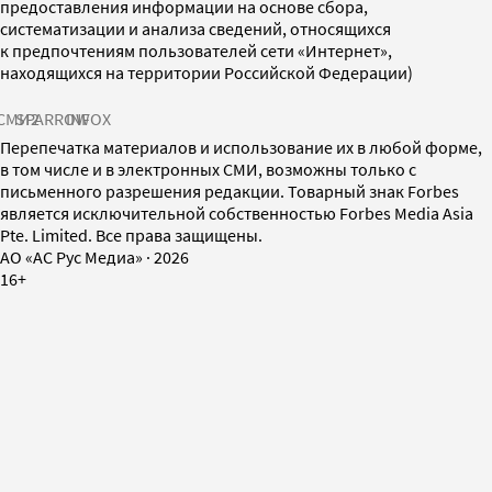
предоставления информации на основе сбора,
систематизации и анализа сведений, относящихся
к предпочтениям пользователей сети «Интернет»,
находящихся на территории Российской Федерации)
СМИ2
SPARROW
INFOX
Перепечатка материалов и использование их в любой форме,
в том числе и в электронных СМИ, возможны только с
письменного разрешения редакции. Товарный знак Forbes
является исключительной собственностью Forbes Media Asia
Pte. Limited. Все права защищены.
AO «АС Рус Медиа»
·
2026
16+