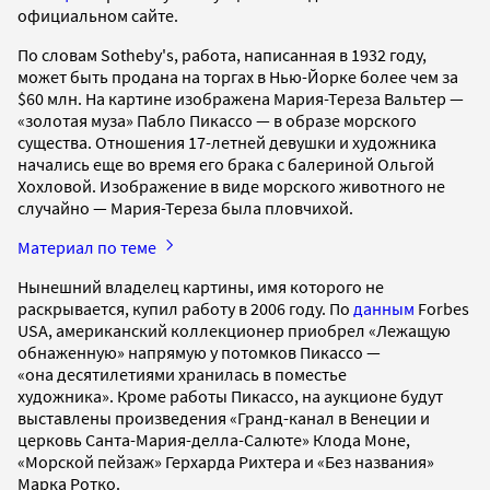
официальном сайте.
По словам Sotheby's, работа, написанная в 1932 году,
может быть продана на торгах в Нью-Йорке более чем за
$60 млн. На картине изображена Мария-Тереза Вальтер —
«золотая муза» Пабло Пикассо — в образе морского
существа. Отношения 17-летней девушки и художника
начались еще во время его брака с балериной Ольгой
Хохловой. Изображение в виде морского животного не
случайно — Мария-Тереза была пловчихой.
Материал по теме
Нынешний владелец картины, имя которого не
раскрывается, купил работу в 2006 году. По
данным
Forbes
USA, американский коллекционер приобрел «Лежащую
обнаженную» напрямую у потомков Пикассо —
«она десятилетиями хранилась в поместье
художника». Кроме работы Пикассо, на аукционе будут
выставлены произведения «Гранд-канал в Венеции и
церковь Санта-Мария-делла-Салюте» Клода Моне,
«Морской пейзаж» Герхарда Рихтера и «Без названия»
Марка Ротко.