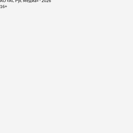
AO «АС Рус Медиа»
·
2026
16+