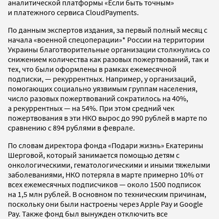
аналитической платформы «Если быть точным»
и платежного сервиса CloudPayments.
По данным экспертов издания, за первый полный месяц с
начала «военной спецоперации»* России на территории
Украины благотворительные организации столкнулись со
снижением количества как разовых пожертвований, так и
тех, что были оформлены в рамках ежемесячной
подписки, — рекуррентных. Например, у организаций,
помогающих социально уязвимым группам населения,
число разовых пожертвований сократилось на 40%,
а рекуррентных — на 54%. При этом средний чек
пожертвования в эти НКО вырос до 990 рублей в марте по
сравнению с 894 рублями в феврале.
По словам директора фонда «Подари жизнь» Екатерины
Шерговой, который занимается помощью детям с
онкологическими, гематологическими и иными тяжелыми
заболеваниями, НКО потеряла в марте примерно 10% от
всех ежемесячных подписчиков — около 1500 подписок
на 1,5 млн рублей. В основном по техническим причинам,
поскольку они были настроены через Apple Pay и Google
Pay. Также фонд был вынужден отключить все