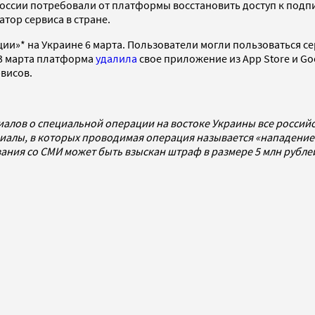
оссии потребовали от платформы восстановить доступ к подпис
тор сервиса в стране.
ции»* на Украине 6 марта. Пользователи могли пользоваться 
23 марта платформа
удалила
свое приложение из App Store и Go
рвисов.
иалов о специальной операции на востоке Украины все росси
алы, в которых проводимая операция называется «нападением
ования со СМИ может быть взыскан штраф в размере 5 млн рубл