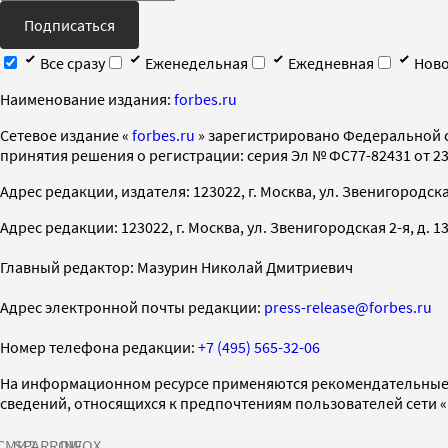
Подписаться
Все сразу
Еженедельная
Ежедневная
Ново
Наименование издания:
forbes.ru
Cетевое издание «
forbes.ru
» зарегистрировано Федеральной 
принятия решения о регистрации: серия Эл № ФС77-82431 от 23 
Адрес редакции, издателя: 123022, г. Москва, ул. Звенигородская 2-
Адрес редакции: 123022, г. Москва, ул. Звенигородская 2-я, д. 13, с
Главный редактор: Мазурин Николай Дмитриевич
Адрес электронной почты редакции:
press-release@forbes.ru
Номер телефона редакции:
+7 (495) 565-32-06
На информационном ресурсе применяются рекомендательные 
сведений, относящихся к предпочтениям пользователей сети 
СМИ2
SPARROW
INFOX