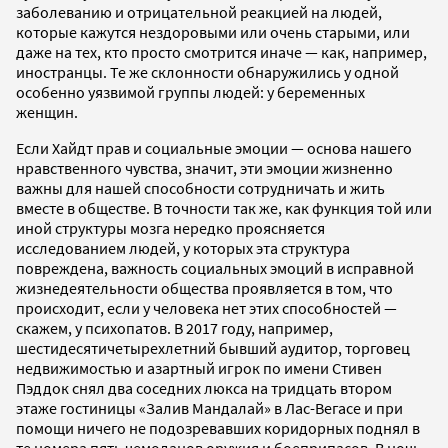
заболеванию и отрицательной реакцией на людей,
которые кажутся нездоровыми или очень старыми, или
даже на тех, кто просто смотрится иначе — как, например,
иностранцы. Те же склонности обнаружились у одной
особенно уязвимой группы людей: у беременных
женщин.
Если Хайдт прав и социальные эмоции — основа нашего
нравственного чувства, значит, эти эмоции жизненно
важны для нашей способности сотрудничать и жить
вместе в обществе. В точности так же, как функция той или
иной структуры мозга нередко проясняется
исследованием людей, у которых эта структура
повреждена, важность социальных эмоций в исправной
жизнедеятельности общества проявляется в том, что
происходит, если у человека нет этих способностей —
скажем, у психопатов. В 2017 году, например,
шестидесятичетырехлетний бывший аудитор, торговец
недвижимостью и азартный игрок по имени Стивен
Пэддок снял два соседних люкса на тридцать втором
этаже гостиницы «Залив Мандалай» в Лас-Вегасе и при
помощи ничего не подозревавших коридорных поднял в