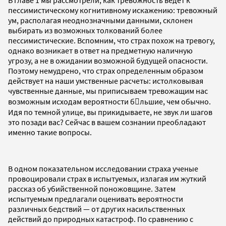
пессимистическому когнитивному искажению: тревожный
ум, располагая неоднозначными данными, склонен
выбирать из возможных толкований более
пессимистические. Вспомним, что страх похож на тревогу,
однако возникает в ответ на предметную наличную
угрозу, а не в ожидании возможной будущей опасности.
Поэтому немудрено, что страх определенным образом
действует на наши умственные расчеты: истолковывая
чувственные данные, мы приписываем тревожащим нас
возможным исходам вероятности б􏰂льшие, чем обычно.
Идя по темной улице, вы прикидываете, не звук ли шагов
это позади вас? Сейчас в вашем сознании преобладают
именно такие вопросы.
В одном показательном исследовании страха ученые
провоцировали страх в испытуемых, излагая им жуткий
рассказ об убийственной поножовщине. Затем
испытуемым предлагали оценивать вероятности
различных бедствий — от других насильственных
действий до природных катастроф. По сравнению с