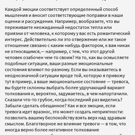
Каждой эмоции соответствует определенный способ
мышления и вносит соответствующие поправки в наши
оценки и рассуждения. Например, вообразите, что вы
переживаете неожиданный недостаток тепла или
приязни от человека, к которому у вас есть романтический
интерес. Действительно ли это отвержение или же такое
отношение связано с каким-нибудь фактором, к вам никак
не относящимся,— например, с тем, что этот другой
человек озабочен чем-то своим? На то, как вы осмысляете
подобные ситуации, ваши разные эмоциональные
состояния влияют по-разному. Если вы оказываетесь в
неоднозначной ситуации вроде той, которую я привожу
тут в пример, а ваше эмоциональное состояние — тревога,
вы будете склонны выбрать более удручающий вариант
толкования и, вероятно, задумаетесь, в чем напортачили.
Сказали что-то грубое, когда последний раз виделись?
Забыли сделать обещанное? Как и все эмоции, если
тревога идет вразнос, это может создать неприятности:
позволить вашему беспокойству взять верх над здравым
смыслом. Благотворное же влияние тревоги — в том, что
иногда верно более негативное толкование