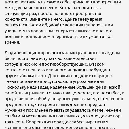
можно поставить на самом себе, применив проверенный
метод управления гневом. Когда разозлитесь в
следующий раз, просто покиньте пространство
конфликта. Выйдите из него. Дайте гневу время
развеяться. Затем обдумайте конфликт заново. Сами
увидите, что доводы вы теперь взвешиваете иначе, с
большим пониманием и терпимостью к чужой точке
зрения.
Люди эволюционировали в малых группах и вынуждены
были постоянно вступать во взаимодействия
сотруднические и противоборствующие. В таком
контексте гнев того или иного индивида побуждает
других ублажать его. Для наших предков в ситуациях
гнева постоянно присутствовала угроза насилия.
Поскольку индивиды, наделенные большей физической
силой, выигрывали в стычках чаще, чем те, кто послабее, и
представляли собой угрозу повнушительнее, естественно
предполагать, что среди наших древних предков
мужчинам посильнее гневаться удавалось легче, нежели
слабым. И исследования показывают, что оно до сих пор
так и есть. Корреляция гораздо слабее выражена у
женщин, они обычно в целом менее склонны драться.