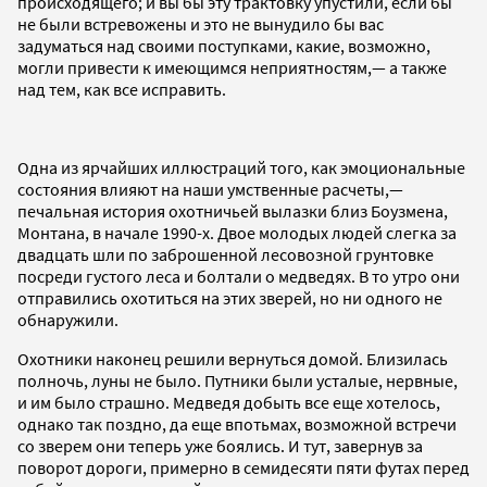
происходящего; и вы бы эту трактовку упустили, если бы
не были встревожены и это не вынудило бы вас
задуматься над своими поступками, какие, возможно,
могли привести к имеющимся неприятностям,— а также
над тем, как все исправить.
Одна из ярчайших иллюстраций того, как эмоциональные
состояния влияют на наши умственные расчеты,—
печальная история охотничьей вылазки близ Боузмена,
Монтана, в начале 1990-х. Двое молодых людей слегка за
двадцать шли по заброшенной лесовозной грунтовке
посреди густого леса и болтали о медведях. В то утро они
отправились охотиться на этих зверей, но ни одного не
обнаружили.
Охотники наконец решили вернуться домой. Близилась
полночь, луны не было. Путники были усталые, нервные,
и им было страшно. Медведя добыть все еще хотелось,
однако так поздно, да еще впотьмах, возможной встречи
со зверем они теперь уже боялись. И тут, завернув за
поворот дороги, примерно в семидесяти пяти футах перед