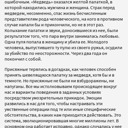
ошибочным. «Медведь» оказался желтой палаткой, в
которой находились мужчина и женщина. Страх перед
медведем, несомненно, спас жизнь бесчисленным
представителям рода человеческого, на кого в противном
случае напали бы и прикончили, но не в этот раз.
Колыхание палатки и звуки, доносившиеся из нее, были
результатом того, что пара внутри занималась любовью.
Одна пуля попала в женщину и убила ее. Молодого
человека, выпустившего ту пулю из своего ружья, осудили
за убийство по неосторожности. Через два года он
покончил с собой.
Присяжные терялись в догадках, как человек способен
принять шевелящуюся палатку за медведя, хотя бы и в
темноте. Но присяжные не были ни взбудоражены, ни
напуганы. Все мы истолковываем происходящее вокруг
нас и варианты поведения в заданных условиях
посредством умозрительных прикидок. Эмоции
развились в нас для того, чтобы настраивать эти
умственные операции под те или иные специфические
обстоятельства, в каких нам приходится действовать. Это
система, эволюционировавшая многие миллионы лет. В
основном она работает исправно, однако случались у нее