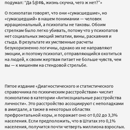
подумал: “Да $@#&, жизнь скучна, чего ж нет?”»
О психопатах говорят, что они «сумасшедшие», но
«сумасшедший» в нашем понимании — человек
иррациональный, а психопаты не таковы. Обоим
стрелкам было легко убивать, потому что у психопатов
нет социальных эмоций эмпатии, вины, раскаяния и
стыда. В результате их умственные расчеты
безукоризненно логичны, однако их не направляют
эмоции, и поэтому психопат, отправляющийся охотиться
на людей, к своим жертвам питает не больше чувств, чем
вы — к мишеням на стендовой стрельбе.
Пятое издание «Диагностического и статистического
справочника по психическим расстройствам» числит
психопатию в категории «Антисоциальные расстройства
личности». Это расстройство ассоциируют с неполадками
в амигдале, а также в некоторых областях
префронтальной коры, и поражает оно от 0,02 до 3,3%
населения. Если предположить, что в Штатах это 0,1%
населения, получится почти четверть миллиона взрослых.