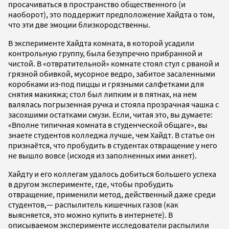
просачиваться в пространство общественного (и
наоборот), это поддержит предположение Хайдта о том,
что эти две эмоции близкородственны.
В эксперименте Хайдта комната, в которой усадили
контрольную группу, была безупречно прибранной и
чистой. В «отвратительной» комнате стоял стул с рваной и
грязной обивкой, мусорное ведро, забитое засаленными
коробками из-под пиццы и грязными салфетками для
снятия макияжа; стол был липким и в пятнах, на нем
валялась погрызенная ручка и стояла прозрачная чашка с
засохшими остатками смузи. Если, читая это, вы думаете:
«Вполне типичная комната в студенческой общаге», вы
знаете студентов колледжа лучше, чем Хайдт. В статье он
признаётся, что пробудить в студентах отвращение у него
не вышло вовсе (исходя из заполненных ими анкет).
Хайдту и его коллегам удалось добиться большего успеха
в другом эксперименте, где, чтобы пробудить
отвращение, применили метод, действенный даже среди
студентов,— распылитель кишечных газов (как
выясняется, это можно купить в интернете). В
описываемом эксперименте исследователи распылили