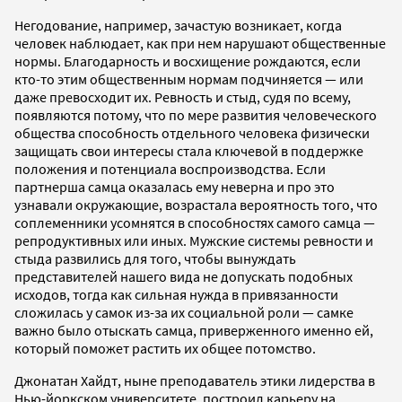
Негодование, например, зачастую возникает, когда
человек наблюдает, как при нем нарушают общественные
нормы. Благодарность и восхищение рождаются, если
кто-то этим общественным нормам подчиняется — или
даже превосходит их. Ревность и стыд, судя по всему,
появляются потому, что по мере развития человеческого
общества способность отдельного человека физически
защищать свои интересы стала ключевой в поддержке
положения и потенциала воспроизводства. Если
партнерша самца оказалась ему неверна и про это
узнавали окружающие, возрастала вероятность того, что
соплеменники усомнятся в способностях самого самца —
репродуктивных или иных. Мужские системы ревности и
стыда развились для того, чтобы вынуждать
представителей нашего вида не допускать подобных
исходов, тогда как сильная нужда в привязанности
сложилась у самок из-за их социальной роли — самке
важно было отыскать самца, приверженного именно ей,
который поможет растить их общее потомство.
Джонатан Хайдт, ныне преподаватель этики лидерства в
Нью-йоркском университете, построил карьеру на