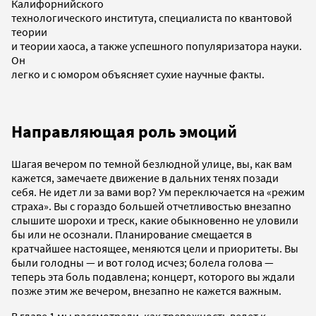
Калифорнийского
технологического института, специалиста по квантовой
теории
и теории хаоса, а также успешного популяризатора науки.
Он
легко и с юмором объясняет сухие научные факты.
Направляющая роль эмоций
Шагая вечером по темной безлюдной улице, вы, как вам
кажется, замечаете движение в дальних тенях позади
себя. Не идет ли за вами вор? Ум переключается на «режим
страха». Вы с гораздо большей отчетливостью внезапно
слышите шорохи и треск, какие обыкновенно не уловили
бы или не осознали. Планирование смещается в
кратчайшее настоящее, меняются цели и приоритеты. Вы
были голодны — и вот голод исчез; болела голова —
теперь эта боль подавлена; концерт, которого вы ждали
позже этим же вечером, внезапно не кажется важным.
В главе 1 мы рассмотрели, как тревожность ведет к