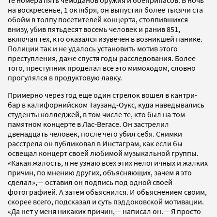
те номера пять чемоданов оружия и боеприпасов. В ночь
на воскресенье, 1 октября, он выпустил более тысячи ста
обойм в толпу посетителей концерта, столпившихся
внизу, убив пятьдесят восемь человек и ранив 851,
включая тех, кто оказался изувечен в возникшей панике.
Полиции так и не удалось установить мотив этого
преступления, даже спустя годы расследования. Более
того, преступник проделал все это мимоходом, словно
прогулялся в продуктовую лавку.
Примерно через год еще один стрелок вошел в кантри-
бар в калифорнийском Таузанд-Оукс, куда наведывались
студенты колледжей, в том числе те, кто был на том
памятном концерте в Лас-Вегасе. Он застрелил
двенадцать человек, после чего убил себя. Снимки
расстрела он публиковал в Инстаграм, как если бы
освещал концерт своей любимой музыкальной группы.
«Какая жалость, я не узнаю всех этих нелогичных и жалких
причин, по мнению других, объясняющих, зачем я это
сделал»,— оставил он подпись под одной своей
фотографией. А затем объяснился. И объяснением своим,
скорее всего, подсказал и суть пэддоковской мотивации.
«Да нет у меня никаких причин,— написал он.— Я просто