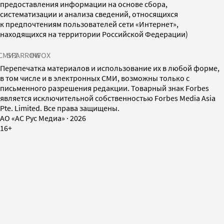
предоставления информации на основе сбора,
систематизации и анализа сведений, относящихся
к предпочтениям пользователей сети «Интернет»,
находящихся на территории Российской Федерации)
СМИ2
SPARROW
INFOX
Перепечатка материалов и использование их в любой форме,
в том числе и в электронных СМИ, возможны только с
письменного разрешения редакции. Товарный знак Forbes
является исключительной собственностью Forbes Media Asia
Pte. Limited. Все права защищены.
AO «АС Рус Медиа»
·
2026
16+