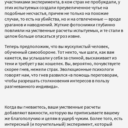
участниками эксперимента, в ком страх не пробуждали, у
этих испытуемых создали преувеличенное чутье на
подобные несчастья, причем не только на похожие
случаи, то есть на убийства, но и на отвлеченные — вроде
ураганов и наводнений. Жуткие фотоснимки глубинно
повлияли на умственные расчеты испытуемых, и те стали в
целом больше опасаться угроз извне.
Теперь предположим, что вы мускулистый человек,
обученный самообороне. Тот некто, чьи шаги, как вам
кажется, вы услышали у себя за спиной, выскакивает из
тени и требует у вас кошелек. Вы, вероятно, почувствуете
скорее гнев, нежели страх. Эволюционные психологи
говорят нам, что гнев развился «в помощь переговорам,
чтобы разрешать столкновения интересов в пользу
разгневанного индивида».
Когда вы гневаетесь, ваши умственные расчеты
добавляют важности, которую вы приписываете вашему
же благополучию и целям в ущерб чужим. Более того, есть
интересный (и поучительный) эксперимент, который