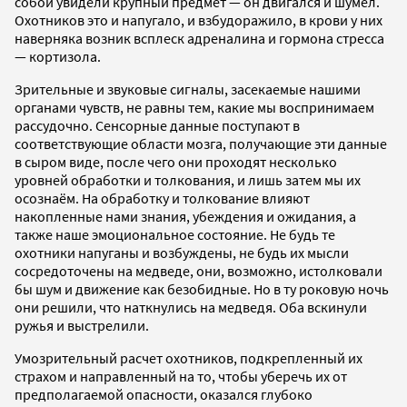
собой увидели крупный предмет — он двигался и шумел.
Охотников это и напугало, и взбудоражило, в крови у них
наверняка возник всплеск адреналина и гормона стресса
— кортизола.
Зрительные и звуковые сигналы, засекаемые нашими
органами чувств, не равны тем, какие мы воспринимаем
рассудочно. Сенсорные данные поступают в
соответствующие области мозга, получающие эти данные
в сыром виде, после чего они проходят несколько
уровней обработки и толкования, и лишь затем мы их
осознаём. На обработку и толкование влияют
накопленные нами знания, убеждения и ожидания, а
также наше эмоциональное состояние. Не будь те
охотники напуганы и возбуждены, не будь их мысли
сосредоточены на медведе, они, возможно, истолковали
бы шум и движение как безобидные. Но в ту роковую ночь
они решили, что наткнулись на медведя. Оба вскинули
ружья и выстрелили.
Умозрительный расчет охотников, подкрепленный их
страхом и направленный на то, чтобы уберечь их от
предполагаемой опасности, оказался глубоко