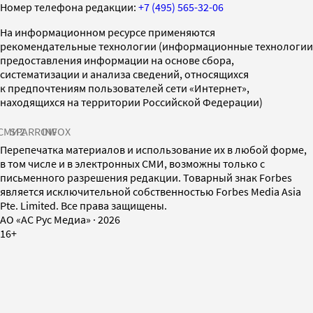
Номер телефона редакции:
+7 (495) 565-32-06
На информационном ресурсе применяются
рекомендательные технологии (информационные технологии
предоставления информации на основе сбора,
систематизации и анализа сведений, относящихся
к предпочтениям пользователей сети «Интернет»,
находящихся на территории Российской Федерации)
СМИ2
SPARROW
INFOX
Перепечатка материалов и использование их в любой форме,
в том числе и в электронных СМИ, возможны только с
письменного разрешения редакции. Товарный знак Forbes
является исключительной собственностью Forbes Media Asia
Pte. Limited. Все права защищены.
AO «АС Рус Медиа»
·
2026
16+