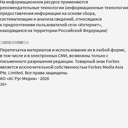
На информационном ресурсе применяются
рекомендательные технологии (информационные технологии
предоставления информации на основе сбора,
систематизации и анализа сведений, относящихся
к предпочтениям пользователей сети «Интернет»,
находящихся на территории Российской Федерации)
СМИ2
SPARROW
INFOX
Перепечатка материалов и использование их в любой форме,
в том числе и в электронных СМИ, возможны только с
письменного разрешения редакции. Товарный знак Forbes
является исключительной собственностью Forbes Media Asia
Pte. Limited. Все права защищены.
AO «АС Рус Медиа»
·
2026
16+