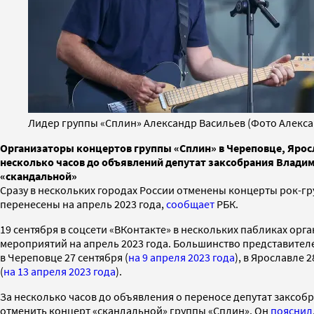
Лидер группы «Сплин» Александр Васильев (Фото Алекса
Организаторы концертов группы «Сплин» в Череповце, Ярос
несколько часов до объявлений депутат заксобрания Владим
«скандальной»
Сразу в нескольких городах России отменены концерты рок-гр
перенесены на апрель 2023 года,
сообщает
РБК.
19 сентября в соцсети «ВКонтакте» в нескольких пабликах ор
мероприятий на апрель 2023 года. Большинство представител
в Череповце 27 сентября (
на 9 апреля 2023 года
), в Ярославле 2
(
на 13 апреля 2023 года
).
За несколько часов до объявления о переносе депутат заксоб
отменить концерт «скандальной» группы «Сплин». Он
пояснил