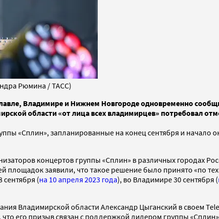
ндра Рюмина / ТАСС)
лавле, Владимире и Нижнем Новгороде одновременно сообщил
ирской области «от лица всех владимирцев» потребовал отме
уппы «Сплин», запланированные на конец сентября и начало ок
ганизаторов концертов группы «Сплин» в различных городах Р
ей площадок заявили, что такое решение было принято «по те
8 сентября (
на 10 апреля 2023 года
), во Владимире 30 сентября (
рания Владимирской области Александр Цыганский в своем Tel
, что его призыв связан с поддержкой лидером группы «Сплин