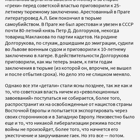
«грехи» перед советской властью приговорили к 25-
летнему тюремному заключению. Арестованный в Праге
литературовед А.Л. Бем покончил в тюрьме
самоубийством. В Праге же был арестован и увезен в СССР
почти 80-летний князь Петр Д. Долгоруков, некогда
товарищ Маклакова по партии кадетов. На родине
Долгорукова, по слухам, дошедшим до эмиграции, судили
во Львове военным судом и приговорили к 10-летнему
заключению в лагере. В действительности Долгорукова
приговорили, как мы теперь знаем, к пяти годам
заключения в тюрьме (из которой он, впрочем, не вышел
и после отбытия срока). Но дело это не слишком меняло.
Однако все эти «детали» стали ясны позднее, так же как и
то, что советская власть ничем из «революционных
завоеваний» поступаться не собирается, более того,
распространит их на освобожденные от нацистов страны
Восточной Европы и попытается экспортировать через
своих сторонников и в Западную Европу. Неизвестно было
еще и то, что никакой либерализации режима после
войны не произойдет, более того, что начнется его
ужесточение и закручивание гаек. Но это все — потом.