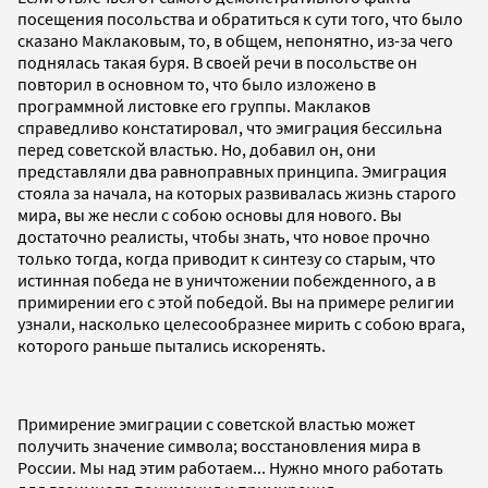
посещения посольства и обратиться к сути того, что было
сказано Маклаковым, то, в общем, непонятно, из-за чего
поднялась такая буря. В своей речи в посольстве он
повторил в основном то, что было изложено в
программной листовке его группы. Маклаков
справедливо констатировал, что эмиграция бессильна
перед советской властью. Но, добавил он, они
представляли два равноправных принципа. Эмиграция
стояла за начала, на которых развивалась жизнь старого
мира, вы же несли с собою основы для нового. Вы
достаточно реалисты, чтобы знать, что новое прочно
только тогда, когда приводит к синтезу со старым, что
истинная победа не в уничтожении побежденного, а в
примирении его с этой победой. Вы на примере религии
узнали, насколько целесообразнее мирить с собою врага,
которого раньше пытались искоренять.
Примирение эмиграции с советской властью может
получить значение символа; восстановления мира в
России. Мы над этим работаем... Нужно много работать