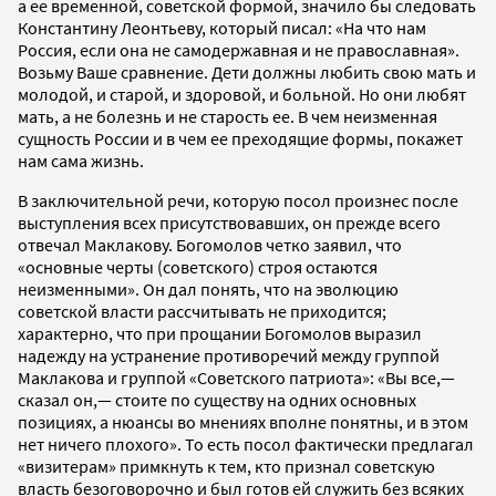
а ее временной, советской формой, значило бы следовать
Константину Леонтьеву, который писал: «На что нам
Россия, если она не самодержавная и не православная».
Возьму Ваше сравнение. Дети должны любить свою мать и
молодой, и старой, и здоровой, и больной. Но они любят
мать, а не болезнь и не старость ее. В чем неизменная
сущность России и в чем ее преходящие формы, покажет
нам сама жизнь.
В заключительной речи, которую посол произнес после
выступления всех присутствовавших, он прежде всего
отвечал Маклакову. Богомолов четко заявил, что
«основные черты (советского) строя остаются
неизменными». Он дал понять, что на эволюцию
советской власти рассчитывать не приходится;
характерно, что при прощании Богомолов выразил
надежду на устранение противоречий между группой
Маклакова и группой «Советского патриота»: «Вы все,—
сказал он,— стоите по существу на одних основных
позициях, а нюансы во мнениях вполне понятны, и в этом
нет ничего плохого». То есть посол фактически предлагал
«визитерам» примкнуть к тем, кто признал советскую
власть безоговорочно и был готов ей служить без всяких