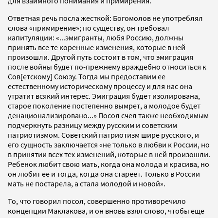
для взаимного понимания и примирения.
Ответная речь посла жесткой: Богомолов не употреблял
слова «примирение»; по существу, он требовал
капитуляции: «...эмигранты, любя Россию, должны
принять все те коренные изменения, которые в ней
произошли. Другой путь состоит в том, что эмиграция
после войны будет по-прежнему враждебно относиться к
Сов[етскому] Союзу. Тогда мы предоставим ее
естественному историческому процессу и для нас она
утратит всякий интерес. Эмиграция будет изолирована,
старое поколение постепенно вымрет, а молодое будет
денационализировано...» Посол счел также необходимым
подчеркнуть разницу между русским и советским
патриотизмом. Советский патриотизм шире русского, и
его сущность заключается «не только в любви к России, но
в принятии всех тех изменений, которые в ней произошли.
Ребенок любит свою мать, когда она молода и красива, но
он любит ее и тогда, когда она стареет. Только в России
мать не постарела, а стала молодой и новой».
То, что говорил посол, совершенно противоречило
концепции Маклакова, и он вновь взял слово, чтобы еще