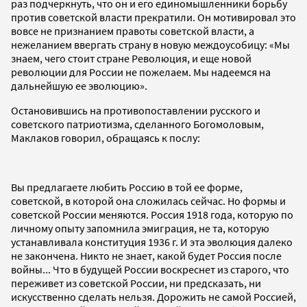
раз подчеркнуть, что он и его единомышленники борьбу
против советской власти прекратили. Он мотивировал это
вовсе не признанием правоты советской власти, а
нежеланием ввергать страну в новую междоусобицу: «Мы
знаем, чего стоит стране Революция, и еще новой
революции для России не пожелаем. Мы надеемся на
дальнейшую ее эволюцию».
Остановившись на противопоставлении русского и
советского патриотизма, сделанного Богомоловым,
Маклаков говорил, обращаясь к послу:
Вы предлагаете любить Россию в той ее форме,
советской, в которой она сложилась сейчас. Но формы и
советской России меняются. Россия 1918 года, которую по
личному опыту запомнила эмиграция, не та, которую
устанавливала конституция 1936 г. И эта эволюция далеко
не закончена. Никто не знает, какой будет Россия после
войны... Что в будущей России воскреснет из старого, что
переживет из советской России, ни предсказать, ни
искусственно сделать нельзя. Дорожить не самой Россией,