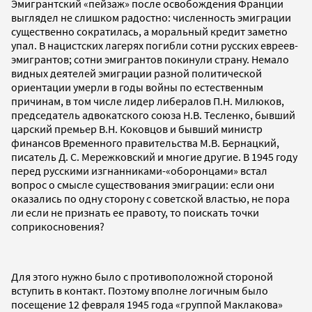
Эмигрантский «пейзаж» после освобождения Франции
выглядел не слишком радостно: численность эмиграции
существенно сократилась, а моральный кредит заметно
упал. В нацистских лагерях погибли сотни русских евреев-
эмигрантов; сотни эмигрантов покинули страну. Немало
видных деятелей эмиграции разной политической
ориентации умерли в годы войны по естественным
причинам, в том числе лидер либералов П.Н. Милюков,
председатель адвокатского союза Н.В. Тесленко, бывший
царский премьер В.Н. Коковцов и бывший министр
финансов Временного правительства М.В. Бернацкий,
писатель Д. С. Мережковский и многие другие. В 1945 году
перед русскими изгнанниками-«оборонцами» встал
вопрос о смысле существования эмиграции: если они
оказались по одну сторону с советской властью, не пора
ли если не признать ее правоту, то поискать точки
соприкосновения?
Для этого нужно было с противоположной стороной
вступить в контакт. Поэтому вполне логичным было
посещение 12 февраля 1945 года «группой Маклакова»