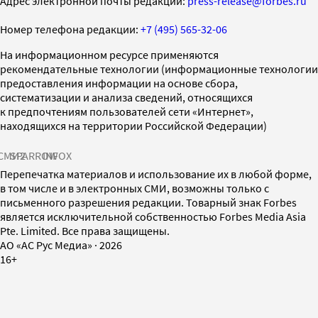
Адрес электронной почты редакции:
press-release@forbes.ru
Номер телефона редакции:
+7 (495) 565-32-06
На информационном ресурсе применяются
рекомендательные технологии (информационные технологии
предоставления информации на основе сбора,
систематизации и анализа сведений, относящихся
к предпочтениям пользователей сети «Интернет»,
находящихся на территории Российской Федерации)
СМИ2
SPARROW
INFOX
Перепечатка материалов и использование их в любой форме,
в том числе и в электронных СМИ, возможны только с
письменного разрешения редакции. Товарный знак Forbes
является исключительной собственностью Forbes Media Asia
Pte. Limited. Все права защищены.
AO «АС Рус Медиа»
·
2026
16+