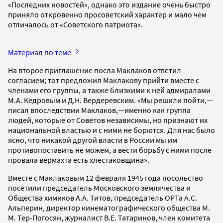
«Последних новостей», однако это издание очень быстро
приняло откровенно просоветский характер и мало чем
отличалось от «Советского патриота».
Материал по теме
На второе приглашение посла Маклаков ответил
согласием; тот предложил Маклакову прийти вместе с
членами его группы, а также близкими к ней адмиралами
М.А. Кедровым и Д.Н. Вердеревским. «Мы решили пойти,—
писал впоследствии Маклаков,—именно как группа
людей, которые от Советов независимы, но признают их
национальной властью и с ними не борются. Для нас было
ясно, что никакой другой власти в России мы им
противопоставить не можем, а вести борьбу с ними после
провала вермахта есть хлестаковщина».
Вместе с Маклаковым 12 февраля 1945 года посольство
посетили председатель Московского землячества и
Общества химиков А.А. Титов, председатель ОРТа А.С.
Альперин, директор кинематографического общества М.
М. Тер-Погосян, журналист В.Е. Татаринов, член комитета