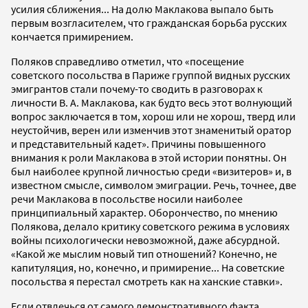
усилия сближения... На долю Маклакова выпало быть
первым возгласителем, что гражданская борьба русских
кончается примирением.
Поляков справедливо отметил, что «посещение
советского посольства в Париже группой видных русских
эмигрантов стали почему-то сводить в разговорах к
личности В. А. Маклакова, как будто весь этот волнующий
вопрос заключается в том, хорош или не хорош, тверд или
неустойчив, верен или изменчив этот знаменитый оратор
и представительный кадет». Причины повышенного
внимания к роли Маклакова в этой истории понятны. Он
был наиболее крупной личностью среди «визитеров» и, в
известном смысле, символом эмиграции. Речь, точнее, две
речи Маклакова в посольстве носили наиболее
принципиальный характер. Оборончество, по мнению
Полякова, делало критику советского режима в условиях
войны психологически невозможной, даже абсурдной.
«Какой же мыслим новый тип отношений? Конечно, не
капитуляция, но, конечно, и примирение... На советские
посольства я перестал смотреть как на ханские ставки».
Если отвлечься от самого демонстративного факта