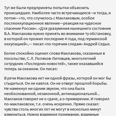
Тут же были предприняты попытки объяснить
происшедшее. Наиболее часто встречающееся—и тогда, и
потом—«то, что случилось с Маклаковым, особое
послеоккупационное явление—реакция на чудесное
спасение России». «Для уразумения нынешнего состояния
В.А. Маклакова нужно принять во внимание ту обстановку,
в которой он прожил последние 4 года, под германской
оккупацией»,— писал «по горячим следам» Андрей Седых.
Более спокойно оценил слова Маклакова, сказанные в
посольстве, С.Л. Поляков-Литовцев, многолетний
сотрудник «Последних новостей», также оказавшийся
теперь за океаном. Он писал:
В речи Маклакова нет ни одной фразы, которой он мог бы
стыдиться. Он не каялся. Он не отверг прошлой борьбы.
Не намекнул ни одним звуком, что она была
необоснованной, незаконной, антинациональной...
Маклаков говорил не о сдаче, а о примирении. И говорил
по-маклаковски, т.е. очень искренно. Прямо сказал:
чувства столь многих лет не могут в несколько минут
измениться. Нужно взаимное понимание, взаимные