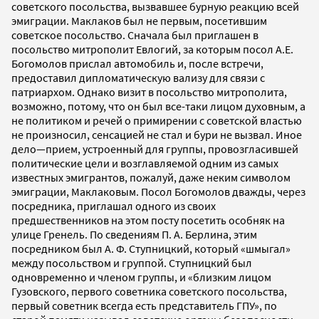
советского посольства, вызвавшее бурную реакцию всей
эмиграции. Маклаков был не первым, посетившим
советское посольство. Сначала был приглашен в
посольство митрополит Евлогий, за которым посол А.Е.
Богомолов прислал автомобиль и, после встречи,
предоставил дипломатическую вализу для связи с
патриархом. Однако визит в посольство митрополита,
возможно, потому, что он был все-таки лицом духовным, а
не политиком и речей о примирении с советской властью
не произносил, сенсацией не стал и бури не вызвал. Иное
дело—прием, устроенный для группы, провозгласившей
политические цели и возглавляемой одним из самых
известных эмигрантов, пожалуй, даже неким символом
эмиграции, Маклаковым. Посол Богомолов дважды, через
посредника, приглашал одного из своих
предшественников на этом посту посетить особняк на
улице Гренель. По сведениям П. А. Берлина, этим
посредником был А. Ф. Ступницкий, который «шмыгал»
между посольством и группой. Ступницкий был
одновременно и членом группы, и «близким лицом
Гузовского, первого советника советского посольства,
первый советник всегда есть представитель ГПУ», по