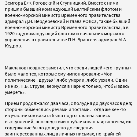
Земгора Е.Ф. Роговский и Ступницкий. Вместе с ними
пришли бывший командующий Балтийским флотом и
военно-морской министр Временного правительства
адмирал Д.Н. Вердеревский и глава РОВСа, также бывший
военно-морской министр Временного правительства, а в
1920 году командующий флотом и начальник морского
управления в правительстве П.Н. Врангеля адмирал М.А.
Кедров.
Маклаков позднее заметил, что среди людей «его группы»
было мало тех, которые ему импонировали: «Мои
политические „друзья“ либо умерли, либо уехали. Один
из них, П.Б. Струве, вернулся в Париж только, чтобы здесь
умереть».
Прием продолжался два часа, с полудня до двух часов дня;
стороны обменялись речами и тостами. Тогда же кем-то
из участников визита была подготовлена запись
выступлений, впоследствии опубликованная; впрочем, их
содержание было доведено до сведения
заинтересованных лиц в личных письмах, по крайней