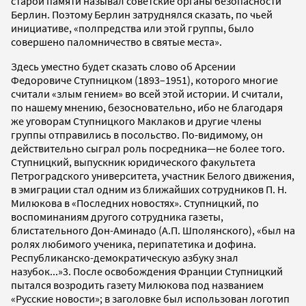
старой памяти называл советские органы безопасности
Берлин. Поэтому Берлин затруднялся сказать, по чьей
инициативе, «полпредства или этой группы, было
совершено паломничество в святые места».
Здесь уместно будет сказать слово об Арсении
Федоровиче Ступницком (1893–1951), которого многие
считали «злым гением» во всей этой истории. И считали,
по нашему мнению, безосновательно, ибо не благодаря
же уговорам Ступницкого Маклаков и другие члены
группы отправились в посольство. По-видимому, он
действительно сыграл роль посредника—не более того.
Ступницкий, выпускник юридического факультета
Петроградского университета, участник Белого движения,
в эмиграции стал одним из ближайших сотрудников П. Н.
Милюкова в «Последних новостях». Ступницкий, по
воспоминаниям другого сотрудника газеты,
блистательного Дон-Аминадо (А.П. Шполянского), «был на
ролях любимого ученика, перипатетика и дофина.
Республиканско-демократическую азбуку знал
назубок...»3. После освобождения Франции Ступницкий
пытался возродить газету Милюкова под названием
«Русские новости»; в заголовке был использован логотип