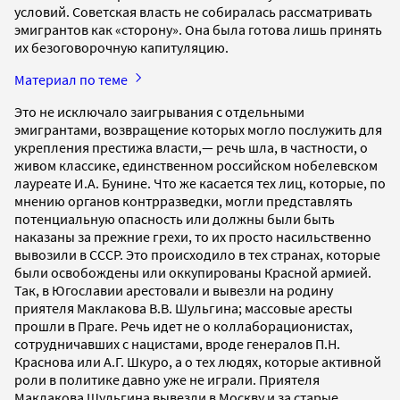
условий. Советская власть не собиралась рассматривать
эмигрантов как «сторону». Она была готова лишь принять
их безоговорочную капитуляцию.
Материал по теме
Это не исключало заигрывания с отдельными
эмигрантами, возвращение которых могло послужить для
укрепления престижа власти,— речь шла, в частности, о
живом классике, единственном российском нобелевском
лауреате И.А. Бунине. Что же касается тех лиц, которые, по
мнению органов контрразведки, могли представлять
потенциальную опасность или должны были быть
наказаны за прежние грехи, то их просто насильственно
вывозили в СССР. Это происходило в тех странах, которые
были освобождены или оккупированы Красной армией.
Так, в Югославии арестовали и вывезли на родину
приятеля Маклакова В.В. Шульгина; массовые аресты
прошли в Праге. Речь идет не о коллаборационистах,
сотрудничавших с нацистами, вроде генералов П.Н.
Краснова или А.Г. Шкуро, а о тех людях, которые активной
роли в политике давно уже не играли. Приятеля
Маклакова Шульгина вывезли в Москву и за старые