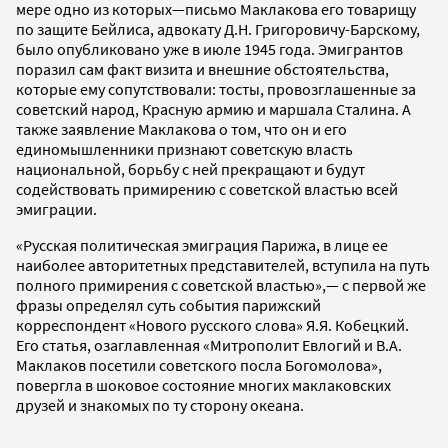
мере одно из которых—письмо Маклакова его товарищу
по защите Бейлиса, адвокату Д.Н. Григоровичу-Барскому,
было опубликовано уже в июле 1945 года. Эмигрантов
поразил сам факт визита и внешние обстоятельства,
которые ему сопутствовали: тосты, провозглашенные за
советский народ, Красную армию и маршала Сталина. А
также заявление Маклакова о том, что он и его
единомышленники признают советскую власть
национальной, борьбу с ней прекращают и будут
содействовать примирению с советской властью всей
эмиграции.
«Русская политическая эмиграция Парижа, в лице ее
наиболее авторитетных представителей, вступила на путь
полного примирения с советской властью»,— с первой же
фразы определял суть события парижский
корреспондент «Нового русского слова» Я.Я. Кобецкий.
Его статья, озаглавленная «Митрополит Евлогий и В.А.
Маклаков посетили советского посла Богомолова»,
повергла в шоковое состояние многих маклаковских
друзей и знакомых по ту сторону океана.