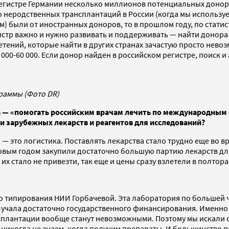
 регистре Германии несколько миллионов потенциальных доноро
 неродственных трансплантаций в России (когда мы используе
м) были от иностранных доноров, то в прошлом году, по стати
истр важно и нужно развивать и поддерживать — найти донора в
ений, которые найти в других странах зачастую просто невоз
00-60 000. Если донор найден в российском регистре, поиск и 
раммы (Фото DR)
да — «помогать российским врачам лечить по международным 
ми зарубежных лекарств и реагентов для исследований?
 — это логистика. Поставлять лекарства стало трудно еще во в
Новым годом закупили достаточно большую партию лекарств для
их стало не привезти, так еще и цены сразу взлетели в полтора
о типирования НИИ Горбачевой. Эта лаборатория по большей ч
олучала достаточно государственного финансирования. Именн
сплантации вообще станут невозможными. Поэтому мы искали сп
 никогда не знаем, когда получим препараты. И большинство п