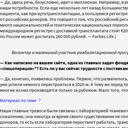
— Да, здесь речь, безусловно, идет о миллионах. Например, в
наши потребности. Если еще несколько лет назад большинство
пациента, как при аутотрансплантации, а пользуемся регистро
от российских доноров. Это говорит о том, что российский рег
много национальностей и генетических национальных переплет
международном регистре с доставкой трансплантата стоят €20 0
по России может достигать 260 000 рублей. — Forbes Life.)
Волонтер и маленький участник реабилитационной прог
— Как написано на вашем сайте, одна из главных задач фон
«спецоперации»*? Есть ли у вас сейчас трудности с поставка
— Да, конечно, появились проблемы. Первое, что развалилось,
уже успели немного перестроиться в 2020-м. К тому же перед 
многие из них производятся только за рубежом. Мало того, что 
Материал по теме
Наши главные тревоги были связаны с лабораторией тканевог
сожалению, она никогда за время своего существования не п
доноров, то есть если лаборатория перестанет работать, тран
поставок восстановлена, но длительность сильно выросла, мы