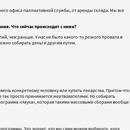
ого офиса паллиативной службы, от аренды склада. Мы все
ия. Что сейчас происходит с ними?
лий, чем раньше. У нас не было какого-то резкого провала в
ложно собирать деньги другим путем.
помочь конкретному человеку или купить лекарства. Притом что
не так просто принимается жертвователями. Но собирать
программа «Наука», которая такими массовыми сборами вообще
программы. Это значит, что мы сами можем выбирать, куда