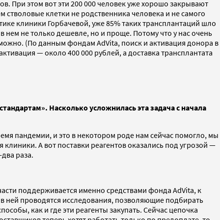
в. При этом вот эти 200 000 человек уже хорошо закрывают
м стволовые клетки не родственника человека и не самого
стике клиники Горбачевой, уже 85% таких трансплантаций шло
 нем не только дешевле, но и проще. Потому что у нас очень
можно. (По данным фондам AdVita, поиск и активация донора в
активация — около 400 000 рублей, а доставка трансплантата
стандартам». Насколько усложнилась эта задача с начала
ремя пандемии, и это в некотором роде нам сейчас помогло, мы
 клиники. А вот поставки реагентов оказались под угрозой —
-два раза.
асти поддерживается именно средствами фонда AdVita, к
о в ней проводятся исследования, позволяющие подбирать
особы, как и где эти реагенты закупать. Сейчас цепочка
оставщиков теперь хотят работать только по предоплате, то