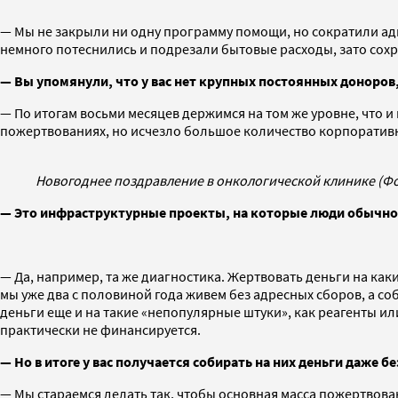
— Мы не закрыли ни одну программу помощи, но сократили ад
немного потеснились и подрезали бытовые расходы, зато сох
— Вы упомянули, что у вас нет крупных постоянных доноров
— По итогам восьми месяцев держимся на том же уровне, что и в
пожертвованиях, но исчезло большое количество корпоратив
Новогоднее поздравление в онкологической клинике (Фо
— Это инфраструктурные проекты, на которые люди обычно
— Да, например, та же диагностика. Жертвовать деньги на как
мы уже два с половиной года живем без адресных сборов, а с
деньги еще и на такие «непопулярные штуки», как реагенты и
практически не финансируется.
— Но в итоге у вас получается собирать на них деньги даже 
— Мы стараемся делать так, чтобы основная масса пожертвова