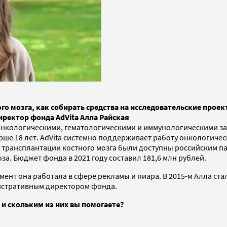
го мозга, как собирать средства на исследовательские проек
директор фонда AdVita Алла Райская
 с онкологическими, гематологическими и иммунологическими з
ше 18 лет. AdVita системно поддерживает работу онкологичес
ы трансплантации костного мозга были доступны российским п
за. Бюджет фонда в 2021 году составил 181,6 млн рублей.
момент она работала в сфере рекламы и пиара. В 2015-м Алла 
инистративным директором фонда.
 и скольким из них вы помогаете?