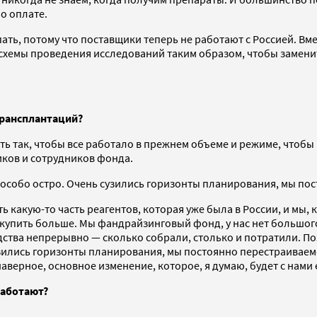
по оплате.
ать, потому что поставщики теперь не работают с Россией. В
 схемы проведения исследований таким образом, чтобы замени
трансплантаций?
ать так, чтобы все работало в прежнем объеме и режиме, чтобы
иков и сотрудников фонда.
я особо остро. Очень сузились горизонты планирования, мы по
какую-то часть реагентов, которая уже была в России, и мы, к
выкупить больше. Мы фандрайзинговый фонд, у нас нет большог
ства непрерывно — сколько собрали, столько и потратили. Поэ
 сузились горизонты планирования, мы постоянно перестраива
наверное, основное изменение, которое, я думаю, будет с нами
работают?