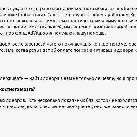
овек нуждаются в трансплантации костного мозга, из них более
клинике Горбачевой в Санкт-Петербурге, с ней мы работаем. Х
циентов с онкологическими, гематологическими и иммунологич
мы не видим всех этих людей, мы системно помогаем самой кли
ют про фонд AdVita, хотя получают нашу помощь.
дорогое лекарство, и мы его покупаем для конкретного челове
ого. Или когда речь идет об оплате поиска и активации донора 
держивать — найти донора в нем не только дешевле, но и про
костного мозга?
ных доноров. Есть несколько локальных баз, которые находятс
ых доноров достаточно интенсивно растет, оно все равно очен