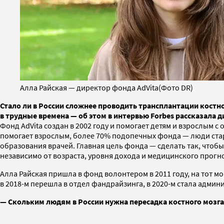
Алла Райская — директор фонда AdVita(Фото DR)
Стало ли в России сложнее проводить трансплантации костно
в трудные времена — об этом в интервью Forbes рассказала 
Фонд AdVita создан в 2002 году и помогает детям и взрослым
помогает взрослым, более 70% подопечных фонда — люди стар
образования врачей. Главная цель фонда — сделать так, чтоб
независимо от возраста, уровня дохода и медицинского прогно
Алла Райская пришла в фонд волонтером в 2011 году, на тот 
в 2018-м перешла в отдел фандрайзинга, в 2020-м стала адм
— Скольким людям в России нужна пересадка костного мозга