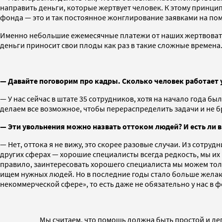
направить деньги, которые жертвует человек. К этому принци
фонда — это и так постоянное жонглирование заявками на пом
Именно небольшие ежемесячные платежи от наших жертвовател
деньги приносит свои плоды как раз в такие сложные времена
— Давайте поговорим про кадры. Сколько человек работает у
— У нас сейчас в штате 35 сотрудников, хотя на начало года б
делаем все возможное, чтобы перераспределить задачи и не бр
— Эти увольнения можно назвать оттоком людей? И есть ли в
— Нет, оттока я не вижу, это скорее разовые случаи. Из сотруд
других сферах — хорошие специалисты всегда редкость, мы их 
правило, заинтересовать хорошего специалиста мы можем тол
ищем нужных людей. Но в последние годы стало больше желающ
некоммерческой сфере», то есть даже не обязательно у нас в ф
Мы считаем, что помощь должна быть простой и легк