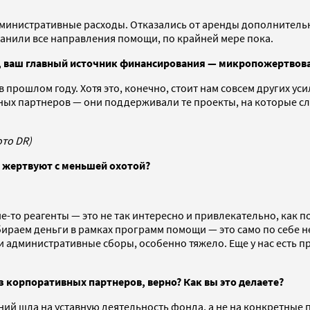
министративные расходы. Отказались от аренды дополнительн
ранили все направления помощи, по крайней мере пока.
, ваш главный источник финансирования — микропожертвован
 прошлом году. Хотя это, конечно, стоит нам совсем других уси
ных партнеров — они поддерживали те проекты, на которые с
то DR)
 жертвуют с меньшей охотой?
ие-то реагенты — это не так интересно и привлекательно, как 
обираем деньги в рамках программ помощи — это само по себе 
ли административные сборы, особенно тяжело. Еще у нас есть 
без корпоративных партнеров, верно? Как вы это делаете?
ний шла на уставную деятельность фонда, а не на конкретные 