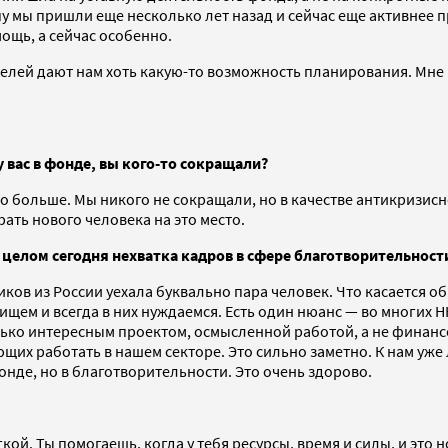
пу мы пришли еще несколько лет назад и сейчас еще активнее 
ощь, а сейчас особенно.
ей дают нам хоть какую-то возможность планирования. Мне в 
.
 вас в фонде, вы кого-то сокращали?
ыло больше. Мы никого не сокращали, но в качестве антикризис
ать нового человека на это место.
 целом сегодня нехватка кадров в сфере благотворительност
ников из России уехала буквально пара человек. Что касается об
ищем и всегда в них нуждаемся. Есть один нюанс — во многих Н
ько интересным проектом, осмысленной работой, а не финансо
их работать в нашем секторе. Это сильно заметно. К нам уже 
онде, но в благотворительности. Это очень здорово.
ой. Ты помогаешь, когда у тебя ресурсы, время и силы, и это