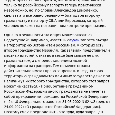
только по российскому паспорту теперь практически
невозможно, но, по словам Александра Ермоленко,
сделать это все равно реально — благодаря второму
гражданству и паспорту США или Евросоюза, который
человек покажет на пограничном контроле при въезде.
Однако в реальности эта опция может оказаться
недоступной: например, известны
случаи
запрета въезда
на территорию Эстонии тем россиянам, у которых есть
второе гражданство Израиля. Как заявили представители
местных властей, отказ во въезде был связан не с их
гражданством, а с «предоставлением ложной
информации на границе». Тем не менее страны
действительно имеют право запрещать въезд на свою
территорию гражданам тех или иных государств даже при
наличии у них второго гражданства, которого этот запрет
может не касаться. «Приобретение гражданином
Российской Федерации иного гражданства не влечет за
собой прекращение гражданства Российской Федерации
(ч.2 ст.6 Федерального закон от 31.05.2002 N 62-ФЗ (ред. от
24.09.2022) «О гражданстве Российской Федерации»).
Поэтому смею предположить, что туда, куда запрещен