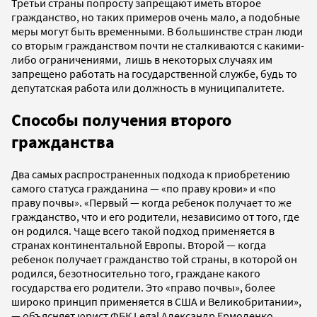
Третьи страны попросту запрещают иметь второе
гражданство, но таких примеров очень мало, а подобные
меры могут быть временными. В большинстве стран люди
со вторым гражданством почти не сталкиваются с какими-
либо ограничениями, лишь в некоторых случаях им
запрещено работать на государственной службе, будь то
депутатская работа или должность в муниципалитете.
Способы получения второго
гражданства
Два самых распространенных подхода к приобретению
самого статуса гражданина — «по праву крови» и «по
праву почвы». «Первый — когда ребенок получает то же
гражданство, что и его родители, независимо от того, где
он родился. Чаще всего такой подход применяется в
странах континентальной Европы. Второй — когда
ребенок получает гражданство той страны, в которой он
родился, безотносительно того, граждане какого
государства его родители. Это «право почвы», более
широко принцип применяется в США и Великобритании»,
— объясняет юрист ФБК Legal Александр Ермоленко.