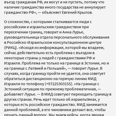
въезд гражданам РФ, их могут и не пустить, потому что
наличие гражданства иного государства не аннулирует
гражданство РФ», — объясняет Евгений Крылов.
О сложностях, с которыми сталкиваются люди с
российским и израильским гражданством при
пересечении границ, говорит и Анна Лурье,
руководительница отдела персонального обслуживания
в Российско-Израильском консультационном центре
(РИКЦ). «Исходя из информации, которой мы владеем,
сейчас действительно есть проблема с въездом в
некоторые страны у людей с гражданствами РФ и
Израиля. Проблема не только на границе в Эстонии, но и
на границе с Латвией и Польшей», — говорит Лурье. В
случаях, когда границу пройти не удается, она советует
обратиться дистанционно на горячую линию МИД
Израиля по телефону (+97225303155). «На границе с
Эстонией ситуация по-прежнему проблематичная, —
добавляет Лурье. — В МИД советуют переходить границу в
других странах. Речь идет только об израильтянах, у
которых есть российское гражданство. МИД занимается
данной проблемой, а его чиновники делают все, чтобы
решить данный вопрос. Мы знаем кейсы, когда звонки