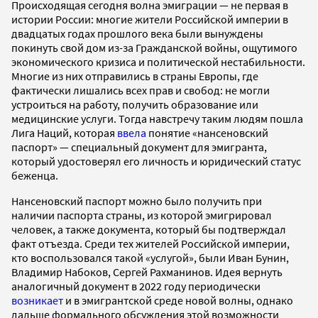
Происходящая сегодня волна эмиграции — не первая в
истории России: многие жители Российской империи в
двадцатых годах прошлого века были вынуждены
покинуть свой дом из-за Гражданской войны, ощутимого
экономического кризиса и политической нестабильности.
Многие из них отправились в страны Европы, где
фактически лишались всех прав и свобод: не могли
устроиться на работу, получить образование или
медицинские услуги. Тогда навстречу таким людям пошла
Лига Наций, которая
ввела
понятие «нансеновский
паспорт» — специальный документ для эмигранта,
который удостоверял его личность и юридический статус
беженца.
Нансеновский паспорт можно было получить при
наличии паспорта страны, из которой эмигрировал
человек, а также документа, который бы подтверждал
факт отъезда. Среди тех жителей Российской империи,
кто воспользовался такой «услугой», были Иван Бунин,
Владимир Набоков, Сергей Рахманинов. Идея вернуть
аналогичный документ в 2022 году периодически
возникает
и в эмигрантской среде новой волны, однако
дальше формального обсуждения этой возможности