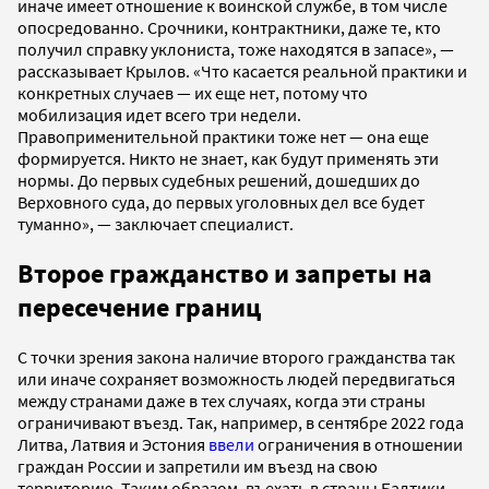
иначе имеет отношение к воинской службе, в том числе
опосредованно. Срочники, контрактники, даже те, кто
получил справку уклониста, тоже находятся в запасе», —
рассказывает Крылов. «Что касается реальной практики и
конкретных случаев — их еще нет, потому что
мобилизация идет всего три недели.
Правоприменительной практики тоже нет — она еще
формируется. Никто не знает, как будут применять эти
нормы. До первых судебных решений, дошедших до
Верховного суда, до первых уголовных дел все будет
туманно», — заключает специалист.
Второе гражданство и запреты на
пересечение границ
С точки зрения закона наличие второго гражданства так
или иначе сохраняет возможность людей передвигаться
между странами даже в тех случаях, когда эти страны
ограничивают въезд. Так, например, в сентябре 2022 года
Литва, Латвия и Эстония
ввели
ограничения в отношении
граждан России и запретили им въезд на свою
территорию. Таким образом, въехать в страны Балтики