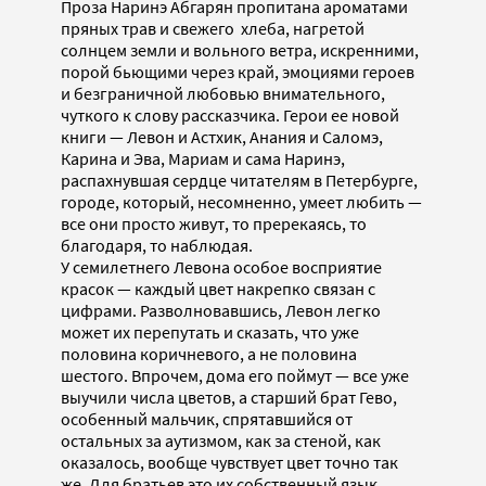
Проза Наринэ Абгарян пропитана ароматами
пряных трав и свежего хлеба, нагретой
солнцем земли и вольного ветра, искренними,
порой бьющими через край, эмоциями героев
и безграничной любовью внимательного,
чуткого к слову рассказчика. Герои ее новой
книги — Левон и Астхик, Анания и Саломэ,
Карина и Эва, Мариам и сама Наринэ,
распахнувшая сердце читателям в Петербурге,
городе, который, несомненно, умеет любить —
все они просто живут, то пререкаясь, то
благодаря, то наблюдая.
У семилетнего Левона особое восприятие
красок — каждый цвет накрепко связан с
цифрами. Разволновавшись, Левон легко
может их перепутать и сказать, что уже
половина коричневого, а не половина
шестого. Впрочем, дома его поймут — все уже
выучили числа цветов, а старший брат Гево,
особенный мальчик, спрятавшийся от
остальных за аутизмом, как за стеной, как
оказалось, вообще чувствует цвет точно так
же. Для братьев это их собственный язык