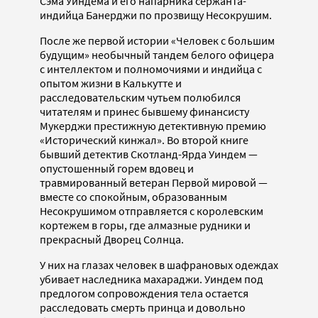
Сэма Уиндема и его напарника сержанта-
индийца Банерджи по прозвищу Несокрушим.
После же первой истории «Человек с большим
будущим» необычный тандем белого офицера
с интеллектом и полномочиями и индийца с
опытом жизни в Калькутте и
расследовательским чутьем полюбился
читателям и принес бывшему финансисту
Мукерджи престижную детективную премию
«Исторический кинжал». Во второй книге
бывший детектив Скотланд-Ярда Уиндем —
опустошенный горем вдовец и
травмированный ветеран Первой мировой —
вместе со спокойным, образованным
Несокрушимом отправляется с королевским
кортежем в горы, где алмазные рудники и
прекрасный Дворец Солнца.
У них на глазах человек в шафрановых одеждах
убивает наследника махараджи. Уиндем под
предлогом сопровождения тела остается
расследовать смерть принца и довольно