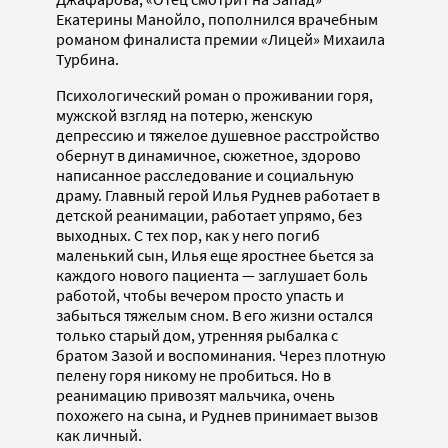
Екатерины Манойло, пополнился врачебным
романом финалиста премии «Лицей» Михаила
Турбина.
Психологический роман о проживании горя,
мужской взгляд на потерю, женскую
депрессию и тяжелое душевное расстройство
обернут в динамичное, сюжетное, здорово
написанное расследование и социальную
драму. Главный герой Илья Руднев работает в
детской реанимации, работает упрямо, без
выходных. С тех пор, как у него погиб
маленький сын, Илья еще яростнее бьется за
каждого нового пациента — заглушает боль
работой, чтобы вечером просто упасть и
забыться тяжелым сном. В его жизни остался
только старый дом, утренняя рыбалка с
братом Зазой и воспоминания. Через плотную
пелену горя никому не пробиться. Но в
реанимацию привозят мальчика, очень
похожего на сына, и Руднев принимает вызов
как личный.