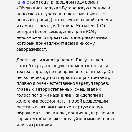
книг
этого года. В прошлом году роман
«Обещание» получил Букеровскую премию и,
надо сказать, уровень текста чувствуется с
первых страниц (это заслуга в равной степени
и самого Гэлгута, и Леонида Мотылева). От
истории белой семьи, живущей в ЮАР,
невозможно оторваться. Голос рассказчика,
который принадлежит всем и никому,
завораживает.
Драматург и киносценарист Гэлгут нашел
способ передать ощущение многоголосия и
театра в прозе, не превращая текст в пьесу. Он
легко переходит от первого лица к третьему,
плавно и очень естественно чередуя героев,
главных и второстепенных, смешивая их
голоса легкими касаниями, как делали на
холсте импрессионисты. Порой вездесущий
рассказчик взламывает четвертую стену и
обращается к читателю, иронично, дерзко или
горько, чтобы тут же снова уйти в мысли героев
или в их реплики.