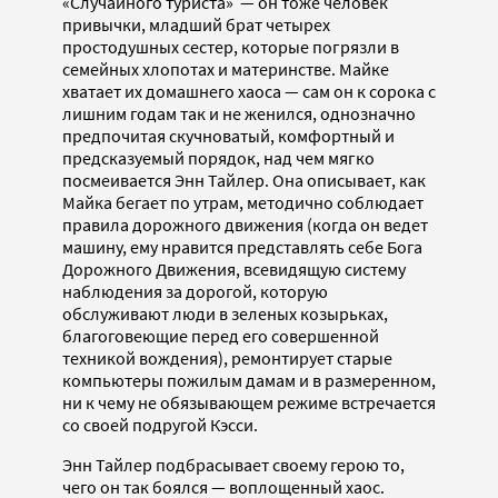
«Случайного туриста» — он тоже человек
привычки, младший брат четырех
простодушных сестер, которые погрязли в
семейных хлопотах и материнстве. Майке
хватает их домашнего хаоса — сам он к сорока с
лишним годам так и не женился, однозначно
предпочитая скучноватый, комфортный и
предсказуемый порядок, над чем мягко
посмеивается Энн Тайлер. Она описывает, как
Майка бегает по утрам, методично соблюдает
правила дорожного движения (когда он ведет
машину, ему нравится представлять себе Бога
Дорожного Движения, всевидящую систему
наблюдения за дорогой, которую
обслуживают люди в зеленых козырьках,
благоговеющие перед его совершенной
техникой вождения), ремонтирует старые
компьютеры пожилым дамам и в размеренном,
ни к чему не обязывающем режиме встречается
со своей подругой Кэсси.
Энн Тайлер подбрасывает своему герою то,
чего он так боялся — воплощенный хаос.