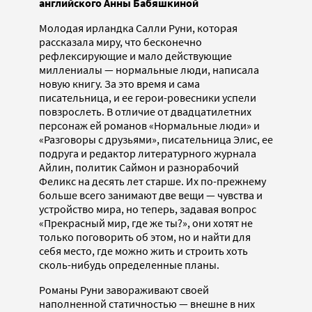
английского Анны Бабяшкиной
Молодая ирландка Салли Руни, которая
рассказала миру, что бесконечно
рефлексирующие и мало действующие
миллениалы — нормальные люди, написала
новую книгу. За это время и сама
писательница, и ее герои-ровесники успели
повзрослеть. В отличие от двадцатилетних
персонаж ей романов «Нормальные люди» и
«Разговоры с друзьями», писательница Элис, ее
подруга и редактор литературного журнала
Айлин, политик Саймон и разнорабочий
Феликс на десять лет старше. Их по-прежнему
больше всего занимают две вещи — чувства и
устройство мира, но теперь, задавая вопрос
«Прекрасный мир, где же ты?», они хотят не
только поговорить об этом, но и найти для
себя место, где можно жить и строить хоть
сколь-нибудь определенные планы.
Романы Руни завораживают своей
наполненной статичностью — внешне в них