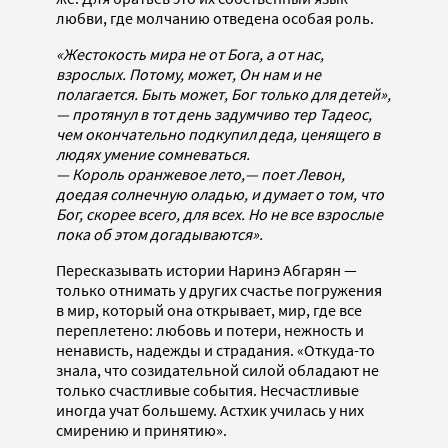
любви, где молчанию отведена особая роль.
«Жестокость мира не от Бога, а от нас,
взрослых. Потому, может, Он нам и не
полагается. Быть может, Бог только для детей»,
— протянул в тот день задумчиво тер Тадеос,
чем окончательно подкупил деда, ценящего в
людях умение сомневаться.
— Король оранжевое лето,— поет Левон,
доедая солнечную оладью, и думает о том, что
Бог, скорее всего, для всех. Но не все взрослые
пока об этом догадываются».
Пересказывать истории Наринэ Абгарян —
только отнимать у других счастье погружения
в мир, который она открывает, мир, где все
переплетено: любовь и потери, нежность и
ненависть, надежды и страдания. «Откуда-то
знала, что созидательной силой обладают не
только счастливые события. Несчастливые
иногда учат большему. Астхик училась у них
смирению и принятию».