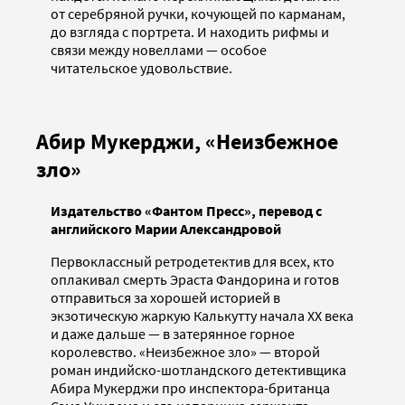
от серебряной ручки, кочующей по карманам,
до взгляда с портрета. И находить рифмы и
связи между новеллами — особое
читательское удовольствие.
Абир Мукерджи, «Неизбежное
зло»
Издательство «Фантом Пресс», перевод с
английского Марии Александровой
Первоклассный ретродетектив для всех, кто
оплакивал смерть Эраста Фандорина и готов
отправиться за хорошей историей в
экзотическую жаркую Калькутту начала ХХ века
и даже дальше — в затерянное горное
королевство. «Неизбежное зло» — второй
роман индийско-шотландского детективщика
Абира Мукерджи про инспектора-британца