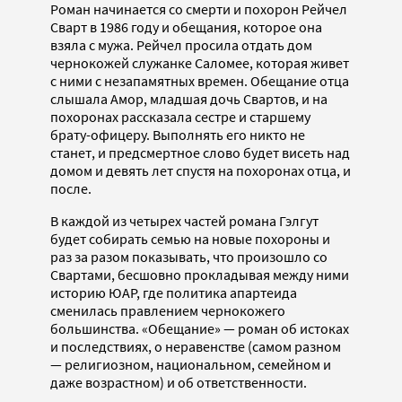
Роман начинается со смерти и похорон Рейчел
Сварт в 1986 году и обещания, которое она
взяла с мужа. Рейчел просила отдать дом
чернокожей служанке Саломее, которая живет
с ними с незапамятных времен. Обещание отца
слышала Амор, младшая дочь Свартов, и на
похоронах рассказала сестре и старшему
брату-офицеру. Выполнять его никто не
станет, и предсмертное слово будет висеть над
домом и девять лет спустя на похоронах отца, и
после.
В каждой из четырех частей романа Гэлгут
будет собирать семью на новые похороны и
раз за разом показывать, что произошло со
Свартами, бесшовно прокладывая между ними
историю ЮАР, где политика апартеида
сменилась правлением чернокожего
большинства. «Обещание» — роман об истоках
и последствиях, о неравенстве (самом разном
— религиозном, национальном, семейном и
даже возрастном) и об ответственности.