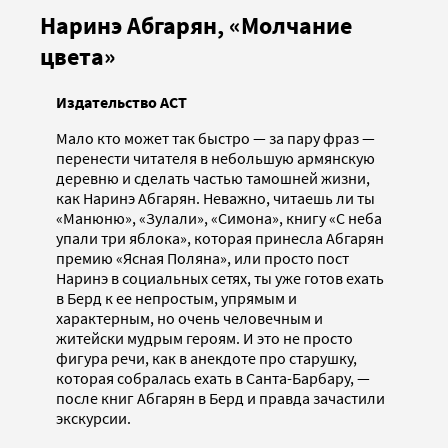
Наринэ Абгарян, «Молчание
цвета»
Издательство АСТ
Мало кто может так быстро — за пару фраз —
перенести читателя в небольшую армянскую
деревню и сделать частью тамошней жизни,
как Наринэ Абгарян. Неважно, читаешь ли ты
«Манюню», «Зулали», «Симона», книгу «С неба
упали три яблока», которая принесла Абгарян
премию «Ясная Поляна», или просто пост
Наринэ в социальных сетях, ты уже готов ехать
в Берд к ее непростым, упрямым и
характерным, но очень человечным и
житейски мудрым героям. И это не просто
фигура речи, как в анекдоте про старушку,
которая собралась ехать в Санта-Барбару, —
после книг Абгарян в Берд и правда зачастили
экскурсии.