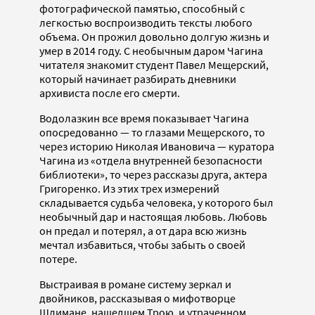
фотографической памятью, способный с
легкостью воспроизводить тексты любого
объема. Он прожил довольно долгую жизнь и
умер в 2014 году. С необычным даром Чагина
читателя знакомит студент Павел Мещерский,
который начинает разбирать дневники
архивиста после его смерти.
Водолазкин все время показывает Чагина
опосредованно — то глазами Мещерского, то
через историю Николая Ивановича — куратора
Чагина из «отдела внутренней безопасности
библиотеки», то через рассказы друга, актера
Григоренко. Из этих трех измерений
складывается судьба человека, у которого был
необычный дар и настоящая любовь. Любовь
он предал и потерял, а от дара всю жизнь
мечтал избавиться, чтобы забыть о своей
потере.
Выстраивая в романе систему зеркал и
двойников, рассказывая о мифотворце
Шлимане, нашедшем Трою, и утраченном