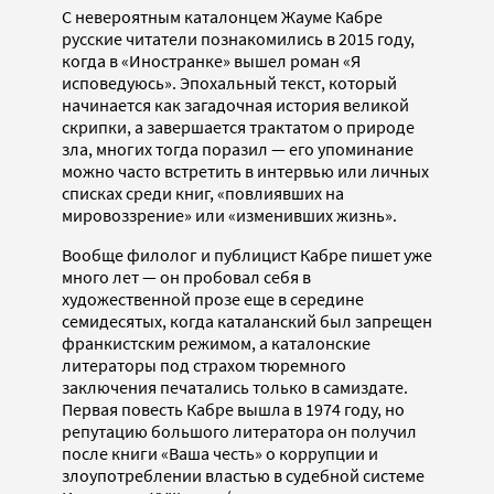
С невероятным каталонцем Жауме Кабре
русские читатели познакомились в 2015 году,
когда в «Иностранке» вышел роман «Я
исповедуюсь». Эпохальный текст, который
начинается как загадочная история великой
скрипки, а завершается трактатом о природе
зла, многих тогда поразил — его упоминание
можно часто встретить в интервью или личных
списках среди книг, «повлиявших на
мировоззрение» или «изменивших жизнь».
Вообще филолог и публицист Кабре пишет уже
много лет — он пробовал себя в
художественной прозе еще в середине
семидесятых, когда каталанский был запрещен
франкистским режимом, а каталонские
литераторы под страхом тюремного
заключения печатались только в самиздате.
Первая повесть Кабре вышла в 1974 году, но
репутацию большого литератора он получил
после книги «Ваша честь» о коррупции и
злоупотреблении властью в судебной системе