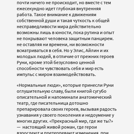
почти ничего не происходит, но вместе с тем
ежесекундно идет глубокая внутренняя
работа. Такое внимание к движениям
собственной души и такая чуткость к общей
несправедливости мира действительно
возможны лишь в юности, пока рутина и опыт
не покрывают человека защитным панцирем.
не оставляя ни времени, ни возможности
всматриваться в себя. Но у Элис, Айлин и их
молодых людей, в отличие от прежних героев
Руни, кроме этой безусловно ценной
способности чувствовать себя и мир есть
импульс с миром взаимодействовать.
«Нормальные люди», которые принесли Руни
оглушительную славу, были книгой сугубо
описательной и напоминали анатомический
театр, где писательница дотошно
препарировала своих героев, вызывая радость
узнавания у своего поколения и недоумение у
многих других. «Прекрасный мир, где же ты?»
— настоящий живой роман, где герои
взрослеют и претерпевают изменения, при