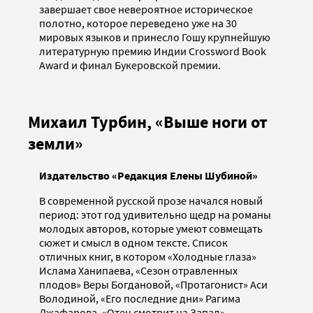
завершает свое невероятное историческое
полотно, которое переведено уже на 30
мировых языков и принесло Гошу крупнейшую
литературную премию Индии Crossword Book
Award и финал Букеровской премии.
Михаил Турбин, «Выше ноги от
земли»
Издательство «Редакция Елены Шубиной»
В современной русской прозе начался новый
период: этот год удивительно щедр на романы
молодых авторов, которые умеют совмещать
сюжет и смысл в одном тексте. Список
отличных книг, в котором «Холодные глаза»
Ислама Ханипаева, «Сезон отравленных
плодов» Веры Богдановой, «Протагонист» Аси
Володиной, «Его последние дни» Рагима
Джафарова, «Отец смотрит на Запад»