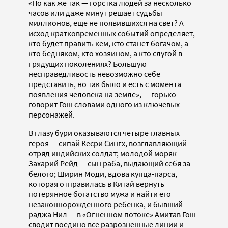
«Но как же так — горстка людей за несколько
часов или даже минут решает судьбы
миллионов, еще не появившихся на свет? А
исход кратковременных событий определяет,
кто будет править кем, кто станет богачом, а
кто бедняком, кто хозяином, а кто слугой в
грядущих поколениях? Большую
несправедливость невозможно себе
представить, но так было и есть с момента
появления человека на земле», — горько
говорит Гош словами одного из ключевых
персонажей.
В глазу бури оказываются четыре главных
героя — сипай Кесри Сингх, возглавляющий
отряд индийских солдат; молодой моряк
Захарий Рейд — сын раба, выдающий себя за
белого; Ширин Моди, вдова купца-парса,
которая отправилась в Китай вернуть
потерянное богатство мужа и найти его
незаконнорожденного ребенка, и бывший
раджа Нил — в «Огненном потоке» Амитав Гош
сводит воедино все разрозненные линии и