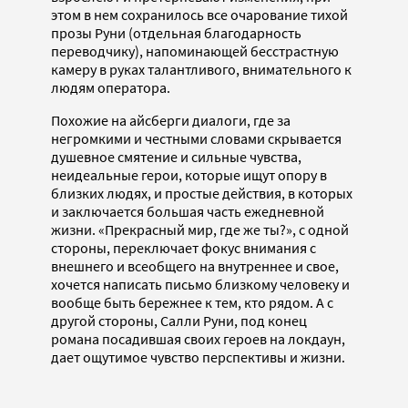
этом в нем сохранилось все очарование тихой
прозы Руни (отдельная благодарность
переводчику), напоминающей бесстрастную
камеру в руках талантливого, внимательного к
людям оператора.
Похожие на айсберги диалоги, где за
негромкими и честными словами скрывается
душевное смятение и сильные чувства,
неидеальные герои, которые ищут опору в
близких людях, и простые действия, в которых
и заключается большая часть ежедневной
жизни. «Прекрасный мир, где же ты?», с одной
стороны, переключает фокус внимания с
внешнего и всеобщего на внутреннее и свое,
хочется написать письмо близкому человеку и
вообще быть бережнее к тем, кто рядом. А с
другой стороны, Салли Руни, под конец
романа посадившая своих героев на локдаун,
дает ощутимое чувство перспективы и жизни.