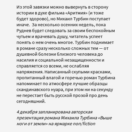
Из этой завязки можно вывернуть в сторону
истории в духе фильма «Аритмия» (и тоже
будет здорово), но Михаил Турбин поступает
иначе. За несколько осенних недель, пока
Руднев будет следовать за своим беспокойным
чутьем и врачевать душу, читатель успеет
понять о нем очень многое. Турбин поднимает
в романе сразу несколько сложных тем — от
душевной болезни близкого человека до
насилия и социальной незащищенности и
справляется со всеми, не ослабляя
напряжения. Написанный скупыми красками,
пропитанный влагой и горечью роман Турбина
напоминает по атмосфере лучшие образцы
скандинавского нуара, при этом ни на секунду
не перестает быть русской прозой про день
сегодняшний.
4 декабря запланирована авторская
презентация романа Михаила Турбина «Выше
ноги от земли» на ярмарке non/fiction