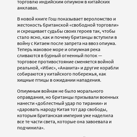
торговлю индийским опиумом в китайских
анклавах.
В новой книге Гош показывает вероломство и
жестокость британской «свободной торговли»
и скрещивает судьбы своих героев так, чтобы
стало ясно, как и почему британцы вступили в
войну с Китаем после запрета на ввоз опиума.
Теперь маковое море и опиумная река
сливаются в бурный огненный поток —
торговое противостояние сменяется войной
реальной, «Ибис», «Анахита» и другие корабли
собираются у китайского побережья, как
хищные птицы в ожидании нападения.
Опиумным войнам не было морального
оправдания, но британцы призывали военных
нанести «доблестный удар по тирании» и
«даровать народу Китая тот дар свободы,
которым Британская империя уже наделила
все те части света, которые она завоевала и
подчинила».