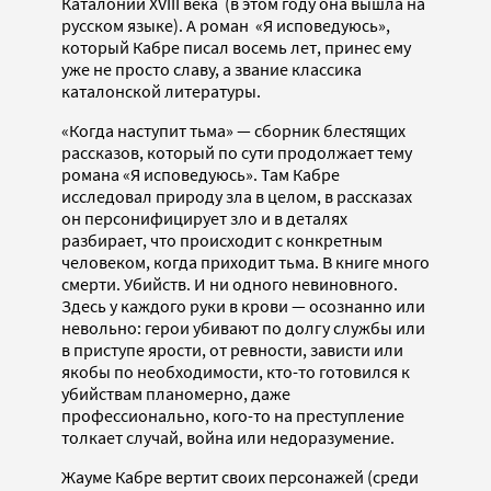
Каталонии XVIII века (в этом году она вышла на
русском языке). А роман «Я исповедуюсь»,
который Кабре писал восемь лет, принес ему
уже не просто славу, а звание классика
каталонской литературы.
«Когда наступит тьма» — сборник блестящих
рассказов, который по сути продолжает тему
романа «Я исповедуюсь». Там Кабре
исследовал природу зла в целом, в рассказах
он персонифицирует зло и в деталях
разбирает, что происходит с конкретным
человеком, когда приходит тьма. В книге много
смерти. Убийств. И ни одного невиновного.
Здесь у каждого руки в крови — осознанно или
невольно: герои убивают по долгу службы или
в приступе ярости, от ревности, зависти или
якобы по необходимости, кто-то готовился к
убийствам планомерно, даже
профессионально, кого-то на преступление
толкает случай, война или недоразумение.
Жауме Кабре вертит своих персонажей (среди