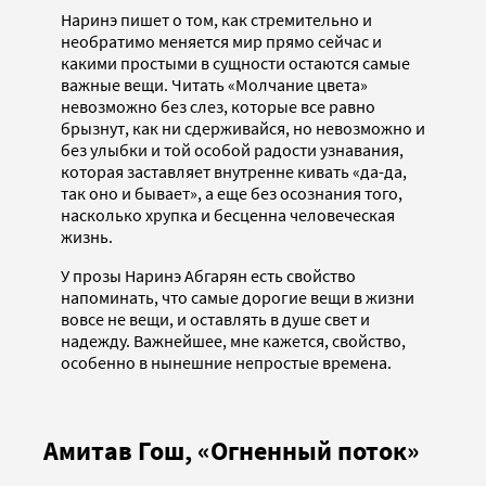
Наринэ пишет о том, как стремительно и
необратимо меняется мир прямо сейчас и
какими простыми в сущности остаются самые
важные вещи. Читать «Молчание цвета»
невозможно без слез, которые все равно
брызнут, как ни сдерживайся, но невозможно и
без улыбки и той особой радости узнавания,
которая заставляет внутренне кивать «да-да,
так оно и бывает», а еще без осознания того,
насколько хрупка и бесценна человеческая
жизнь.
У прозы Наринэ Абгарян есть свойство
напоминать, что самые дорогие вещи в жизни
вовсе не вещи, и оставлять в душе свет и
надежду. Важнейшее, мне кажется, свойство,
особенно в нынешние непростые времена.
Амитав Гош, «Огненный поток»