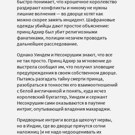
быстро понимает, что крошечное королевство
раздирают конфликты и никому не нужны
лишние волнения — во дворце хотят как
можно скорее замять инцидент. Шафрановые
одежды убийцы дают простое объяснение:
принц Адхир был убит религиозными
фанатиками, полиции незачем проводить
дальнейшее расследование.
Однако Уиндем и Несокрушим знают, что все
не так просто. Принц Адхир за мгновение до
выстрела сообщил им, что получил зловещие
предупреждения в своем собственном дворце.
Пытаясь разгадать тайну смерти принца,
разобраться в тонкостях его взаимоотношений
с белой англичанкой и понять, куда исчез
королевский бухгалтер, Уиндем и сержант
Несокрушим сами оказываются в паутине
интриг, опутывающей владения махараджи.
Придворные интриги всегда щекочут нервы,
но в Индии, где во дворце прячутся сотни
наложниц (и не надо недооценивать их