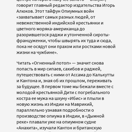
говорит главный редактор издательства Игорь
Алюков. Этот тайфун Опиумных войн
«захватывает самых разных людей, от
невежественной индийской крестьянки и
цветного моряка-американца до
разорившегося раджи и утонченной сироты-
француженки, чтобы швырять их туда и сюда,
пока не осядут они прахом или ростками новой
жизни на чужбине».
Читать «Огненный потоп» — значит снова
попасть в мир сипаев, сахибов и раджей,
путешествовать с ними от Ассама до Калькутты
и Кантона и, зная об их прошлом, переживать
за будущее. В первом томе мы бежали вместе с
молодой крестьянкой Дити с погребального
костра ее мужа на шхуну «Ибис» и плыли в
новую жизнь из Индии на Маврикий,
параллельно узнавая подробности о
производстве опиума в Индии, в «Дымной
реке» плавали уже на опиумном судне
«Анахита», изучали Кантон и британскую