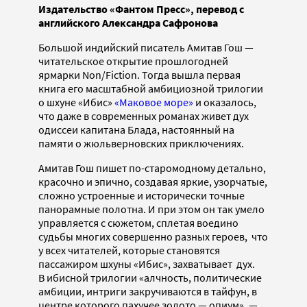
Издательство «Фантом Пресс», перевод с
английского Александра Сафронова
Большой индийский писатель Амитав Гош —
читательское открытие прошлогодней
ярмарки Non/Fiction. Тогда вышла первая
книга его масштабной амбициозной трилогии
о шхуне «Ибис»
«Маковое море»
и оказалось,
что даже в современных романах живет дух
одиссеи капитана Блада, настоянный на
памяти о жюльверновских приключениях.
Амитав Гош пишет по-старомодному детально,
красочно и эпично, создавая яркие, узорчатые,
сложно устроенные и исторически точные
панорамные полотна. И при этом он так умело
управляется с сюжетом, сплетая воедино
судьбы многих совершенно разных героев, что
у всех читателей, которые становятся
пассажиром шхуны «Ибис», захватывает дух.
В ибисной трилогии «алчность, политические
амбиции, интриги закручиваются в тайфун, в
центре которого пахучее золото — опиум», —