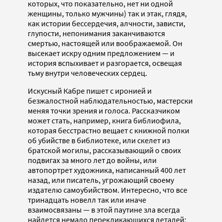
которых, что показательно, нет ни одной
женщины, только мужчины) так и этак, глядя,
как истории бессердечия, алчности, зависти,
глупости, непонимания заканчиваются
смертью, настоящей или воображаемой. Он
высекает искру одним предложением — и
история вспыхивает и разгорается, освещая
тьму внутри человеческих сердец.
Искусный Кабре пишет с иронией и
безжалостной наблюдательностью, мастерски
меняя точки зрения и голоса. Рассказчиком
может стать, например, книга библиофила,
которая бесстрастно вещает с книжной полки
об убийстве в библиотеке, или скелет из
братской могилы, рассказывающий о своих
подвигах за много лет до войны, или
автопортрет художника, написанный 400 лет
назад, или писатель, угрожающий своему
издателю самоубийством. Интересно, что все
тринадцать новелл так или иначе
взаимосвязаны — в этой паутине зла всегда
найдется немало перекликающихся деталей: