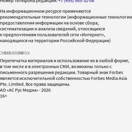
Номер телефона редакции:
+7 (495) 565-32-06
На информационном ресурсе применяются
рекомендательные технологии (информационные технологии
предоставления информации на основе сбора,
систематизации и анализа сведений, относящихся
к предпочтениям пользователей сети «Интернет»,
находящихся на территории Российской Федерации)
СМИ2
SPARROW
INFOX
Перепечатка материалов и использование их в любой форме,
в том числе и в электронных СМИ, возможны только с
письменного разрешения редакции. Товарный знак Forbes
является исключительной собственностью Forbes Media Asia
Pte. Limited. Все права защищены.
AO «АС Рус Медиа»
·
2026
16+