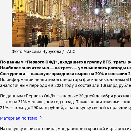
Фото Максима Чурусова / ТАСС
По данным «Первого ОФД», входящего в группу ВТБ, траты ро
Наиболее значительно — на треть — уменьшились расходы на
Снегурочки — накануне праздника вырос на 20% и составил 2
По информации аналитиков оператора фискальных данных «Перв
аналогичным периодом в 2021 году и составили 1,8 млрд рубле
По данным «Первого ОФД», за первые 20 дней декабря россияне
— это на 31% меньше, чем год назад. Также аналитики выясни
21% — тоже до 290 млн рублей, а на покупку свечей к празднику
Материал по теме
На покупку игристого вина, мандаринов и красной икры россиян