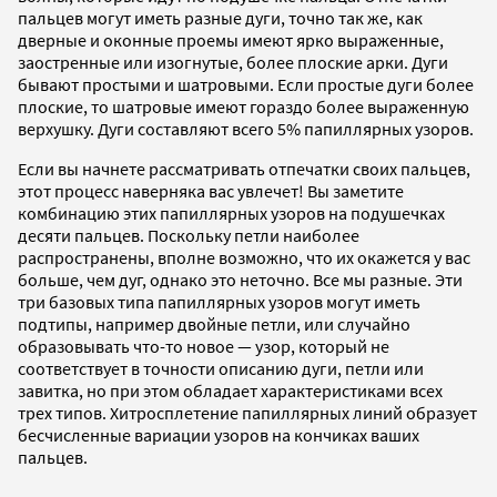
пальцев могут иметь разные дуги, точно так же, как
дверные и оконные проемы имеют ярко выраженные,
заостренные или изогнутые, более плоские арки. Дуги
бывают простыми и шатровыми. Если простые дуги более
плоские, то шатровые имеют гораздо более выраженную
верхушку. Дуги составляют всего 5% папиллярных узоров.
Если вы начнете рассматривать отпечатки своих пальцев,
этот процесс наверняка вас увлечет! Вы заметите
комбинацию этих папиллярных узоров на подушечках
десяти пальцев. Поскольку петли наиболее
распространены, вполне возможно, что их окажется у вас
больше, чем дуг, однако это неточно. Все мы разные. Эти
три базовых типа папиллярных узоров могут иметь
подтипы, например двойные петли, или случайно
образовывать что-то новое — узор, который не
соответствует в точности описанию дуги, петли или
завитка, но при этом обладает характеристиками всех
трех типов. Хитросплетение папиллярных линий образует
бесчисленные вариации узоров на кончиках ваших
пальцев.