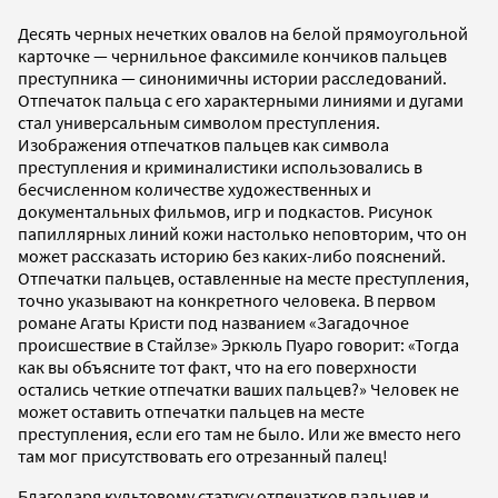
Десять черных нечетких овалов на белой прямоугольной
карточке — чернильное факсимиле кончиков пальцев
преступника — синонимичны истории расследований.
Отпечаток пальца с его характерными линиями и дугами
стал универсальным символом преступления.
Изображения отпечатков пальцев как символа
преступления и криминалистики использовались в
бесчисленном количестве художественных и
документальных фильмов, игр и подкастов. Рисунок
папиллярных линий кожи настолько неповторим, что он
может рассказать историю без каких-либо пояснений.
Отпечатки пальцев, оставленные на месте преступления,
точно указывают на конкретного человека. В первом
романе Агаты Кристи под названием «Загадочное
происшествие в Стайлзе» Эркюль Пуаро говорит: «Тогда
как вы объясните тот факт, что на его поверхности
остались четкие отпечатки ваших пальцев?» Человек не
может оставить отпечатки пальцев на месте
преступления, если его там не было. Или же вместо него
там мог присутствовать его отрезанный палец!
Благодаря культовому статусу отпечатков пальцев и