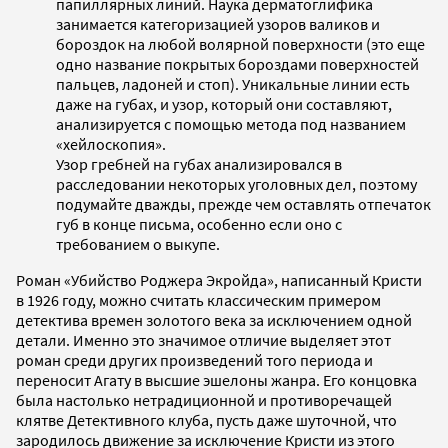
папиллярных линий. Наука дерматоглифика
занимается категоризацией узоров валиков и
бороздок на любой волярной поверхности (это еще
одно название покрытых бороздами поверхностей
пальцев, ладоней и стоп). Уникальные линии есть
даже на губах, и узор, который они составляют,
анализируется с помощью метода под названием
«хейлоскопия».
Узор гребней на губах анализировался в
расследовании некоторых уголовных дел, поэтому
подумайте дважды, прежде чем оставлять отпечаток
губ в конце письма, особенно если оно с
требованием о выкупе.
Роман «Убийство Роджера Экройда», написанный Кристи
в 1926 году, можно считать классическим примером
детектива времен золотого века за исключением одной
детали. Именно это значимое отличие выделяет этот
роман среди других произведений того периода и
переносит Агату в высшие эшелоны жанра. Его концовка
была настолько нетрадиционной и противоречащей
клятве Детективного клуба, пусть даже шуточной, что
зародилось движение за исключение Кристи из этого