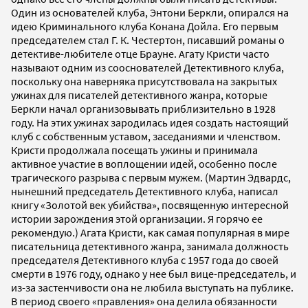
Один из основателей клуба, Энтони Беркли, опирался на
идею Криминального клуба Конана Дойла. Его первым
председателем стал Г. К. Честертон, писавший романы о
детективе-любителе отце Брауне. Агату Кристи часто
называют одним из сооснователей Детективного клуба,
поскольку она наверняка присутствовала на закрытых
ужинах для писателей детективного жанра, которые
Беркли начал организовывать приблизительно в 1928
году. На этих ужинах зародилась идея создать настоящий
клуб с собственным уставом, заседаниями и членством.
Кристи продолжала посещать ужины и принимала
активное участие в воплощении идей, особенно после
трагического разрыва с первым мужем. (Мартин Эдвардс,
нынешний председатель Детективного клуба, написал
книгу «Золотой век убийства», посвященную интересной
истории зарождения этой организации. Я горячо ее
рекомендую.) Агата Кристи, как самая популярная в мире
писательница детективного жанра, занимала должность
председателя Детективного клуба с 1957 года до своей
смерти в 1976 году, однако у нее был вице-председатель, и
из-за застенчивости она не любила выступать на публике.
В период своего «правления» она делила обязанности