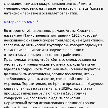
специалист снимает кожу с пальцев или всей кисти
умершего человека, натягивает ее на свои пальцы/кисть в
латексной перчатке и оставляет отпечатки.
Материал по теме
Во втором опубликованном романе Агаты Кристи под
названием «Таинственный противник» (1922), который
неожиданно оказался скорее триллером, чем детективом,
глава коммунистической группировки говорит одному из
своих приспешников: «Вы наденете перчатки с
отпечатками пальцев известного грабителя».
Предположительно, чтобы сбить со следа, оставив на
месте преступления ложные отпечатки. Хотя Агата не
вдается в подробности того, как именно такие перчатки
должны быть изготовлены, вполне возможно, что их
требовалось сделать из кожи, срезанной с кистей
мертвеца. Поразительно, но Кристи предсказала будущее:
книга появилась на свет в начале 1920-х годов, а эта
процедура впервые была описана в 1936 году на
конференции, посвященной дактилоскопии.
Перчаточный метод использовался полицией Буэнос-
Айреса. В презентации кусочки кожи, срезанные с