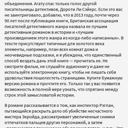
объединения. Агату спас только голос другой
писательницы детективов, Дороти Ли Сэйерс. Если это вас
не заинтриговало, добавлю, что в 2013 году, почти через
90 лет после публикации книги, Британская ассоциация
писателей детективного жанра назвала ее лучшим
детективным романом в истории и «лучшим
произведением этого жанра из когда-либо написанных». В
тексте присутствуют типичные для золотого века
элементы, например, план всех комнат дома и
неочевидные подсказки, и я убеждена, что единственный
способ воздать дань этой книге — прочитать ее. Не
смотрите фильм, не слушайте аудиокнигу и даже не
используйте электронную книгу, чтобы не лишать себя
удовольствия пошелестеть страницами. Купите бумажную
версию романа и прочтите его. Только так у вас появится
возможность в полной мере узнать, что спрятано между
строк этой замысловатой истории.
В романе рассказывается о том, как инспектор Рэглан,
пытающийся раскрыть дело об убийстве несчастного
мистера Экройда, рассматривает увеличенные снимки
отпечатков пальцев других персонажей, а затем
«погружается в технические объяснения петель и дуг». Это