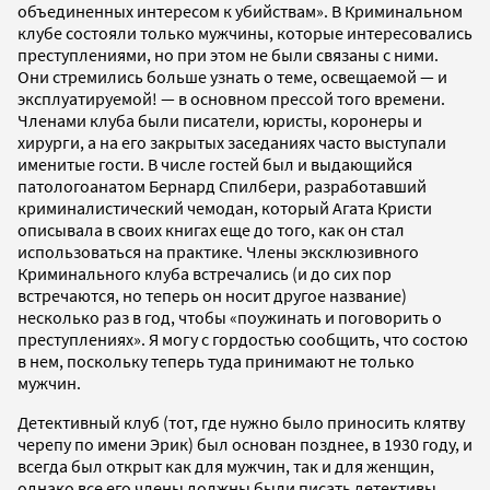
объединенных интересом к убийствам». В Криминальном
клубе состояли только мужчины, которые интересовались
преступлениями, но при этом не были связаны с ними.
Они стремились больше узнать о теме, освещаемой — и
эксплуатируемой! — в основном прессой того времени.
Членами клуба были писатели, юристы, коронеры и
хирурги, а на его закрытых заседаниях часто выступали
именитые гости. В числе гостей был и выдающийся
патологоанатом Бернард Спилбери, разработавший
криминалистический чемодан, который Агата Кристи
описывала в своих книгах еще до того, как он стал
использоваться на практике. Члены эксклюзивного
Криминального клуба встречались (и до сих пор
встречаются, но теперь он носит другое название)
несколько раз в год, чтобы «поужинать и поговорить о
преступлениях». Я могу с гордостью сообщить, что состою
в нем, поскольку теперь туда принимают не только
мужчин.
Детективный клуб (тот, где нужно было приносить клятву
черепу по имени Эрик) был основан позднее, в 1930 году, и
всегда был открыт как для мужчин, так и для женщин,
однако все его члены должны были писать детективы.