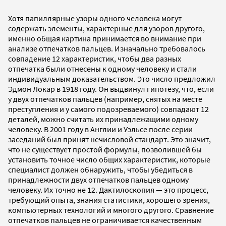
Хотя папиллярные узоры одного человека могут
содержать элементы, характерные для узоров другого,
именно общая картина принимается во внимание при
анализе отпечатков пальцев. Изначально требовалось
совпадение 12 характеристик, чтобы два разных
отпечатка были отнесены к одному человеку и стали
индивидуальным доказательством. Это число предложил
Эдмон Локар в 1918 году. Он выдвинул гипотезу, что, если
у двух отпечатков пальцев (например, снятых на месте
преступления и у самого подозреваемого) совпадают 12
деталей, можно считать их принадлежащими одному
человеку. В 2001 году в Англии и Уэльсе после серии
заседаний был принят нечисловой стандарт. Это значит,
что не существует простой формулы, позволившей бы
установить точное число общих характеристик, которые
специалист должен обнаружить, чтобы убедиться в
принадлежности двух отпечатков пальцев одному
человеку. Их точно не 12. Дактилоскопия — это процесс,
требующий опыта, знания статистики, хорошего зрения,
компьютерных технологий и многого другого. Сравнение
отпечатков пальцев не ограничивается качественным