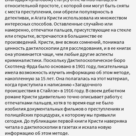
относительной простоте, с которой они могут быть сняты
с места преступления, они обрели популярность в
детективах, и Агата Кристи использовала их множеством
интересных способов. Оставленные случайно или
намеренно, отпечатки пальцев, присутствующие на стекле
или открытке, встречаются в большинстве ее
произведений. Кристи, вне всяких сомнений, понимала
ценность дактилоскопии для расследования, и в ее книгах
она упоминается чаще, чем любые другие аспекты
криминалистики. Поскольку Дактилоскопическое бюро
Скотленд-Ярда было основано в 1901 году, писательница
имела возможность изучить информацию об этом методе,
накопленную за 15 лет. Она полагалась на этот материал,
когда приступила к написанию «Загадочного
происшествия в Стайлзе» в 1916 году. В своем дебютном
романе Кристи удивительно точно описывает работу с
отпечатками пальцев, хотя в то время еще не было
изобилия документальных фильмов о преступлениях и
полицейских процедурах, к которому мы привыкли
сегодня. До публикации первой книги Кристи наверняка
читала о дактилоскопии в газетах и искала новую
информацию об этом методе.