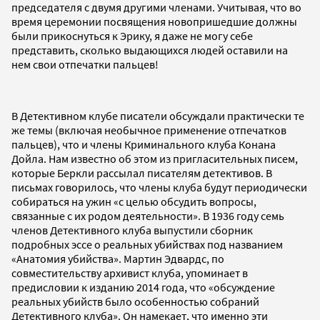
председателя с двумя другими членами. Учитывая, что во
время церемонии посвящения новопришедшие должны
были прикоснуться к Эрику, я даже не могу себе
представить, сколько выдающихся людей оставили на
нем свои отпечатки пальцев!
В Детективном клубе писатели обсуждали практически те
же темы (включая необычное применение отпечатков
пальцев), что и члены Криминального клуба Конана
Дойла. Нам известно об этом из пригласительных писем,
которые Беркли рассылал писателям детективов. В
письмах говорилось, что члены клуба будут периодически
собираться на ужин «с целью обсудить вопросы,
связанные с их родом деятельности». В 1936 году семь
членов Детективного клуба выпустили сборник
подробных эссе о реальных убийствах под названием
«Анатомия убийства». Мартин Эдвардс, по
совместительству архивист клуба, упоминает в
предисловии к изданию 2014 года, что «обсуждение
реальных убийств было особенностью собраний
Детективного клуба». Он намекает, что именно эти