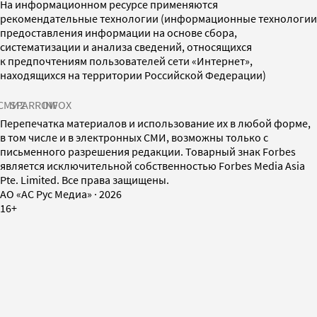
На информационном ресурсе применяются
рекомендательные технологии (информационные технологии
предоставления информации на основе сбора,
систематизации и анализа сведений, относящихся
к предпочтениям пользователей сети «Интернет»,
находящихся на территории Российской Федерации)
СМИ2
SPARROW
INFOX
Перепечатка материалов и использование их в любой форме,
в том числе и в электронных СМИ, возможны только с
письменного разрешения редакции. Товарный знак Forbes
является исключительной собственностью Forbes Media Asia
Pte. Limited. Все права защищены.
AO «АС Рус Медиа»
·
2026
16+