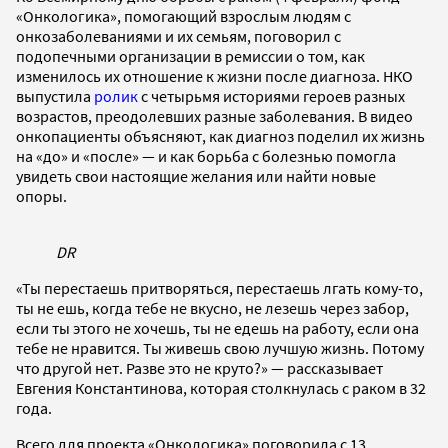
«Онкологика», помогающий взрослым людям с
онкозаболеваниями и их семьям, поговорил с
подопечными организации в ремиссии о том, как
изменилось их отношение к жизни после диагноза. НКО
выпустила
ролик
с четырьмя историями героев разных
возрастов, преодолевших разные заболевания. В видео
онкопациенты объясняют, как диагноз поделил их жизнь
на «до» и «после» — и как борьба с болезнью помогла
увидеть свои настоящие желания или найти новые
опоры.
DR
«Ты перестаешь притворяться, перестаешь лгать кому-то,
ты не ешь, когда тебе не вкусно, не лезешь через забор,
если ты этого не хочешь, ты не едешь на работу, если она
тебе не нравится. Ты живешь свою лучшую жизнь. Потому
что другой нет. Разве это не круто?» — рассказывает
Евгения Константинова, которая столкнулась с раком в 32
года.
Всего для проекта «Онкологика» поговорила с 13