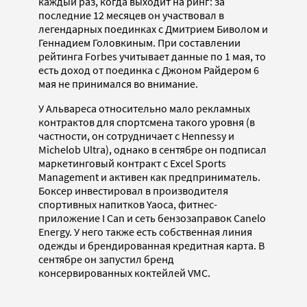
каждый раз, когда выходит на ринг: за
последние 12 месяцев он участвовал в
легендарных поединках с Дмитрием Биволом и
Геннадием Головкиным. При составлении
рейтинга Forbes учитывает данные по 1 мая, то
есть доход от поединка с Джоном Райдером 6
мая не принимался во внимание.
У Альвареса относительно мало рекламных
контрактов для спортсмена такого уровня (в
частности, он сотрудничает с Hennessy и
Michelob Ultra), однако в сентябре он подписал
маркетинговый контракт с Excel Sports
Management и активен как предприниматель.
Боксер инвестировал в производителя
спортивных напитков Yaoca, фитнес-
приложение I Can и сеть бензозаправок Canelo
Energy. У него также есть собственная линия
одежды и брендированная кредитная карта. В
сентябре он запустил бренд
консервированных коктейлей VMC.