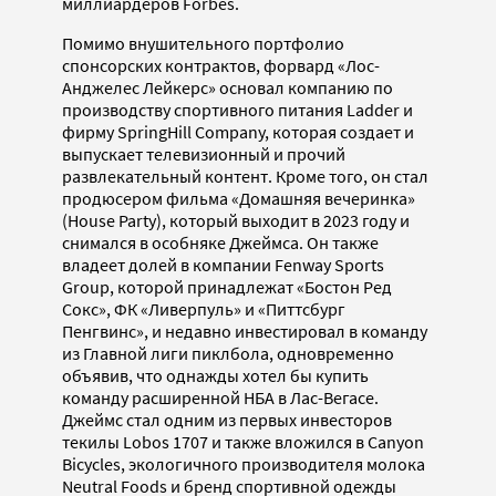
миллиардеров Forbes.
Помимо внушительного портфолио
спонсорских контрактов, форвард «Лос-
Анджелес Лейкерс» основал компанию по
производству спортивного питания Ladder и
фирму SpringHill Company, которая создает и
выпускает телевизионный и прочий
развлекательный контент. Кроме того, он стал
продюсером фильма «Домашняя вечеринка»
(House Party), который выходит в 2023 году и
снимался в особняке Джеймса. Он также
владеет долей в компании Fenway Sports
Group, которой принадлежат «Бостон Ред
Сокс», ФК «Ливерпуль» и «Питтсбург
Пенгвинс», и недавно инвестировал в команду
из Главной лиги пиклбола, одновременно
объявив, что однажды хотел бы купить
команду расширенной НБА в Лас-Вегасе.
Джеймс стал одним из первых инвесторов
текилы Lobos 1707 и также вложился в Canyon
Bicycles, экологичного производителя молока
Neutral Foods и бренд спортивной одежды