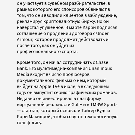
он участвует в судебном разбирательстве, в
рамках которого его спонсоров обвиняют в
том, что они вводили клиентов в заблуждение,
рекламируя криптовалютную биржу. Но он
наверстал упущенное. В марте Карри подписал
соглашение о продлении договора с Under
Armour, которое продолжит действовать и
после того, как он уйдет из
профессионального спорта.
Кроме того, он начал сотрудничать с Chase
Bank. Его мультимедиа-компания Unanimous
Media входит в число продюсеров
документального фильма о нем, который
выйдет на Apple TV+ в июле, а в следующем
году он выпустит серию графических романов.
Недавно он инвестировал в платформу
виртуальной реальности Golf+ и в TMRW Sports
— стартап, который основали Тайгер Вудс и
Рори Макилрой, чтобы создать технологичную
гольф-лигу.