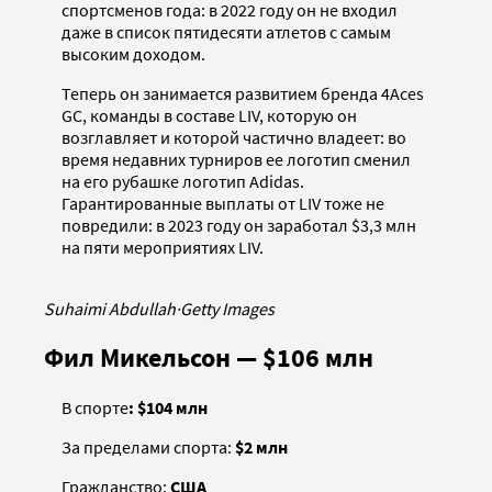
спортсменов года: в 2022 году он не входил
даже в список пятидесяти атлетов с самым
высоким доходом.
Теперь он занимается развитием бренда 4Aces
GC, команды в составе LIV, которую он
возглавляет и которой частично владеет: во
время недавних турниров ее логотип сменил
на его рубашке логотип Adidas.
Гарантированные выплаты от LIV тоже не
повредили: в 2023 году он заработал $3,3 млн
на пяти мероприятиях LIV.
Suhaimi Abdullah
·
Getty Images
Фил Микельсон — $106 млн
В спорте
: $104 млн
За пределами спорта:
$2 млн
Гражданство:
США