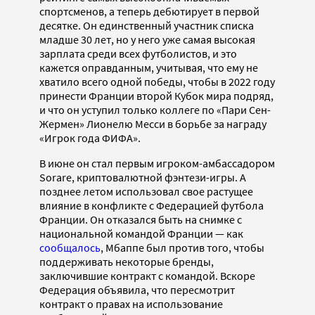
спортсменов, а теперь дебютирует в первой
десятке. Он единственный участник списка
младше 30 лет, но у него уже самая высокая
зарплата среди всех футболистов, и это
кажется оправданным, учитывая, что ему не
хватило всего одной победы, чтобы в 2022 году
принести Франции второй Кубок мира подряд,
и что он уступил только коллеге по «Пари Сен-
Жермен» Лионелю Месси в борьбе за награду
«Игрок года ФИФА».
В июне он стал первым игроком-амбассадором
Sorare, криптовалютной фэнтези-игры. А
позднее летом использовал свое растущее
влияние в конфликте с Федерацией футбола
Франции. Он отказался быть на снимке с
национальной командой Франции — как
сообщалось
, Мбаппе был против того, чтобы
поддерживать некоторые бренды,
заключившие контракт с командой. Вскоре
Федерация объявила, что пересмотрит
контракт о правах на использование