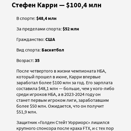
Стефен Карри — $100,4 млн
В спорте:
$48,4 млн
За пределами спорта:
$52 млн
Гражданство:
США
Вид спорта:
Баскетбол
Возраст:
35
После четвертого в жизни чемпионата НБА,
который прошел в июне, Карри впервые
заработал более $100 млн за год. Его зарплата
составила $48,1 млн — больше, чем у кого-либо
среди игроков НБА, а в 2023-2024 году он
станет первым игроком лиги, заработавшим
более $50 млн. Ожидается, что он получит
$51,9 млн.
Защитник «Голден Стейт Уорриорс» лишился
крупного спонсора после краха FTX, и с тех пор