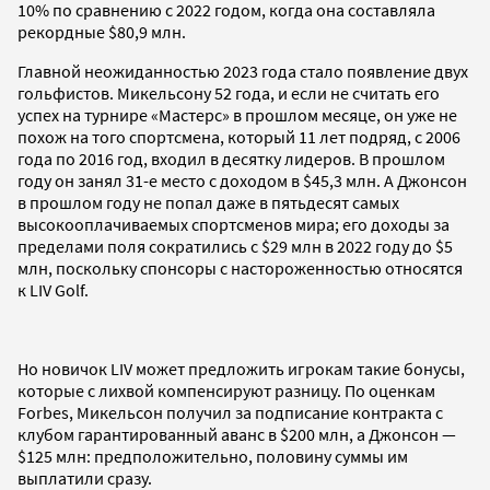
10% по сравнению с 2022 годом, когда она составляла
рекордные $80,9 млн.
Главной неожиданностью 2023 года стало появление двух
гольфистов. Микельсону 52 года, и если не считать его
успех на турнире «Мастерс» в прошлом месяце, он уже не
похож на того спортсмена, который 11 лет подряд, с 2006
года по 2016 год, входил в десятку лидеров. В прошлом
году он занял 31-е место с доходом в $45,3 млн. А Джонсон
в прошлом году не попал даже в пятьдесят самых
высокооплачиваемых спортсменов мира; его доходы за
пределами поля сократились с $29 млн в 2022 году до $5
млн, поскольку спонсоры с настороженностью относятся
к LIV Golf.
Но новичок LIV может предложить игрокам такие бонусы,
которые с лихвой компенсируют разницу. По оценкам
Forbes, Микельсон получил за подписание контракта с
клубом гарантированный аванс в $200 млн, а Джонсон —
$125 млн: предположительно, половину суммы им
выплатили сразу.