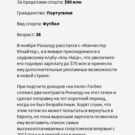
За пределами спорта:
$90 млн
Гражданство:
Португалия
Вид спорта:
Футбол
Возраст:
38
В ноябре Роналду расстался с «Манчестер
Юнайтед», а в январе присоединился к
саудовскому клубу «Аль-Наср», что увеличило
его годовую зарплату до $75 млн и принесло
ему дополнительные рекламные возможности
в новой стране.
При подсчете доходов «на поле» Forbes
сложил два контракта Роналду на этот сезон и
сделал поправку на тот короткий период,
когда он был безработным. Ходят слухи, что
этим летом он может попытаться вернуться в
Европу, но пока выросшая зарплата позволила
ему возглавить список самых
высокооплачиваемых спортсменов впервые с
2017 года и в третий раз в жизни,