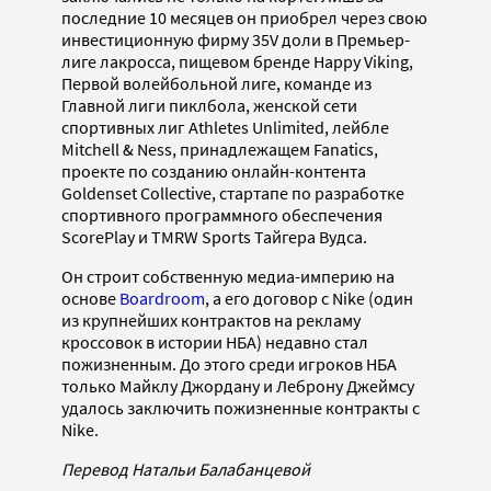
последние 10 месяцев он приобрел через свою
инвестиционную фирму 35V доли в Премьер-
лиге лакросса, пищевом бренде Happy Viking,
Первой волейбольной лиге, команде из
Главной лиги пиклбола, женской сети
спортивных лиг Athletes Unlimited, лейбле
Mitchell & Ness, принадлежащем Fanatics,
проекте по созданию онлайн-контента
Goldenset Collective, стартапе по разработке
спортивного программного обеспечения
ScorePlay и TMRW Sports Тайгера Вудса.
Он строит собственную медиа-империю на
основе
Boardroom
, а его договор с Nike (один
из крупнейших контрактов на рекламу
кроссовок в истории НБА) недавно стал
пожизненным. До этого среди игроков НБА
только Майклу Джордану и Леброну Джеймсу
удалось заключить пожизненные контракты с
Nike.
Перевод Натальи Балабанцевой