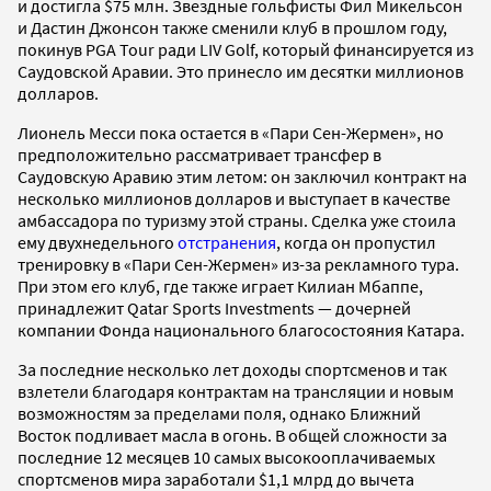
и достигла $75 млн. Звездные гольфисты Фил Микельсон
и Дастин Джонсон также сменили клуб в прошлом году,
покинув PGA Tour ради LIV Golf, который финансируется из
Саудовской Аравии. Это принесло им десятки миллионов
долларов.
Лионель Месси пока остается в «Пари Сен-Жермен», но
предположительно рассматривает трансфер в
Саудовскую Аравию этим летом: он заключил контракт на
несколько миллионов долларов и выступает в качестве
амбассадора по туризму этой страны. Сделка уже стоила
ему двухнедельного
отстранения
, когда он пропустил
тренировку в «Пари Сен-Жермен» из-за рекламного тура.
При этом его клуб, где также играет Килиан Мбаппе,
принадлежит Qatar Sports Investments — дочерней
компании Фонда национального благосостояния Катара.
За последние несколько лет доходы спортсменов и так
взлетели благодаря контрактам на трансляции и новым
возможностям за пределами поля, однако Ближний
Восток подливает масла в огонь. В общей сложности за
последние 12 месяцев 10 самых высокооплачиваемых
спортсменов мира заработали $1,1 млрд до вычета