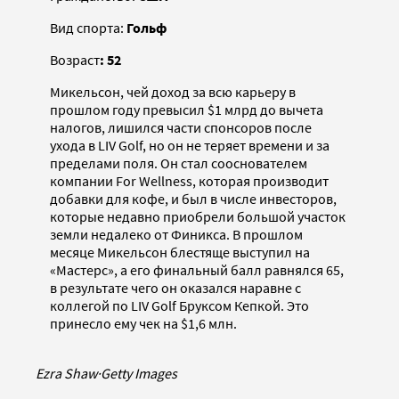
Вид спорта:
Гольф
Возраст
: 52
Микельсон, чей доход за всю карьеру в
прошлом году превысил $1 млрд до вычета
налогов, лишился части спонсоров после
ухода в LIV Golf, но он не теряет времени и за
пределами поля. Он стал сооснователем
компании For Wellness, которая производит
добавки для кофе, и был в числе инвесторов,
которые недавно приобрели большой участок
земли недалеко от Финикса. В прошлом
месяце Микельсон блестяще выступил на
«Мастерс», а его финальный балл равнялся 65,
в результате чего он оказался наравне с
коллегой по LIV Golf Бруксом Кепкой. Это
принесло ему чек на $1,6 млн.
Ezra Shaw
·
Getty Images