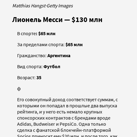
Matthias Hangst
·
Getty Images
Лионель Месси — $130 млн
В спорте
: $65 млн
За пределами спорта:
$65 млн
Гражданство:
Аргентина
Вид спорта:
Футбол
Возраст:
35
ф
Его совокупный доход соответствует суммам, с
которыми он попадал в прошлые два выпуска
рейтинга, и у него есть немало крупных
спонсорских контрактов с брендами вроде
Adidas, Budweiser и PepsiCo. Одна только
сделка с фанатской блокчейн-платформой
Socios приносит ему $20 млн, и после того, как