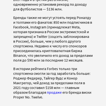
одновременно установив рекорд по доходу
для футболистов — $136 млн.
Бренды также не могут устоять перед Роналду
и толпами его фанатов: 850 млн подписчиков в
Facebook, Instagram (принадлежат Meta,
которая признана в России экстремистской и
запрещена) и Twitter (соцсеть заблокирована
в России), больше, чем у любого другого
спортсмена. Недавно к числу его спонсоров
присоединилась криптовалютная биржа
Binance, что увеличило его доход за пределами
поля до $90 млн за последние 12 месяцев.
В истории рейтинга Forbes только три
спортсмена смогли за год заработать больше:
Роджер Федерер, Тайгер Вудс и Конор
Макгрегор, чей доход за пределами поля в
2021 году составил $158 млн — главным
образом благодаря
продаже
его бренда виски
Proper No. Twelve.