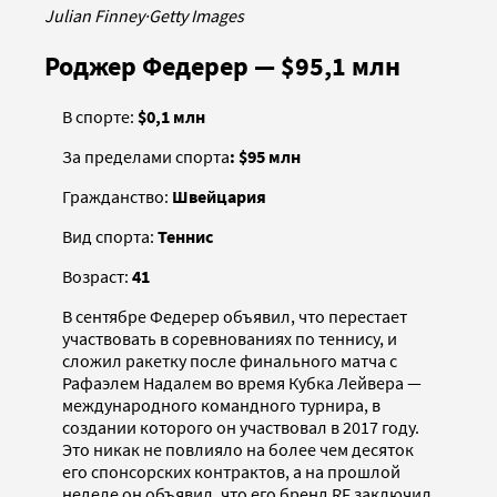
Julian Finney
·
Getty Images
Роджер Федерер — $95,1 млн
В спорте:
$0,1 млн
За пределами спорта
: $95 млн
Гражданство:
Швейцария
Вид спорта:
Теннис
Возраст:
41
В сентябре Федерер объявил, что перестает
участвовать в соревнованиях по теннису, и
сложил ракетку после финального матча с
Рафаэлем Надалем во время Кубка Лейвера —
международного командного турнира, в
создании которого он участвовал в 2017 году.
Это никак не повлияло на более чем десяток
его спонсорских контрактов, а на прошлой
неделе он объявил, что его бренд RF заключил