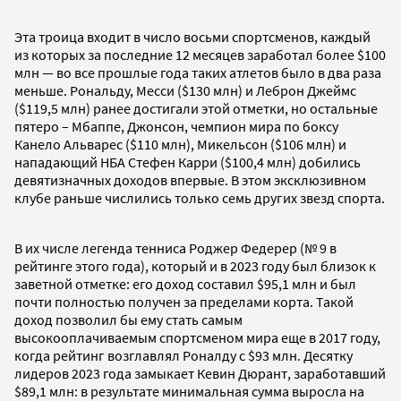
Эта троица входит в число восьми спортсменов, каждый
из которых за последние 12 месяцев заработал более $100
млн — во все прошлые года таких атлетов было в два раза
меньше. Рональду, Месси ($130 млн) и Леброн Джеймс
($119,5 млн) ранее достигали этой отметки, но остальные
пятеро – Мбаппе, Джонсон, чемпион мира по боксу
Канело Альварес ($110 млн), Микельсон ($106 млн) и
нападающий НБА Стефен Карри ($100,4 млн) добились
девятизначных доходов впервые. В этом эксклюзивном
клубе раньше числились только семь других звезд спорта.
В их числе легенда тенниса Роджер Федерер (№ 9 в
рейтинге этого года), который и в 2023 году был близок к
заветной отметке: его доход составил $95,1 млн и был
почти полностью получен за пределами корта. Такой
доход позволил бы ему стать самым
высокооплачиваемым спортсменом мира еще в 2017 году,
когда рейтинг возглавлял Роналду с $93 млн. Десятку
лидеров 2023 года замыкает Кевин Дюрант, заработавший
$89,1 млн: в результате минимальная сумма выросла на