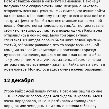
Потом с Райхом снова в институте Каменевой. Наконец я
получаю свою скидку в гостинице. Вечером они хотели
отправить меня на «Цемент». Райх считал, что лучше пойти
на спектакль к Грановскому, потому что Ася хотела пойти в
театр, а «Цемент» был бы для нее слишком напряженной
вещью. Однако, когда подошло время, Ася почувствовала
себя не очень хорошо, так что я пошел один, а Райх и она
отправились в мой номер. Было три одноактных
спектакля, из них два первых были ниже всякой критики,
третий, собрание раввинов, что-то вроде музыкальной
комедии на еврейские мелодии, производил гораздо
лучшее впечатление, однако я не понимал сюжета и был
так утомлен тем, что случилось за день, и бесконечными
антрактами, что временами засыпал. Райх спал в эту ночь в
моем номере. Мои волосы здесь очень наэлектризованы.
12 декабря
Утром Райх с Асей пошли гулять. Потом они зашли ко мне
— я был еще не совсем одет. Ася сидела на кровати. Меня
очень порадовало, как она разбирала и приводила в
порядок мои чемоданы; при этом она взяла себе пару