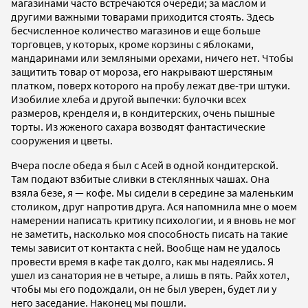
магазинами часто встречаются очереди; за маслом и
другими важными товарами приходится стоять. Здесь
бесчисленное количество магазинов и еще больше
торговцев, у которых, кроме корзины с яблоками,
мандаринами или земляными орехами, ничего нет. Чтобы
защитить товар от мороза, его накрывают шерстяным
платком, поверх которого на пробу лежат две-три штуки.
Изобилие хлеба и другой выпечки: булочки всех
размеров, кренделя и, в кондитерских, очень пышные
торты. Из жженого сахара возводят фантастические
сооружения и цветы.
Вчера после обеда я был с Асей в одной кондитерской.
Там подают взбитые сливки в стеклянных чашах. Она
взяла безе, я — кофе. Мы сидели в середине за маленьким
столиком, друг напротив друга. Ася напомнила мне о моем
намерении написать критику психологии, и я вновь не мог
не заметить, насколько моя способность писать на такие
темы зависит от контакта с ней. Вообще нам не удалось
провести время в кафе так долго, как мы надеялись. Я
ушел из санатория не в четыре, а лишь в пять. Райх хотел,
чтобы мы его подождали, он не был уверен, будет ли у
него заседание. Наконец мы пошли.