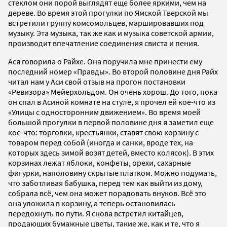
стеклом они порой выглядят еще более яркими, чем на
дереве. Во время этой прогулки по Ямской Тверской мы
встретили группу комсомольцев, маршировавших под
музыку. Эта музыка, так же как и музыка советской армии,
производит впечатление соединения свиста и пения.
Ася говорила о Райхе. Она поручила мне принести ему
последний номер «Правды». Во второй половине дня Райх
читал нам у Аси свой отзыв на прогон постановки
«Ревизора» Мейерхольдом. Он очень хорош. До того, пока
он спал в Асиной комнате на стуле, я прочел ей кое-что из
«Улицы с односторонним движением». Во время моей
большой прогулки в первой половине дня я заметил еще
кое-что: торговки, крестьянки, ставят свою корзину с
товаром перед собой (иногда и санки, вроде тех, на
которых здесь зимой возят детей, вместо колясок). В этих
корзинах лежат яблоки, конфеты, орехи, сахарные
фигурки, наполовину скрытые платком. Можно подумать,
что заботливая бабушка, перед тем как выйти из дому,
собрала всё, чем она может порадовать внуков. Всё это
она уложила в корзину, а теперь остановилась
передохнуть по пути. Я снова встретил китайцев,
продающих бумажные цветы, такие же, как и те, что я