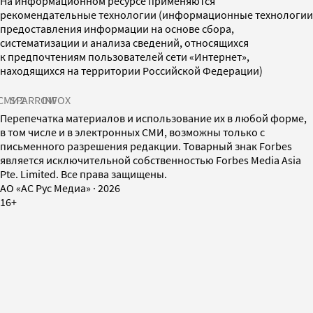
На информационном ресурсе применяются
рекомендательные технологии (информационные технологии
предоставления информации на основе сбора,
систематизации и анализа сведений, относящихся
к предпочтениям пользователей сети «Интернет»,
находящихся на территории Российской Федерации)
СМИ2
SPARROW
INFOX
Перепечатка материалов и использование их в любой форме,
в том числе и в электронных СМИ, возможны только с
письменного разрешения редакции. Товарный знак Forbes
является исключительной собственностью Forbes Media Asia
Pte. Limited. Все права защищены.
AO «АС Рус Медиа»
·
2026
16+