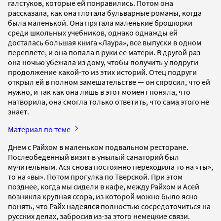
галстуков, которые ей понравились. Потом она
рассказала, как она глотала бульварные романы, когда
была маленькой. Она прятала маленькие брошюрки
среди школьных учебников, однако однажды ей
досталась большая книга «Лаура», все выпуски в одном
переплете, и она попала в руки ее матери. В другой раз
она ночью убежала из дому, чтобы получить у подруги
продолжение какой-то из этих историй. Отец подруги
открыл ей в полном замешательстве — он спросил, что ей
нужно, и так как она лишь в этот момент поняла, что
натворила, она смогла только ответить, что сама этого не
знает.
Материал по теме
Днем с Райхом в маленьком подвальном ресторане.
Послеобеденный визит в унылый санаторий был
мучительным. Ася снова постоянно переходила то на «ты»,
то на «вы». Потом прогулка по Тверской. При этом
позднее, когда мы сидели в кафе, между Райхом и Асей
возникла крупная ссора, из которой можно было ясно
понять, что Райх надеялся полностью сосредоточиться на
русских делах, забросив из-за этого немецкие связи.