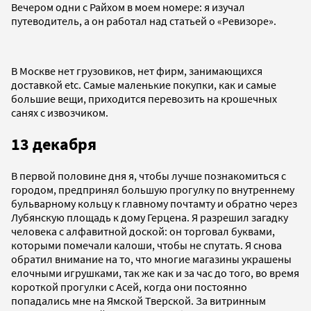
Вечером одни с Райхом в моем номере: я изучал
путеводитель, а он работал над статьей о «Ревизоре».
В Москве нет грузовиков, нет фирм, занимающихся
доставкой etc. Самые маленькие покупки, как и самые
большие вещи, приходится перевозить на крошечных
санях с извозчиком.
13 декабря
В первой половине дня я, чтобы лучше познакомиться с
городом, предпринял большую прогулку по внутреннему
бульварному кольцу к главному почтамту и обратно через
Лубянскую площадь к дому Герцена. Я разрешил загадку
человека с алфавитной доской: он торговал буквами,
которыми помечали калоши, чтобы не спутать. Я снова
обратил внимание на то, что многие магазины украшены
елочными игрушками, так же как и за час до того, во время
короткой прогулки с Асей, когда они постоянно
попадались мне на Ямской Тверской. За витринным