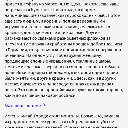
привез Штефану из Марселя. Но здесь, похоже, еще чаще
встречаются бумажные животные, по форме
напоминающие экзотических глубоководных рыб. Потом
еще есть люди, чьи корзины полны деревянными
игрушками, тележками и лопатками, тележки желто-
красные, лопатки желтые или красные. Другие
расхаживают со связками разноцветных флажков за
плечами. Все игрушки сработаны проще и добротнее, чем
в Германии, их крестьянское происхождение совершенно
очевидно. На одном углу я обнаружил женщину,
продающую елочные украшения. Стеклянные шары,
желтые и красные, сверкали на солнце, словно это была
волшебная корзина с яблоками, в которой одни яблоки
были желтыми, другие красными. Здесь, как и в других
местах, ощущается и непосредственная связь дерева и
цвета. Это видно по простейшим игрушкам так же хорошо,
как и по изящной лаковой росписи.
Материал по теме
У стены Китай-Города стоят монголы. Возможно, зима на
их родине не менее сурова, а их обтрепанные шубы не
хуже, чем у местных жителей. Однако это единственные