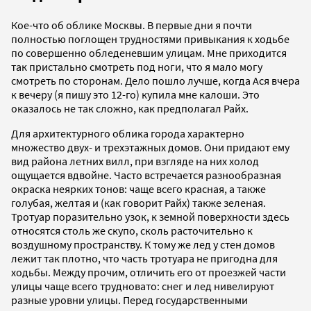
Кое-что об облике Москвы. В первые дни я почти
полностью поглощен трудностями привыкания к ходьбе
по совершенно обледеневшим улицам. Мне приходится
так пристально смотреть под ноги, что я мало могу
смотреть по сторонам. Дело пошло лучше, когда Ася вчера
к вечеру (я пишу это 12-го) купила мне калоши. Это
оказалось не так сложно, как предполагал Райх.
Для архитектурного облика города характерно
множество двух- и трехэтажных домов. Они придают ему
вид района летних вилл, при взгляде на них холод
ощущается вдвойне. Часто встречается разнообразная
окраска неярких тонов: чаще всего красная, а также
голубая, желтая и (как говорит Райх) также зеленая.
Тротуар поразительно узок, к земной поверхности здесь
относятся столь же скупо, сколь расточительно к
воздушному пространству. К тому же лед у стен домов
лежит так плотно, что часть тротуара не пригодна для
ходьбы. Между прочим, отличить его от проезжей части
улицы чаще всего трудновато: снег и лед нивелируют
разные уровни улицы. Перед государственными