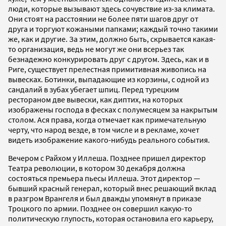
люди, которые вызывают здесь сочувствие из-за климата.
Они стоят на расстоянии не более пяти шагов друг от
друга и торгуют кожаными папками; каждый точно такими
же, как и другие. За этим, должно быть, скрывается какая-
то организация, ведь не могут же они всерьез так
безнадежно конкурировать друг с другом. Здесь, как и в
Риге, существует прелестная примитивная живопись на
вывесках. Ботинки, выпадающие из корзины, с одной из
сандалий в зубах убегает шпиц. Перед турецким
рестораном две вывески, как диптих, на которых
изображены господа в фесках с полумесяцем за накрытым
столом. Ася права, когда отмечает как примечательную
черту, что народ везде, в том числе и в рекламе, хочет
видеть изображение какого-нибудь реального события.
Вечером с Райхом у Иллеша. Позднее пришел директор
Театра революции, в котором 30 декабря должна
состояться премьера пьесы Иллеша. Этот директор —
бывший красный генерал, который внес решающий вклад
в разгром Врангеля и был дважды упомянут в приказе
Троцкого по армии. Позднее он совершил какую-то
политическую глупость, которая остановила его карьеру,