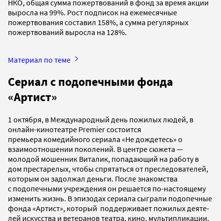
НКО, общая сумма пожертвований в фонд за время акции
выросла на 99%. Рост подписок на ежемесячные
пожертвования составил 158%, а сумма регулярных
пожертвований выросла на 128%.
Материал по теме
Сериал с подопечными фонда
«Артист»
1 октября, в Международный день пожилых людей, в
онлайн-кинотеатре Premier состоится
премьера комедийного сериала «Не дождетесь» о
взаимоотношении поколений. В центре сюжета —
молодой мошенник Виталик, попадающий на работу в
дом престарелых, чтобы спрятаться от преследователей,
которым он задолжал деньги. После знакомства
с подопечными учреждения он решается по-настоящему
изменить жизнь. В эпизодах сериала сыграли подопечные
фонда «Артист», который поддерживает пожилых де­я­те­
лей ис­кус­ства и ветеранов те­ат­ра, ки­но, мультипликации,