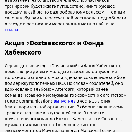
тренировки будет ждать путешествие, имитирующее
поездку на сайкле по разнообразному рельефу — горным
склонам, буграм и пересеченной местности. Подробности
о заезде и расписании мероприятия можно найти по
ссылке
.
Акция «Dostaевского» и Фонда
Хабенского
Сервис доставки еды «Dostaевский» и Фонд Хабенского,
помогающий детям и молодым взрослым с опухолями
головного и спинного мозга, сделали совместное комбо в
поддержку подопечных НКО. По словам создателей, оно
вдохновлено альбомом Afterdark, который ранее
команда независимых музыкантов совместно с агентством
Future Communications
выпустила
в честь 15-летия
благотворительной организации. В сборник вошли семь
треков о надежде и внутренней силе. В проекте
поучаствовали команда Никиты Каменского и Сюзанны,
музыкант и композитор Tim Aminov, хип-хоп-
экспериментатор Маугли, панк-дуэт Максима Тесли и