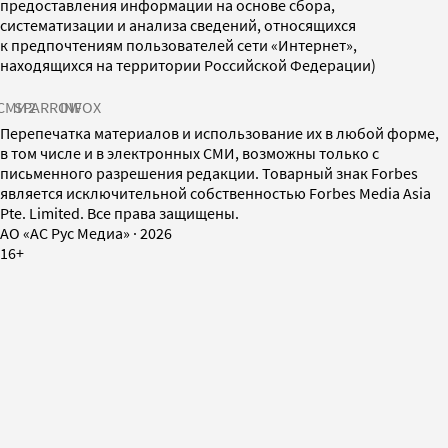
предоставления информации на основе сбора,
систематизации и анализа сведений, относящихся
к предпочтениям пользователей сети «Интернет»,
находящихся на территории Российской Федерации)
СМИ2
SPARROW
INFOX
Перепечатка материалов и использование их в любой форме,
в том числе и в электронных СМИ, возможны только с
письменного разрешения редакции. Товарный знак Forbes
является исключительной собственностью Forbes Media Asia
Pte. Limited. Все права защищены.
AO «АС Рус Медиа»
·
2026
16+