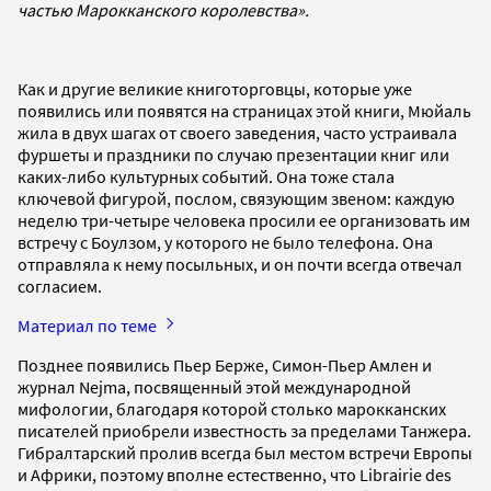
частью Марокканского королевства».
Как и другие великие книготорговцы, которые уже
появились или появятся на страницах этой книги, Мюйаль
жила в двух шагах от своего заведения, часто устраивала
фуршеты и праздники по случаю презентации книг или
каких-либо культурных событий. Она тоже стала
ключевой фигурой, послом, связующим звеном: каждую
неделю три-четыре человека просили ее организовать им
встречу с Боулзом, у которого не было телефона. Она
отправляла к нему посыльных, и он почти всегда отвечал
согласием.
Материал по теме
Позднее появились Пьер Берже, Симон-Пьер Амлен и
журнал Nejma, посвященный этой международной
мифологии, благодаря которой столько марокканских
писателей приобрели известность за пределами Танжера.
Гибралтарский пролив всегда был местом встречи Европы
и Африки, поэтому вполне естественно, что Librairie des