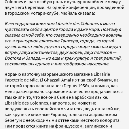
Colonnes играл особую роль в культурном обмене между
двумя его берегами. На одной конференции, проведенной
в городском Ротари-клубе, Мюйаль сказала:
В легендарном книжном Librairie des Colonnes я могла
чувствовать себя в центре города и даже мира. Поэтому я
сказала самой себе, что совершенно необходимо вовлечь
его в культурное движение Танжера, города, который
лучше какого-либо другого города в мире символизирует
встречу двух континентов, двух морей, двух полюсов —
Востока и Запада,— но еще и трех культур и трех религий,
составляющих единое и многообразное население.
Я храню карточку марракешского магазина Librairie
Papeterie de Mlle. El Ghazzali Amal из тканевой бумаги, на
которой гордо напечатано: «Depuis 1956», и помню, как
меня разочаровало скромное количество продававшихся
там книг и то, что все они были на арабском языке.
Librairie des Colonnes, напротив, не может не
воодушевлять европейского читателя, ведь он такой же,
как крупные книжные Европы, только на африканском
берегу и с необходимыми оттенками местного колорита.
Там продаются книги на французском, английском и