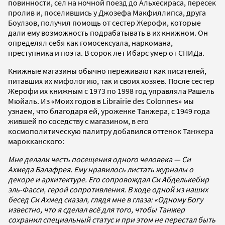
повинности, сел на ночной поезд до Альхесираса, пересек
пролив и, поселившись у Джозефа Макфиллипса, друга
Боулзов, получил помощь от сестер Жерофи, которые
дали ему возможность подрабатывать в их книжном. Он
определял себя как гомосексуала, наркомана,
преступника и поэта. В сорок лет Ибарс умер от СПИДа.
Книжные магазины обычно переживают как писателей,
питавших их мифологию, так и своих хозяев. После сестер
Жерофи их книжным с 1973 по 1998 год управляла Рашель
Мюйаль. Из «Моих годов в Librairie des Colonnes» мы
узнаем, что благодаря ей, уроженке Танжера, с 1949 года
жившей по соседству с магазином, в его
космополитическую палитру добавился оттенок Танжера
марокканского:
Мне делали честь посещения одного человека — Си
Ахмеда Балафрея. Ему нравилось листать журналы о
декоре и архитектуре. Его сопровождал Си Абделькебир
эль-Фасси, герой сопротивления. В ходе одной из наших
бесед Си Ахмед сказал, глядя мне в глаза: «Одному Богу
известно, что я сделал всё для того, чтобы Танжер
сохранил специальный статус и при этом не перестал быть