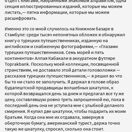
отдел с книгами, набранными знакомым алфавитом, одна
секция иллюстрированных изданий, которые мы можем
листать,— пятна информации, которые мы можем
расшифровать.
Именно это со мной случилось на Книжном базаре в
Стамбуле: среди тысяч непонятных обложек я обнаружил
книгу о турецких путешественниках, изданную на
английском и снабженную фотографиями,— «Глазами
турецких путешественников. Семь морей и пять
континентов» Алпая Кабакали в аккуратном футляре
Toprakbank. Поскольку моей коллекции, посвященной
странствиям, не доставало этой детали головоломки —
рассказов турецких путешественников,— я решил во что
бы то ни стало ее заполучить. Я держал в голове образ
будапештской продавщицы волшебных шкатулок, к
которой возвращался день за днем и предлагал все ту же
цену, составлявшую ровно треть запрошенной ею, пока в
последний день она не уступила мне с улыбкой деланого
смирения. Я купил две шкатулки, чтобы подарить их моим
братьям. Когда она мне их отдавала, завернув в
оберточную бумагу, американский турист, держа точно
такую же шкатулку, спросил, сколько она стоит.