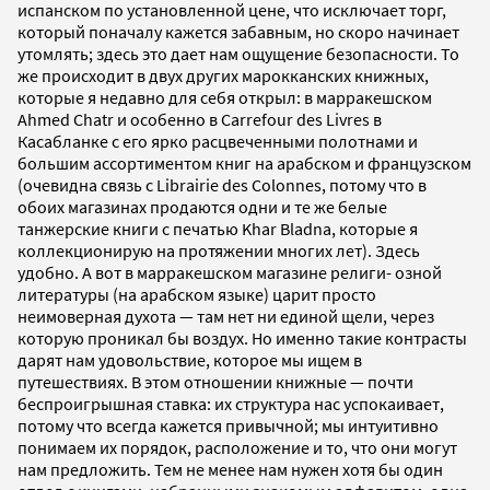
испанском по установленной цене, что исключает торг,
который поначалу кажется забавным, но скоро начинает
утомлять; здесь это дает нам ощущение безопасности. То
же происходит в двух других марокканских книжных,
которые я недавно для себя открыл: в марракешском
Ahmed Chatr и особенно в Carrefour des Livres в
Касабланке с его ярко расцвеченными полотнами и
большим ассортиментом книг на арабском и французском
(очевидна связь с Librairie des Colonnes, потому что в
обоих магазинах продаются одни и те же белые
танжерские книги с печатью Khar Bladna, которые я
коллекционирую на протяжении многих лет). Здесь
удобно. А вот в марракешском магазине религи- озной
литературы (на арабском языке) царит просто
неимоверная духота — там нет ни единой щели, через
которую проникал бы воздух. Но именно такие контрасты
дарят нам удовольствие, которое мы ищем в
путешествиях. В этом отношении книжные — почти
беспроигрышная ставка: их структура нас успокаивает,
потому что всегда кажется привычной; мы интуитивно
понимаем их порядок, расположение и то, что они могут
нам предложить. Тем не менее нам нужен хотя бы один