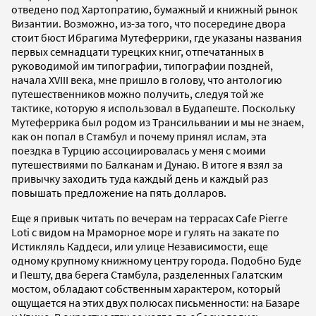
отведено под Хартопратию, бумажный и книжный рынок
Византии. Возможно, из-за того, что посередине двора
стоит бюст Ибрагима Мутеферрики, где указаны названия
первых семнадцати турецких книг, отпечатанных в
руководимой им типографии, типографии поздней,
начала XVIII века, мне пришло в голову, что антологию
путешественников можно получить, следуя той же
тактике, которую я использовал в Будапеште. Поскольку
Мутеферрика был родом из Трансильвании и мы не знаем,
как он попал в Стамбул и почему принял ислам, эта
поездка в Турцию ассоциировалась у меня с моими
путешествиями по Балканам и Дунаю. В итоге я взял за
привычку заходить туда каждый день и каждый раз
повышать предложение на пять долларов.
Еще я привык читать по вечерам на террасах Cafe Pierre
Loti с видом на Мраморное море и гулять на закате по
Истикляль Каддеси, или улице Независимости, еще
одному крупному книжному центру города. Подобно Буде
и Пешту, два берега Стамбула, разделенных Галатским
мостом, обладают собственным характером, который
ощущается на этих двух полюсах письменности: на Базаре