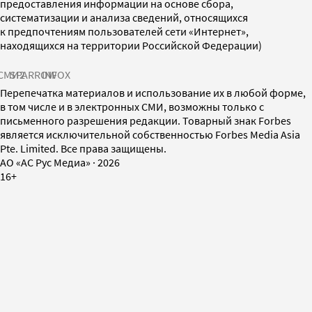
предоставления информации на основе сбора,
систематизации и анализа сведений, относящихся
к предпочтениям пользователей сети «Интернет»,
находящихся на территории Российской Федерации)
СМИ2
SPARROW
INFOX
Перепечатка материалов и использование их в любой форме,
в том числе и в электронных СМИ, возможны только с
письменного разрешения редакции. Товарный знак Forbes
является исключительной собственностью Forbes Media Asia
Pte. Limited. Все права защищены.
AO «АС Рус Медиа»
·
2026
16+