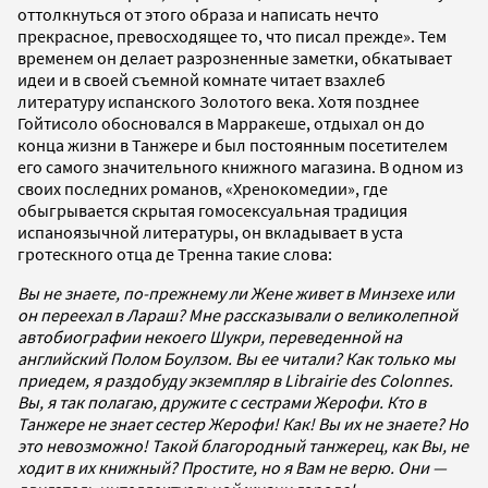
оттолкнуться от этого образа и написать нечто
прекрасное, превосходящее то, что писал прежде». Тем
временем он делает разрозненные заметки, обкатывает
идеи и в своей съемной комнате читает взахлеб
литературу испанского Золотого века. Хотя позднее
Гойтисоло обосновался в Марракеше, отдыхал он до
конца жизни в Танжере и был постоянным посетителем
его самого значительного книжного магазина. В одном из
своих последних романов, «Хренокомедии», где
обыгрывается скрытая гомосексуальная традиция
испаноязычной литературы, он вкладывает в уста
гротескного отца де Тренна такие слова:
Вы не знаете, по-прежнему ли Жене живет в Минзехе или
он переехал в Лараш? Мне рассказывали о великолепной
автобиографии некоего Шукри, переведенной на
английский Полом Боулзом. Вы ее читали? Как только мы
приедем, я раздобуду экземпляр в Librairie des Colonnes.
Вы, я так полагаю, дружите с сестрами Жерофи. Кто в
Танжере не знает сестер Жерофи! Как! Вы их не знаете? Но
это невозможно! Такой благородный танжерец, как Вы, не
ходит в их книжный? Простите, но я Вам не верю. Они —