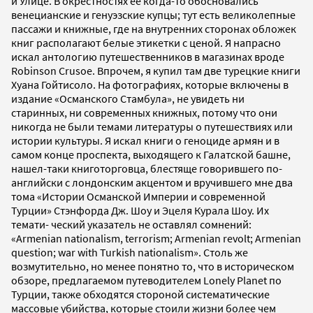
и Улице. В окрестностях ее когда-то обосновались
венецианские и генуэзские купцы; тут есть великолепные
пассажи и книжные, где на внутренних сторонах обложек
книг располагают белые этикетки с ценой. Я напрасно
искал антологию путешественников в магазинах вроде
Robinson Crusoe. Впрочем, я купил там две турецкие книги
Хуана Гойтисоло. На фотографиях, которые включены в
издание «Османского Стамбула», не увидеть ни
старинных, ни современных книжных, потому что они
никогда не были темами литературы о путешествиях или
истории культуры. Я искал книги о геноциде армян и в
самом конце проспекта, выходящего к Галатской башне,
нашел-таки книготорговца, блестяще говорившего по-
английски с лондонским акцентом и вручившего мне два
тома «Истории Османской Империи и современной
Турции» Стэнфорда Дж. Шоу и Эцеля Курала Шоу. Их
темати- ческий указатель не оставлял сомнений:
«Armenian nationalism, terrorism; Armenian revolt; Armenian
question; war with Turkish nationalism». Столь же
возмутительно, но менее понятно то, что в историческом
обзоре, предлагаемом путеводителем Lonely Planet по
Турции, также обходятся стороной систематические
массовые убийства, которые стоили жизни более чем