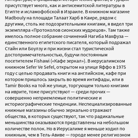
присутствует много, как и антисемитской литературы в
Египте и исламофобской в Израиле. В книжном магазине
Madbouly на площади Талаат Харб в Каире, рядом с
другими, столь же подозрительными книгами, я видел три
экземпляра «Протоколов сионских мудрецов». Там также
имелось полное собрание сочинений Нагиба Махфуза —
единственного египетского писателя, который подражал
Стайн или Боулзу и при жизни стал туристической
достопримечательностью, будучи постоянным
посетителем Fishawi («Кафе зеркал»). В иерусалимском
книжном Sefer Ve Sefel, открытом на улице Яффо в 1975
году с целью продавать книги на английском, кафе при
котором пришлось закрыть во время интифады, или в
Tamir Books на той же улице, торгующем только книгами
на иврите, тоже присутствуют — среди прочих —
совершенно неприемлемые политические и
историографические тенденции. Неспециализированные
книжные магазины обычно зеркально отражают
общества, в которых существуют, так что радикальные
меньшинства оказываются представлены на небольшом
количестве полок. Но в Иерусалиме я меньше ходил по
книжным, чем в Тель-Авиве — городе менее религиозном