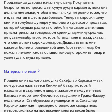
Продавщица удвоила начальную цену. Покупатель
безропотно попросил две, сунул руку в карман и, пока она
делала мне знаки, чтобы я молчал, купил ровно то же, что
и я, заплатив в шесть раз больше. Теперь я спросил цену
книги в голубом футляре у молодого турецкого продавца,
который слушал радио за стойкой и на самом деле лишь
присматривал за товаром; он крикнул мужчину средних
лет, свежевыбритого, который, глядя мне в глаза, сказал,
что книга стоит сорок долларов. Двадцать пять мне
кажется более справедливой ценой, ответил я ему. Он
пожал плечами, снова оставил юношу сторожить товар и
ушел туда, откуда пришел.
Материал по теме
Пришел он из одного закоулка Сахафлар Карсиси — так
по-турецки называется Книжный базар, который
находится в старинном дворе, зажатом между мечетью
Баязида и воротами Фесчилер, ведущими к Гранд-Базару,
недалеко от Стамбульского университета. Сахафлар
Карсиси занимает примерно столько же квадратных
метров, сколько на протяжении многих веков было