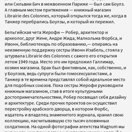
или Сильвии Бич в межвоенном Париже — был сам Боулз.
А главным местом притяжения — книжный магазин
Librairie des Colonnes, который открылся тогда же, когда в
Танжер перебрались Боулзы, и который их пережил.
Бельгийская чета Жерофи — Робер, архитектор и
археолог, друг Жене, Андре Жида, Малкольма Форбса, и
Ивонн, библиотекарь по образованию,— опираясь на
неизменную поддержку сестры Ивонн Изабель, стояла у
штурвала Librairie des Colonnes с самого его открытия
летом 1949 года. Место это им предложил Галлимар,
хозяин магазина. Брак был фиктивным, как, собственно, и
у Боулзов, ведь супруги были гомосексуалистами, а
Танжер в те времена представлял собой идеальное место
для подобных союзов. Пока сестры Жерофи руководили
книжным магазином, став в итоге культурными
достопримечательностями, Робер посвящал себя дизайну
и архитектуре. Среди прочих проектов он осуществил
перестройку арабского дворца, в котором Форбс,
издатель и владелец знаменитого журнала, хранил свою
коллекцию, насчитывавшую сто тысяч оловянных
солдатиков. На одной фотографии агентства Magnum мы