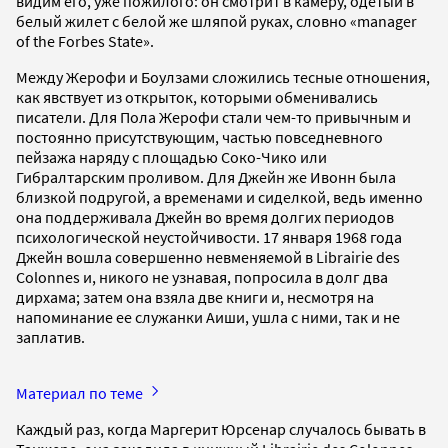
видим его, уже пожилого: он смотрит в камеру, одетый в
белый жилет с белой же шляпой руках, словно «manager
of the Forbes State».
Между Жерофи и Боулзами сложились тесные отношения,
как явствует из открыток, которыми обменивались
писатели. Для Пола Жерофи стали чем-то привычным и
постоянно присутствующим, частью повседневного
пейзажа наряду с площадью Соко-Чико или
Гибралтарским проливом. Для Джейн же Ивонн была
близкой подругой, а временами и сиделкой, ведь именно
она поддерживала Джейн во время долгих периодов
психологической неустойчивости. 17 января 1968 года
Джейн вошла совершенно невменяемой в Librairie des
Colonnes и, никого не узнавая, попросила в долг два
дирхама; затем она взяла две книги и, несмотря на
напоминание ее служанки Аиши, ушла с ними, так и не
заплатив.
Материал по теме
Каждый раз, когда Маргерит Юрсенар случалось бывать в