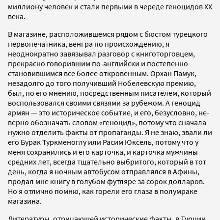
миллиону человек и стали первыми в череде геноцидов ХХ
века.
В магазине, расположившемся рядом с бюстом турецкого
первопечатника, венгра по происхождению, я
неоднократно завязывал разговор с книготорговцем,
прекрасно говорившим по-английски и постепенно
становившимся все более откровенным. Орхан Памук,
незадолго до того получивший Нобелевскую премию,
был, по его мнению, посредственным писателем, который
воспользовался своими связями за рубежом. А геноцид
армян — это историческое событие, и его, безусловно, не-
верно обозначать словом «геноцид», потому что сначала
нужно отделить факты от пропаганды. Я не знаю, звали ли
его Бурак Туркменоглу или Расим Юксель, потому что у
меня сохранились и его карточка, и карточка мужчины
средних лет, всегда тщательно выбритого, который в тот
день, когда я ночным автобусом отправлялся в Афины,
продал мне книгу в голубом футляре за сорок долларов.
Но я отлично помню, как горели его глаза в полумраке
магазина.
Литературы, отрицающей исторические факты, в Турции