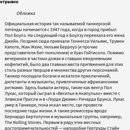
отрывок
Обложка
Официальная история так называемой танжерской
легенды начинается с 1947 года, когда в город прибыл
Пол Боулз. На следующий год к Боулзу переехала его жена
Джейн. Позднее сюда приехали Теннесси Уильямс, Трумен
Капоте, Жан Жене, Уильям Берроуз (и прочие
представители бит-поколения) и Хуан Гойтисоло. Помимо
вечеринок в частных домах и ставших ежедневными
кофепитий, было два главных места притяжения для этих
столь разных творцов и множества других персонажей.
Танжер посещали богачи и искатели приключений,
дилетанты и музыканты, привлеченные африканскими
ритмами. Здесь бывали актеры, такие как венгр Пол
Лукас, который сыграл в «Веселье в Акапулько» вместе с
Элвисом Пресли и в «Лорде Джиме» Ричарда Брукса. Лукас
умер в Танжере, пока искал место, где провести
последние годы жизни. А также режиссеры вроде
Бернардо Бертолуччи и музыкальные группы, например,
The Rolling Stones. Первым в ряду этих местных
достопримечательностей — наподобие Гертруды Стайн