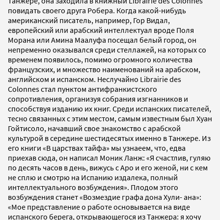
Танжере, она заходила в книжный Librairie des Colonnes
повидать своего друга Робера. Когда какой-нибудь
американский писатель, например, Гор Видал,
европейский или арабский интеллектуал вроде Поля
Морана или Амина Маалуфа посещал белый город, он
непременно оказывался среди стеллажей, на которых со
временем появилось, помимо огромного количества
французских, и множество наименований на арабском,
английском и испанском. Неслучайно Librairie des
Colonnes стал пунктом антифранкистского
сопротивления, организуя собрания изгнанников и
способствуя изданию их книг. Среди испанских писателей,
тесно связанных с этим местом, самым известным был Хуан
Гойтисоло, начавший свое знакомство с арабской
культурой в середине шестидесятых именно в Танжере. Из
его книги «В царствах тайфа» мы узнаеем, что, едва
приехав сюда, он написал Моник Ланж: «Я счастлив, гуляю
по десять часов в день, вижусь с Аро и его женой, ни с кем
не сплю и смотрю на Испанию издалека, полный
интеллектуального возбуждения». Плодом этого
возбуждения станет «Возмездие графа дона Хули- ана»:
«Мое представление о работе основывается на виде
испанского берега, открывающегося из Танжера: я хочу