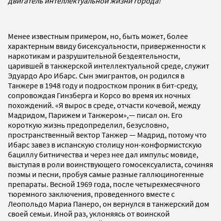
двигатель интеллектуальной жизни города!
Менее известным примером, но, быть может, более
характерным ввиду бисексуальности, приверженности к
наркотикам и разрушительной бездеятельности,
царившей в танжерской интеллектуальной среде, служит
Эдуардо Аро Ибарс. Сын эмигрантов, он родился в
Танжере в 1948 году и подростком проник в бит-среду,
сопровождая Гинзберга и Корсо во время их ночных
похождений. «Я вырос в среде, отчасти кочевой, между
Мадридом, Парижем и Танжером»,— писал он. Его
короткую жизнь предопределил, безусловно,
пространственный вектор Танжер — Мадрид, потому что
Ибарс завез в испанскую столицу нон-конформистскую
бациллу битничества и через нее дал импульс мовиде,
выступая в роли воинствующего гомосексуалиста, сочиняя
поэмы и песни, пробуя самые разные галлюциногенные
препараты. Весной 1969 года, после четырехмесячного
тюремного заключения, проведенного вместе с
Леопольдо Мариа Панеро, он вернулся в танжерский дом
своей семьи. Иной раз, уклоняясь от воинской