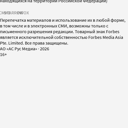
находящихся на территории Российской Федерации)
СМИ2
SPARROW
INFOX
Перепечатка материалов и использование их в любой форме,
в том числе и в электронных СМИ, возможны только с
письменного разрешения редакции. Товарный знак Forbes
является исключительной собственностью Forbes Media Asia
Pte. Limited. Все права защищены.
AO «АС Рус Медиа»
·
2026
16+