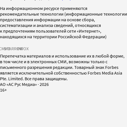
На информационном ресурсе применяются
рекомендательные технологии (информационные технологии
предоставления информации на основе сбора,
систематизации и анализа сведений, относящихся
к предпочтениям пользователей сети «Интернет»,
находящихся на территории Российской Федерации)
СМИ2
SPARROW
INFOX
Перепечатка материалов и использование их в любой форме,
в том числе и в электронных СМИ, возможны только с
письменного разрешения редакции. Товарный знак Forbes
является исключительной собственностью Forbes Media Asia
Pte. Limited. Все права защищены.
AO «АС Рус Медиа»
·
2026
16+