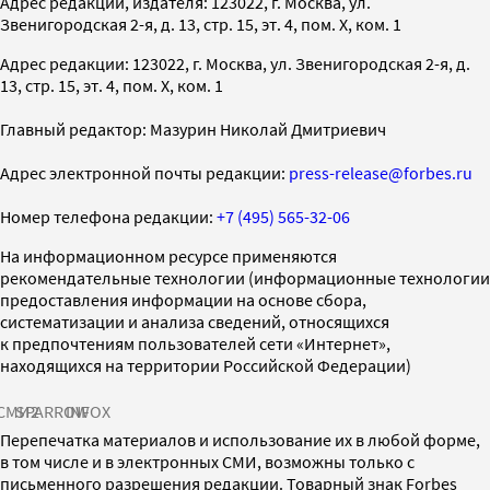
Адрес редакции, издателя: 123022, г. Москва, ул.
Звенигородская 2-я, д. 13, стр. 15, эт. 4, пом. X, ком. 1
Адрес редакции: 123022, г. Москва, ул. Звенигородская 2-я, д.
13, стр. 15, эт. 4, пом. X, ком. 1
Главный редактор: Мазурин Николай Дмитриевич
Адрес электронной почты редакции:
press-release@forbes.ru
Номер телефона редакции:
+7 (495) 565-32-06
На информационном ресурсе применяются
рекомендательные технологии (информационные технологии
предоставления информации на основе сбора,
систематизации и анализа сведений, относящихся
к предпочтениям пользователей сети «Интернет»,
находящихся на территории Российской Федерации)
СМИ2
SPARROW
INFOX
Перепечатка материалов и использование их в любой форме,
в том числе и в электронных СМИ, возможны только с
письменного разрешения редакции. Товарный знак Forbes