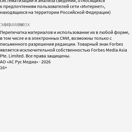
систематизации и анализа сведений, относящихся
к предпочтениям пользователей сети «Интернет»,
находящихся на территории Российской Федерации)
СМИ2
SPARROW
INFOX
Перепечатка материалов и использование их в любой форме,
в том числе и в электронных СМИ, возможны только с
письменного разрешения редакции. Товарный знак Forbes
является исключительной собственностью Forbes Media Asia
Pte. Limited. Все права защищены.
AO «АС Рус Медиа»
·
2026
16+