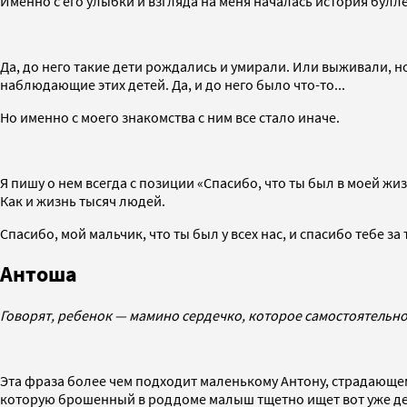
Именно с его улыбки и взгляда на меня началась история булл
Да, до него такие дети рождались и умирали. Или выживали, н
наблюдающие этих детей. Да, и до него было что-то...
Но именно с моего знакомства с ним все стало иначе.
Я пишу о нем всегда с позиции «Спасибо, что ты был в моей жиз
Как и жизнь тысяч людей.
Спасибо, мой мальчик, что ты был у всех нас, и спасибо тебе за 
Антоша
Говорят, ребенок — мамино сердечко, которое самостоятельно 
Эта фраза более чем подходит маленькому Антону, страдающем
которую брошенный в роддоме малыш тщетно ищет вот уже де