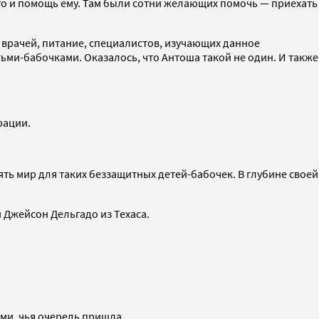
его и помощь ему. Там были сотни желающих помочь — приехать
у врачей, питание, специалистов, изучающих данное
ми-бабочками. Оказалось, что Антоша такой не один. И также
трации.
ь мир для таких беззащитных детей-бабочек. В глубине своей
 Джейсон Дельгадо из Техаса.
еми, чья очередь пришла.