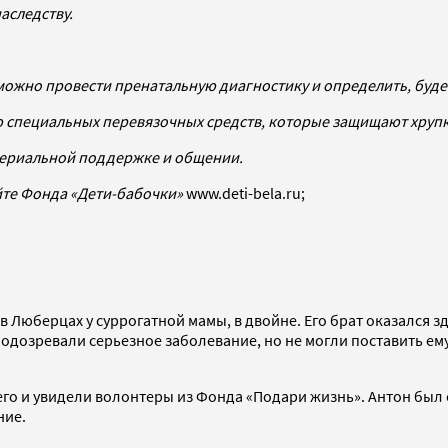
аследству.
и можно провести пренатальную диагностику и определить, буде
ю специальных перевязочных средств, которые защищают хрупк
териальной поддержке и общении.
айте Фонда «Дети-бабочки»
www.deti-bela.ru;
 в Люберцах у суррогатной мамы, в двойне. Его брат оказался 
 подозревали серьезное заболевание, но не могли поставить ем
 его и увидели волонтеры из Фонда «Подари жизнь». Антон бы
ние.