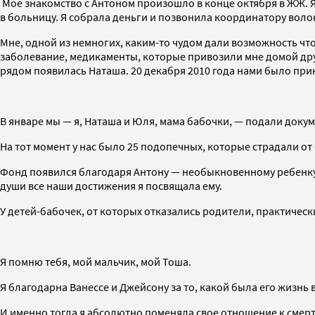
Мое знакомство с Антоном произошло в конце октября в ЖЖ. Я 
в больницу. Я собрала деньги и позвонила координатору воло
Мне, одной из немногих, каким-то чудом дали возможность что-
заболевание, медикаменты, которые привозили мне домой друг
рядом появилась Наташа. 20 декабря 2010 года нами было пр
В январе мы — я, Наташа и Юля, мама бабочки, — подали докум
На тот момент у нас было 25 подопечных, которые страдали от 
Фонд появился благодаря Антону — необыкновенному ребенку, 
души все наши достижения я посвящала ему.
У детей-бабочек, от которых отказались родители, практическ
Я помню тебя, мой мальчик, мой Тоша.
Я благодарна Ванессе и Джейсону за то, какой была его жизнь 
И именно тогда я абсолютно поменяла свое отношение к смерти