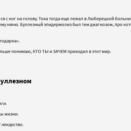
нулся с ног на голову. Тоха тогда еще лежал в Люберецкой бол
 ему няню. Буллезный эпидермолиз был тем диагнозом, про кот
агодарна».
больше понимаю, КТО ТЫ и ЗАЧЕМ приходил в этот мир.
буллезном
оги.
цы жизни.
 лекарство.