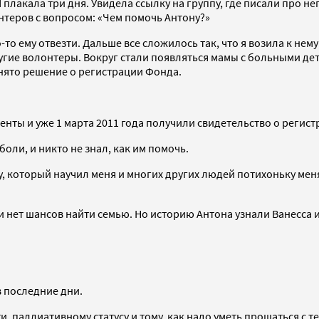
плакала три дня. Увидела ссылку на группу, где писали про н
нтеров с вопросом: «Чем помочь Антону?»
то ему отвезти. Дальше все сложилось так, что я возила к нем
ие волонтеры. Вокруг стали появляться мамы с больными деть
инято решение о регистрации Фонда.
енты и уже 1 марта 2011 года получили свидетельство о регис
боли, и никто не знал, как им помочь.
который научил меня и многих других людей потихоньку менят
и нет шансов найти семью. Но историю Антона узнали Ванесса и
в последние дни.
, паллиативному статусу и тому, как надо уметь прощаться с т