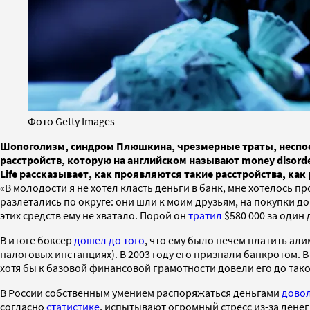
Фото Getty Images
Шопоголизм, синдром Плюшкина, чрезмерные траты, неспосо
расстройств, которую на английском называют money disord
Life рассказывает, как проявляются такие расстройства, как
«В молодости я не хотел класть деньги в банк, мне хотелось пр
разлетались по округе: они шли к моим друзьям, на покупки до
этих средств ему не хватало. Порой он
тратил
$580 000 за один 
В итоге боксер
дошел до того
, что ему было нечем платить ал
налоговых инстанциях). В 2003 году его признали банкротом.
хотя бы к базовой финансовой грамотности довели его до тако
В России собственным умением распоряжаться деньгами
дово
согласно
статистике
, испытывают огромный стресс из-за дене