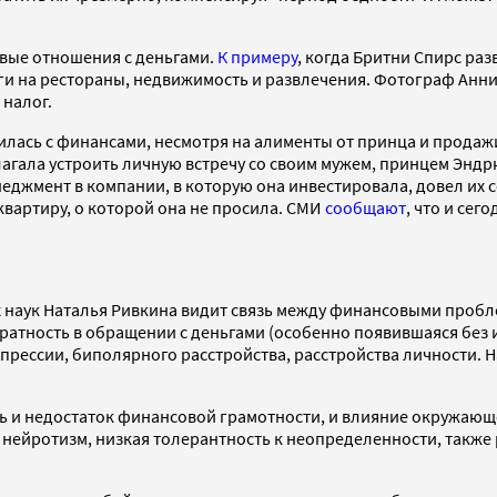
вые отношения с деньгами.
К примеру
, когда Бритни Спирс раз
ги на рестораны, недвижимость и развлечения. Фотограф Анни
 налог.
ась с финансами, несмотря на алименты от принца и продажи е
едлагала устроить личную встречу со своим мужем, принцем Эндр
неджмент в компании, в которую она инвестировала, довел их с
квартиру, о которой она не просила. СМИ
сообщают
, что и сег
 наук Наталья Ривкина видит связь между финансовыми пробл
уратность в обращении с деньгами (особенно появившаяся без
рессии, биполярного расстройства, расстройства личности. Н
ь и недостаток финансовой грамотности, и влияние окружающе
, нейротизм, низкая толерантность к неопределенности, такж