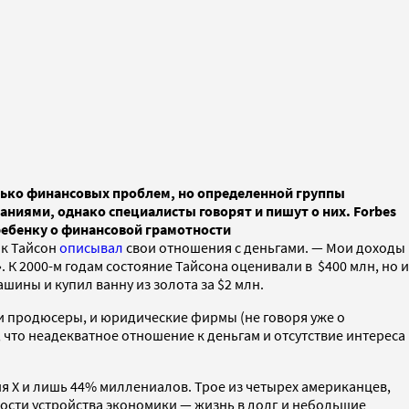
лько финансовых проблем, но определенной группы
ниями, однако специалисты говорят и пишут о них. Forbes
ь ребенку о финансовой грамотности
йк Тайсон
описывал
свои отношения с деньгами. — Мои доходы
. К 2000-м годам состояние Тайсона оценивали в $400 млн, но и
ашины и купил ванну из золота за $2 млн.
, и продюсеры, и юридические фирмы (не говоря уже о
что неадекватное отношение к деньгам и отсутствие интереса
я Х и лишь 44% миллениалов. Трое из четырех американцев,
ности устройства экономики — жизнь в долг и небольшие