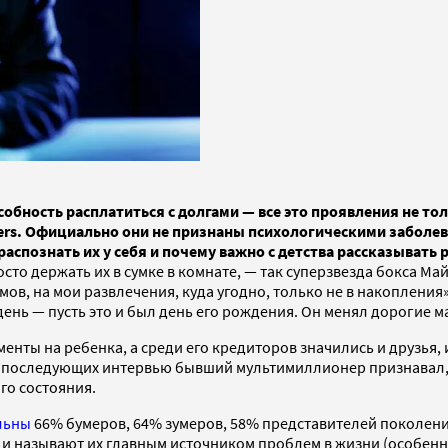
бность расплатиться с долгами — все это проявления не то
ers. Официально они не признаны психологическими заболева
 распознать их у себя и почему важно с детства рассказыват
осто держать их в сумке в комнате, — так суперзвезда бокса Ма
мов, на мои развлечения, куда угодно, только не в накопления»
день — пусть это и был день его рождения. Он менял дорогие м
именты на ребенка, а среди его кредиторов значились и друзья
 В последующих интервью бывший мультимиллионер признавал, 
го состояния.
льны
66% бумеров, 64% зумеров, 58% представителей поколени
г и называют их главным источником проблем в жизни (особен