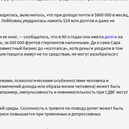
водилась, выяснилось, что при доходе почти в $800 000 в месяц,
 Лейбовиц умудрилась нажить $24 млн долгов и даже не
е книг, — сообщалось, что в 90-х годах она имела
долги
на
ю, за 500 000 фунтов стерлингов наличными. Да и сама Сара
овместный бизнес до «коллапса», хотя деньги уходили в том
одня герцоги живут не по средствам, не могут разобраться с
емами, психологическими особенностями человека и
 изменений дохода или образа жизни человека) может быть
апример, импульсивность и невнимательность при СДВГ могут
й среды. Склонность к тревоге по поводу денег может быть
е риск повышается при тревожных и депрессивных