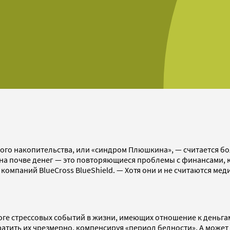
ого накопительства, или «синдром Плюшкина», — считается бо
а на почве денег — это повторяющиеся проблемы с финансами,
 компаний BlueCross BlueShield. — Хотя они и не считаются м
тоге стрессовых событий в жизни, имеющих отношение к деньг
ь тратить их чрезмерно, компенсируя «период бедности». А мож