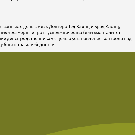
вязанные с деньгами»). Доктора Тэд Клонц и Брэд Клонц,
 них чрезмерные траты, скряжничество (или «менталитет
ание денег родственникам с целью установления контроля над
у богатства или бедности.