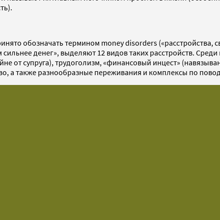
ть).
ринято обозначать термином money disorders («расстройства, с
 сильнее денег», выделяют 12 видов таких расстройств. Среди
айне от супруга), трудоголизм, «финансовый инцест» (навязыв
о, а также разнообразные переживания и комплексы по повод