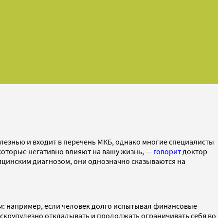
лезнью и входит в перечень МКБ, однако многие специалисты
 которые негативно влияют на вашу жизнь, —
говорит
доктор
едицинским диагнозом, они однозначно сказываются на
ам: например, если человек долго испытывал финансовые
ет скрупулезно откладывать и продолжать ограничивать себя во