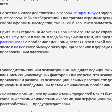
всем.
Богатство и слава действительно совсем
не гарантируют
здоро
у нее совсем не было сбережений. Она тратила огромные день
смогла оформить наследство, так как ей было нечем заплатить
Британская герцогиня Йоркская Сара Фергюсон тоже не справил
4,5 млн фунтов, а в мае 2010 года была уличена в том, что пр
рассказывала
о проблемах с деньгами, заявляя, что плохой ме
числе и на нее саму: бывшую жену принца заселили в дорогую 
просроченными платежами.
Руководитель клиники психиатрии ЕМС кандидат медицинских
влиянием социокультурных факторов. Она уверена, что неакк
проявлением различных психоэмоциональных расстройств: деп
приводить к необдуманным тратам и финансовым проблемам.
«Но важно помнить, что причиной таких трудностей может быт
связана и с такими личностными чертами, как перфекционизм
расстройствах», — предупреждает врач.