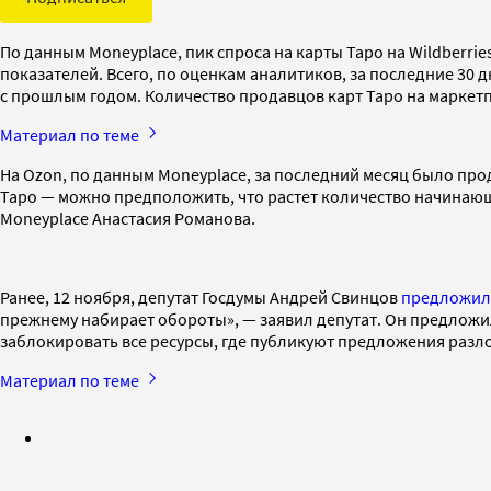
По данным Moneyplace, пик спроса на карты Таро на Wildberri
показателей. Всего, по оценкам аналитиков, за последние 30 
с прошлым годом. Количество продавцов карт Таро на маркетп
Материал по теме
На Ozon, по данным Moneyplace, за последний месяц было прод
Таро — можно предположить, что растет количество начинающ
Moneyplace Анастасия Романова.
Ранее, 12 ноября, депутат Госдумы Андрей Свинцов
предложил
прежнему набирает обороты», — заявил депутат. Он предложил
заблокировать все ресурсы, где публикуют предложения разло
Материал по теме