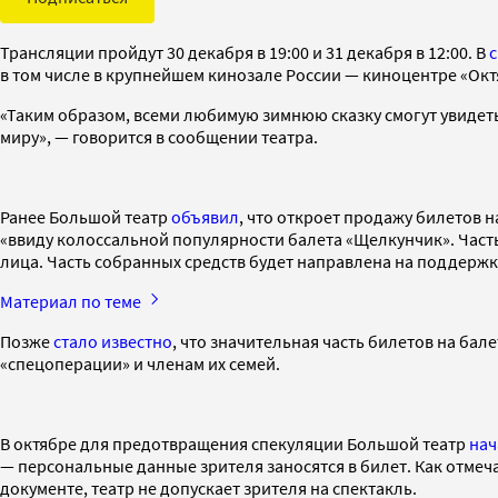
Трансляции
пройдут 30 декабря в 19:00 и 31 декабря в 12:00. В
с
в том числе в крупнейшем кинозале России — киноцентре «Октяб
«Таким образом, всеми любимую зимнюю сказку смогут увидеть
миру», — говорится в сообщении театра.
Ранее Большой театр
объявил
, что откроет продажу билетов н
«ввиду колоссальной популярности балета «Щелкунчик». Часть
лица. Часть собранных средств будет направлена на поддержк
Материал по теме
Позже
стало известно
, что значительная часть билетов на ба
«спецоперации» и членам их семей.
В октябре для предотвращения спекуляции Большой театр
нач
— персональные данные зрителя заносятся в билет. Как отме
документе, театр не допускает зрителя на спектакль.