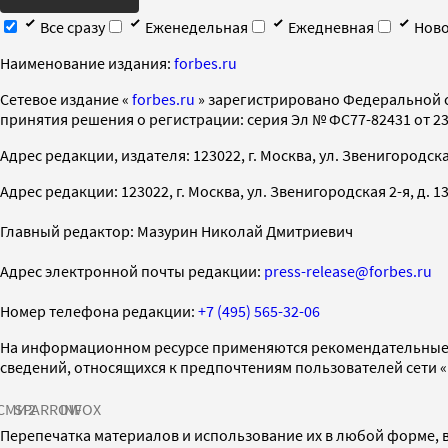
Все сразу
Еженедельная
Ежедневная
Ново
Наименование издания:
forbes.ru
Cетевое издание «
forbes.ru
» зарегистрировано Федеральной 
принятия решения о регистрации: серия Эл № ФС77-82431 от 23 
Адрес редакции, издателя: 123022, г. Москва, ул. Звенигородская 2-
Адрес редакции: 123022, г. Москва, ул. Звенигородская 2-я, д. 13, с
Главный редактор: Мазурин Николай Дмитриевич
Адрес электронной почты редакции:
press-release@forbes.ru
Номер телефона редакции:
+7 (495) 565-32-06
На информационном ресурсе применяются рекомендательные 
сведений, относящихся к предпочтениям пользователей сети 
СМИ2
SPARROW
INFOX
Перепечатка материалов и использование их в любой форме, в