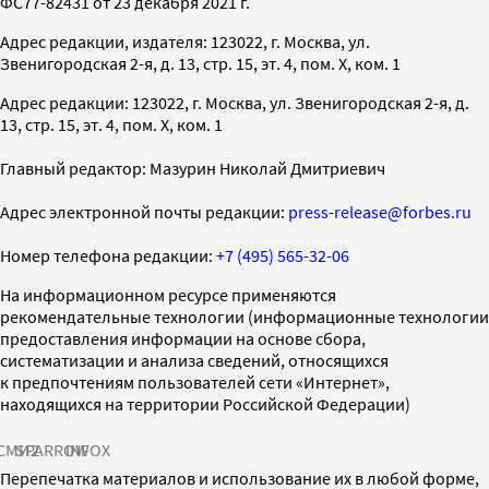
ФС77-82431 от 23 декабря 2021 г.
Адрес редакции, издателя: 123022, г. Москва, ул.
Звенигородская 2-я, д. 13, стр. 15, эт. 4, пом. X, ком. 1
Адрес редакции: 123022, г. Москва, ул. Звенигородская 2-я, д.
13, стр. 15, эт. 4, пом. X, ком. 1
Главный редактор: Мазурин Николай Дмитриевич
Адрес электронной почты редакции:
press-release@forbes.ru
Номер телефона редакции:
+7 (495) 565-32-06
На информационном ресурсе применяются
рекомендательные технологии (информационные технологии
предоставления информации на основе сбора,
систематизации и анализа сведений, относящихся
к предпочтениям пользователей сети «Интернет»,
находящихся на территории Российской Федерации)
СМИ2
SPARROW
INFOX
Перепечатка материалов и использование их в любой форме,