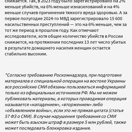
снижается. Так, в 2023 году было зарегистрировано на 2%
меньше убийств, на 6% меньше изнасилований и на 4%
меньше случаев причинения тяжкого вреда здоровью. А за
первое полугодие 2024-го МВД зарегистрировало 15 600
насильственных преступлений — это на 6% меньше, чем за
тот же период в прошлом году. Как отмечают
исследователи, хотя общее количество убийств в России
снижается, на протяжении последних 13 лет число убитых
в результате домашнего насилия женщин остается
стабильно высоким.
*Согласно требованию Роскомнадзора, при подготовке
материалов о специальной операции на востоке Украины
все российские СМИ обязаны пользоваться информацией
только из официальных источников РФ. Мы не можем
публиковать материалы, в которых проводимая операция
называется «нападением», «вторжением» либо
«объявлением войны», если это не прямая цитата (статья
57 ФЗ о СМИ). В случае нарушения требования со СМИ
может быть взыскан штраф в размере 5 млн рублей, также
может последовать блокировка издания.