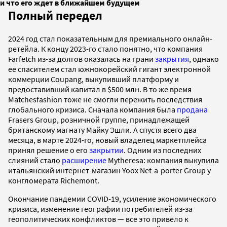
и что его ждет в ближайшем будущем
Полный передел
2024 год стал показательным для премиального онлайн-
ретейла. К концу 2023-го стало понятно, что компания
Farfetch из-за долгов оказалась на грани
закрытия
, однако
ее спасителем стал южнокорейский гигант электронной
коммерции Coupang, выкупивший платформу и
предоставивший капитал в $500 млн. В то же время
Matchesfashion тоже не смогли пережить последствия
глобального кризиса. Сначала компания была
продана
Frasers Group, розничной группе, принадлежащей
британскому магнату Майку Эшли. А спустя всего два
месяца, в марте 2024-го, новый владелец маркетплейса
принял решение о его
закрытии
. Одним из последних
слияний стало
расширение
Mytheresa: компания выкупила
итальянский интернет-магазин Yoox Net-a-porter Group у
конгломерата Richemont.
Окончание пандемии COVID-19, усиление экономического
кризиса, изменение географии потребителей из-за
геополитических конфликтов — все это привело к