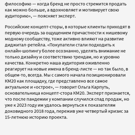
философию — когда бренд не просто стремится продать
как можно больше, а вдохновляет и мотивирует свою
аудиторию», — поясняет эксперт.
Российские концепт-сторы, в которые клиенты приходят в
первую очередь за ощущением причастности к нишевому
модному сообществу, тоже активно влияют на развитие
диджитал-ретейла. «Покупатели стали подходить к
онлайн-шопингу более осознанно, уделять внимание не
только дизайну и соответствию трендам, но и уровню
качества. Конкретно наша аудитория оживленно
реагирует на новые имена в бренд-листе — но так было, в
общем-то, всегда. Мы с самого начала позиционировали
КМ20 как площадку, где представлено все самое
актуальное и «острое», — говорит Ольга Карпуть,
основательница концепт-стора КМ20. Эксперт признается,
что после пандемии у компании случился спад продаж, но
уже к 2023 году им удалось вернуться к показателям
доковидного 2018 года, пережив уже четвертый кризис за
15-летнюю историю проекта.