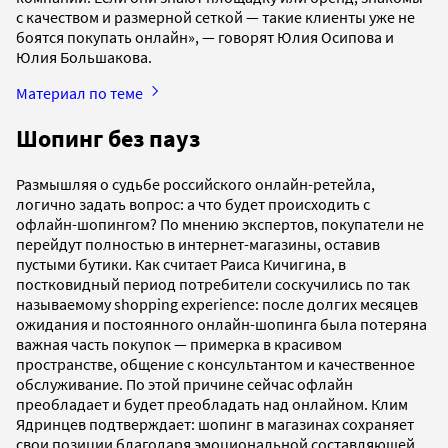
с качеством и размерной сеткой — такие клиенты уже не
боятся покупать онлайн», — говорят Юлия Осипова и
Юлия Большакова.
Материал по теме
Шопинг без пауз
Размышляя о судьбе российского онлайн-ретейла,
логично задать вопрос: а что будет происходить с
офлайн-шопингом? По мнению экспертов, покупатели не
перейдут полностью в интернет-магазины, оставив
пустыми бутики. Как считает Раиса Кичигина, в
постковидный период потребители соскучились по так
называемому shopping experience: после долгих месяцев
ожидания и постоянного онлайн-шопинга была потеряна
важная часть покупок — примерка в красивом
пространстве, общение с консультантом и качественное
обслуживание. По этой причине сейчас офлайн
преобладает и будет преобладать над онлайном. Клим
Ядринцев подтверждает: шопинг в магазинах сохраняет
свои позиции благодаря эмоциональной составляющей.