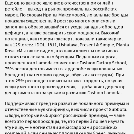
Еще одно важное явление в отечественном онлайн-
ретейле — выход на рынок премиальных российских
марок. По словам Ирины Максимовой, локальные бренды
показали существенный рост: во многом они смогли
заполнить образовавшийся от ухода западных брендов
дефицит, а также расширить свои мощности. Высокий
потенциал, как говорит эксперт, показали такие марки,
как 12Storeez, IDOL, 1811, Ushatava, Present & Simple, Planta
Rosa. «Мы также видим, что наши клиенты позитивно
относятся к локальным брендам. По данным опроса,
проведенного Lamoda совместно с Fashion Factory School,
75% респондентов имеют в гардеробе вещи локальных
брендов (в категориях одежда, обувь и аксессуары). При
этом 25% респондентов испытывают гордость, покупая
вещи у местного производителя», — добавляет директор
департамента по закупкам и развитию Fashion Lamoda.
Поддерживают тренд на развитие локального премиума и
отечественные мультибренды, в их числе проект Subbota.
«Люди, которые выбирают российский премиум, — чаще
всего это первопроходцы, те, кто первый пошел изучать
эту нишу, — многие стали амбассадорами российских
компаний. Если они знают площадку или бренд, знакомы