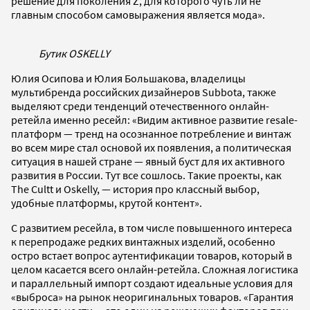
решение для поколения Z, для которого чуть ли не
главным способом самовыражения является мода».
Бутик OSKELLY
Юлия Осипова и Юлия Большакова, владелицы
мультибренда российских дизайнеров Subbota, также
выделяют среди тенденций отечественного онлайн-
ретейла именно ресейл: «Видим активное развитие resale-
платформ — тренд на осознанное потребление и винтаж
во всем мире стал основой их появления, а политическая
ситуация в нашей стране — явный буст для их активного
развития в России. Тут все сошлось. Такие проекты, как
The Cultt и Oskelly, — история про классный выбор,
удобные платформы, крутой контент».
С развитием ресейла, в том числе повышенного интереса
к перепродаже редких винтажных изделий, особенно
остро встает вопрос аутентификации товаров, который в
целом касается всего онлайн-ретейла. Сложная логистика
и параллельный импорт создают идеальные условия для
«выброса» на рынок неоригинальных товаров. «Гарантия