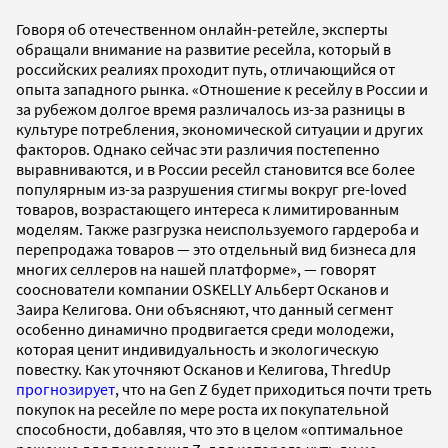
Говоря об отечественном онлайн-ретейле, эксперты
обращали внимание на развитие ресейла, который в
российских реалиях проходит путь, отличающийся от
опыта западного рынка. «Отношение к ресейлу в России и
за рубежом долгое время различалось из-за разницы в
культуре потребления, экономической ситуации и других
факторов. Однако сейчас эти различия постепенно
выравниваются, и в России ресейл становится все более
популярным из-за разрушения стигмы вокруг pre-loved
товаров, возрастающего интереса к лимитированным
моделям. Также разгрузка неиспользуемого гардероба и
перепродажа товаров — это отдельный вид бизнеса для
многих селлеров на нашей платформе», — говорят
сооснователи компании OSKELLY Альберт Осканов и
Заира Келигова. Они объясняют, что данный сегмент
особенно динамично продвигается среди молодежи,
которая ценит индивидуальность и экологическую
повестку. Как уточняют Осканов и Келигова, ThredUp
прогнозирует
, что на Gen Z будет приходиться почти треть
покупок на ресейле по мере роста их покупательной
способности, добавляя, что это в целом «оптимальное