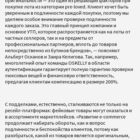
оригинальности — это один из решающих факторов при
покупке лота из категории pre-loved. Клиент хочет быть
уверенным в подлинности каждой покупки, поэтому мы
уделяем особое внимание проверке подлинности
каждого заказа. Это главный принцип компании и
основное УТП, которое распространяется как на лоты от
частных селлеров, так и на предметы от
профессиональных партнеров, вплоть до товаров
непосредственно из бутиков брендов», — поясняют
Альберт Осканов и Заира Келигова. Так, например,
многолетний опыт команды OSKELLY в области
аутентификации гарантирует полную гарантию проверки
люксовых вещей и финансовую ответственность,
предлагая клиентам компенсацию в размере 200%.
С подделками, естественно, сталкиваются не только на
ресейл-платформах: фейковые товары могут оказаться и
в ассортименте маркетплейсов. «Развитие e-commerce
продолжает набирать обороты, как и вопрос
подлинности и беспокойства клиентов, потому как
разобраться, какой из товаров является оригинальным,