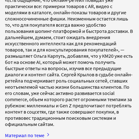
«Есть ощущение, что онлайн-ретейл повидал уже
практически все: примерки товаров с AR, видео с
моделями в каталоге, онлайн-показы товаров и другие
сложносочиненные фишки. Неизменным остается лишь
то, что для покупателя всегда важно удобство
пользования шопинг-платформой и быстрота доставки. В
дальнейшем, думаем, стоит ожидать внедрения
искусственного интеллекта как для рекомендаций
товаров, так и для консультирования покупателей», —
размышляет Ольга Карпуть, добавляя, что у КМ20 уже есть
бот на основе AI, который может помочь получить
быстрые ответы на вопросы, изучив все предыдущие
диалоги и контент сайта. Сергей Крылов в судьбе онлайн-
ретейла подчеркивает роль социальных сетей, ставших
неотъемлемой частью жизни большинства клиентов. По
его словам, уже сейчас активно развивается social
commerce, объем которого растет огромными темпами за
рубежом: миллениалы и Gen Z предпочитают потреблять
контент в соцсетях, где также совершают покупки, в
противовес традиционным поисковым системам и
официальным сайтам.
Материал по теме