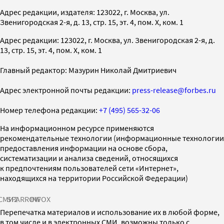
Адрес редакции, издателя: 123022, г. Москва, ул.
Звенигородская 2-я, д. 13, стр. 15, эт. 4, пом. X, ком. 1
Адрес редакции: 123022, г. Москва, ул. Звенигородская 2-я, д.
13, стр. 15, эт. 4, пом. X, ком. 1
Главный редактор: Мазурин Николай Дмитриевич
Адрес электронной почты редакции:
press-release@forbes.ru
Номер телефона редакции:
+7 (495) 565-32-06
На информационном ресурсе применяются
рекомендательные технологии (информационные технологии
предоставления информации на основе сбора,
систематизации и анализа сведений, относящихся
к предпочтениям пользователей сети «Интернет»,
находящихся на территории Российской Федерации)
СМИ2
SPARROW
INFOX
Перепечатка материалов и использование их в любой форме,
в том числе и в электронных СМИ, возможны только с