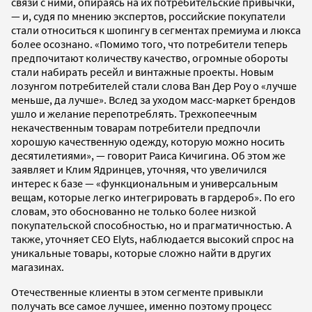
связи с ними, опираясь на их потребительские привычки,
— и, судя по мнению экспертов, российские покупатели
стали относиться к шопингу в сегментах премиума и люкса
более осознано. «​​Помимо того, что потребители теперь
предпочитают количеству качество, огромные обороты
стали набирать ресейл и винтажные проекты. Новым
лозунгом потребителей стали слова Ван Дер Роу о «лучше
меньше, да лучше». Вслед за уходом масс-маркет брендов
ушло и желание перепотреблять. Трехкопеечным
некачественным товарам потребители предпочли
хорошую качественную одежду, которую можно носить
десятилетиями», — говорит Раиса Кичигина. Об этом же
заявляет и Клим Ядринцев, уточняя, что увеличился
интерес к базе — «функциональным и универсальным
вещам, которые легко интегрировать в гардероб». По его
словам, это обоснованно не только более низкой
покупательской способностью, но и прагматичностью. А
также, уточняет СЕО Elyts, наблюдается высокий спрос на
уникальные товары, которые сложно найти в других
магазинах.
Отечественные клиенты в этом сегменте привыкли
получать все самое лучшее, именно поэтому процесс