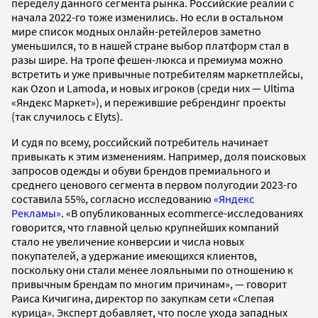
переделу данного сегмента рынка. Российские реалии с
начала 2022-го тоже изменились. Но если в остальном
мире список модных онлайн-ретейлеров заметно
уменьшился, то в нашей стране выбор платформ стал в
разы шире. На тропе фешен-люкса и премиума можно
встретить и уже привычные потребителям маркетплейсы,
как Ozon и Lamoda, и новых игроков (среди них — Ultima
«Яндекс Маркет»), и пережившие ребрендинг проекты
(так случилось с Elyts).
И судя по всему, российский потребитель начинает
привыкать к этим изменениям. Например, доля поисковых
запросов одежды и обуви брендов премиального и
среднего ценового сегмента в первом полугодии 2023-го
составила 55%, согласно исследованию
«Яндекс
Рекламы»
. «В опубликованных ecommerce-исследованиях
говорится, что главной целью крупнейших компаний
стало не увеличение конверсии и числа новых
покупателей, а удержание имеющихся клиентов,
поскольку они стали менее лояльными по отношению к
привычным брендам по многим причинам», — говорит
Раиса Кичигина, директор по закупкам сети «Слепая
курица». Эксперт добавляет, что после ухода западных