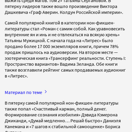
выжить среди магов. Том 2» Татьяны Сергановой. В
пятерку лидеров также вошло произведение Виктора
Дашкевича «Граф Аверин. Колдун Российской империи».
Самой популярной книгой в категории нон-фикшен-
литературы стал «Роман с самим собой. Как уравновесить
внутренние ян и инь и не отвлекаться на всякую хрень»
Татьяны Мужицкой. С начала года на «Литрес» было
продано более 17 000 экземпляров книги, причем 78%
продаж пришлось на аудиоверсии. На втором месте —
эзотерическая книга «Трансерфинг реальности. Ступень I:
Пространство вариантов» Вадима Зеланда. Обе книги
также возглавили рейтинг самых продаваемых аудиокниг
в «Литрес».
Материал по теме
В пятерку самой популярной нон-фикшен-литературы
также попал «Счастливый карман, полный денег.
Формирование сознания изобилия» Дэвида Кэмерона
Джиканди, «Думай медленно… Решай быстро» Даниэля
Канемана и «7 шагов к стабильной самооценке» Бориса