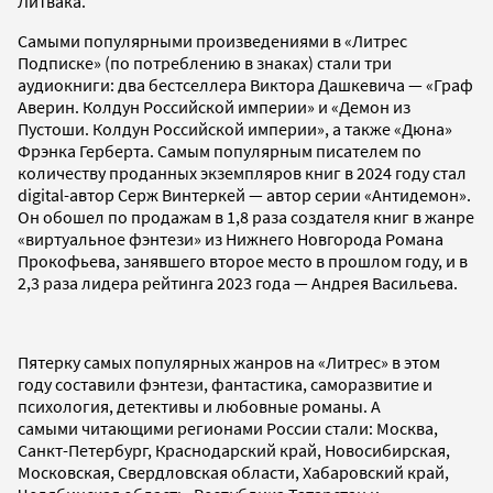
Литвака.
Самыми популярными произведениями в «Литрес
Подписке» (по потреблению в знаках) стали три
аудиокниги: два бестселлера Виктора Дашкевича — «Граф
Аверин. Колдун Российской империи» и «Демон из
Пустоши. Колдун Российской империи», а также «Дюна»
Фрэнка Герберта. Самым популярным писателем по
количеству проданных экземпляров книг в 2024 году стал
digital-автор Серж Винтеркей — автор серии «Антидемон».
Он обошел по продажам в 1,8 раза создателя книг в жанре
«виртуальное фэнтези» из Нижнего Новгорода Романа
Прокофьева, занявшего второе место в прошлом году, и в
2,3 раза лидера рейтинга 2023 года — Андрея Васильева.
Пятерку самых популярных жанров на «Литрес» в этом
году составили фэнтези, фантастика, саморазвитие и
психология, детективы и любовные романы. А
самыми читающими регионами России стали: Москва,
Санкт-Петербург, Краснодарский край, Новосибирская,
Московская, Свердловская области, Хабаровский край,