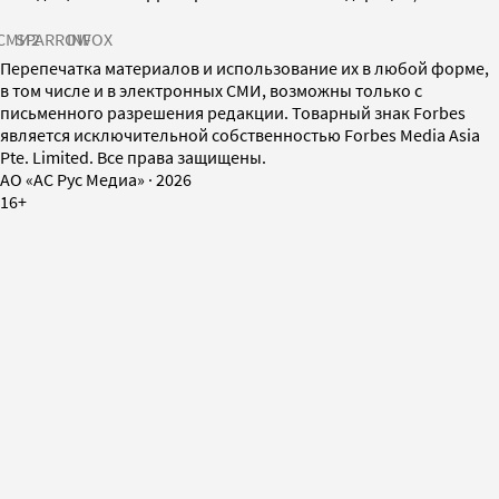
СМИ2
SPARROW
INFOX
Перепечатка материалов и использование их в любой форме,
в том числе и в электронных СМИ, возможны только с
письменного разрешения редакции. Товарный знак Forbes
является исключительной собственностью Forbes Media Asia
Pte. Limited. Все права защищены.
AO «АС Рус Медиа»
·
2026
16+