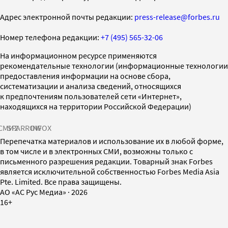
Адрес электронной почты редакции:
press-release@forbes.ru
Номер телефона редакции:
+7 (495) 565-32-06
На информационном ресурсе применяются
рекомендательные технологии (информационные технологии
предоставления информации на основе сбора,
систематизации и анализа сведений, относящихся
к предпочтениям пользователей сети «Интернет»,
находящихся на территории Российской Федерации)
СМИ2
SPARROW
INFOX
Перепечатка материалов и использование их в любой форме,
в том числе и в электронных СМИ, возможны только с
письменного разрешения редакции. Товарный знак Forbes
является исключительной собственностью Forbes Media Asia
Pte. Limited. Все права защищены.
AO «АС Рус Медиа»
·
2026
16+