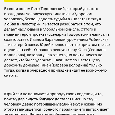
В своем новом Петр Тодоровский, который до этого
исследовал человеческую эмпатию в «Здоровом
человеке», беспощадность судьбы в «Полете» и тягу к
любви в «Лавстори», пытается разобраться в том, что
делает нас людьми в глобальном смысле. Оттого и
главный герой проекта (сценарий Тодоровский написал в
соавторстве с Иваном Барановым, уроженцем Рыбинска)
— и не герой вовсе. Юрий крепко пьет, но при этом трезво
оценивает себя. Отчаянно ревнует жену Юлю (Светлана
Колпакова), которая ушла от него, но почти ничего не
делает, чтобы ее удержать. Начинает по-настоящему
дорожить дочерью Таней (Варвара Володина) только
тогда, когда в очередном припадке видит ее возможную
смерть.
Юрий сам не понимает и природу своих видений, и то,
почему дар видеть будущее достался именно ему —
человеку, давно потерявшему всякий вкус к жизни. Из
этого затянувшегося «сонного паралича» его вытаскивает
знакомство с Ширмиком — обычным гопником из