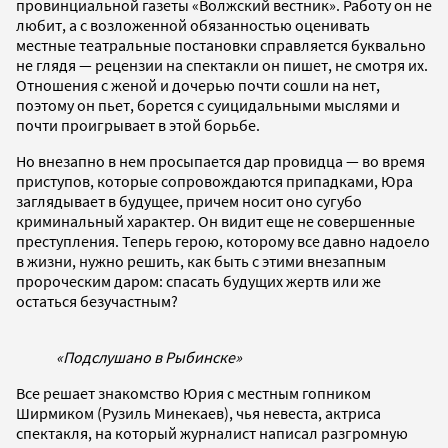
провинциальной газеты «Волжский вестник». Работу он не
любит, а с возложенной обязанностью оценивать
местные театральные постановки справляется буквально
не глядя — рецензии на спектакли он пишет, не смотря их.
Отношения с женой и дочерью почти сошли на нет,
поэтому он пьет, борется с суицидальными мыслями и
почти проигрывает в этой борьбе.
Но внезапно в нем просыпается дар провидца — во время
приступов, которые сопровождаются припадками, Юра
заглядывает в будущее, причем носит оно сугубо
криминальный характер. Он видит еще не совершенные
преступления. Теперь герою, которому все давно надоело
в жизни, нужно решить, как быть с этими внезапным
пророческим даром: спасать будущих жертв или же
остаться безучастным?
«Подслушано в Рыбинске»
Все решает знакомство Юрия с местным гопником
Ширмиком (Рузиль Минекаев), чья невеста, актриса
спектакля, на который журналист написал разгромную