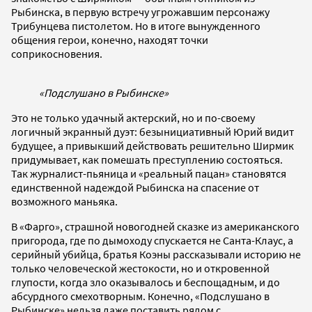
Рыбинска, в первую встречу угрожавшим персонажу
Трибунцева пистолетом. Но в итоге вынужденного
общения герои, конечно, находят точки
соприкосновения.
«Подслушано в Рыбинске»
Это не только удачный актерский, но и по-своему
логичный экранный дуэт: безынициативный Юрий видит
будущее, а привыкший действовать решительно Ширмик
придумывает, как помешать преступлению состояться.
Так журналист-пьяница и «реальный пацан» становятся
единственной надеждой Рыбинска на спасение от
возможного маньяка.
В «Фарго», страшной новогодней сказке из американского
пригорода, где по дымоходу спускается не Санта-Клаус, а
серийный убийца, братья Коэны рассказывали историю не
только человеческой жестокости, но и откровенной
глупости, когда зло оказывалось и беспощадным, и до
абсурдного смехотворным. Конечно, «Подслушано в
Рыбинске» нельзя даже поставить рядом с