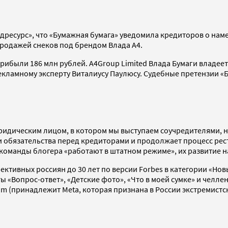
дресурс», что «Бумажная бумага» уведомила кредиторов о нам
продажей снеков под брендом Влада А4.
 прибыли 186 млн рублей. A4Group Limited Влада Бумаги владе
екламному эксперту Виталиусу Паулюсу. Судебные претензии «
ридическим лицом, в котором мы выступаем соучредителями, н
 обязательства перед кредиторами и продолжает процесс рес
ы команды блогера «работают в штатном режиме», их развитие
ктивных россиян до 30 лет по версии Forbes в категории «Нов
 «Вопрос-ответ», «Детские фото», «Что в моей сумке» и челле
ram (принадлежит Meta, которая признана в России экстремистс