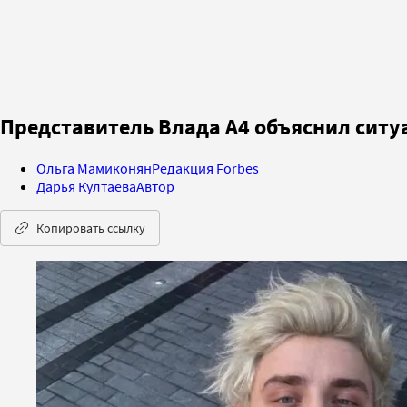
Представитель Влада А4 объяснил ситу
Ольга Мамиконян
Редакция Forbes
Дарья Култаева
Автор
Копировать ссылку