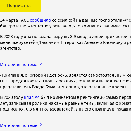
Подписаться
14 марта ТАСС
сообщило
со ссылкой на данные госпортала «Фе
банкротстве. Агентство указывало, что компания занимается 
В 2023 году она показала выручку 3,9 млрд рублей при чистой
менеджеру сетей «Дикси» и «Пятерочка» Алексею Клочкову и р
агентство.
Материал по теме
«Компания, о которой идет речь, является самостоятельным ю
ООО продолжается в новых реалиях, компания выполняет свои
представитель Влада Бумаги, уточнив, что остальные проект
В 2020 году
Влад А4
был номинантом в рейтинге 30 самых перспе
лет, записывая ролики на самые разные темы, включая форматы
подписано 76,3 млн пользователей, а на его страницу в Instag
Материал по теме