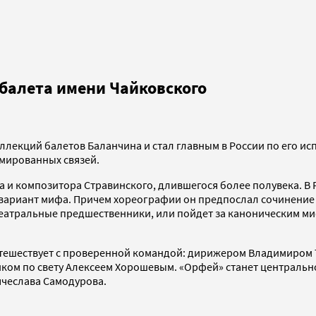
балета имени Чайковского
коллекций балетов Баланчина и стал главным в России по его и
рмированных связей.
и композитора Стравинского, длившегося более полувека. В Р
вариант мифа. Причем хореографии он предпослал сочинение 
 театральные предшественники, или пойдет за каноническим м
тешествует с проверенной командой: дирижером Владимиром 
ом по свету Алексеем Хорошевым. «Орфей» станет центрально
ячеслава Самодурова.