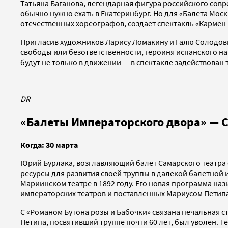
Татьяна Баганова, легендарная фигура российского совр
обычно нужно ехать в Екатеринбург. Но для «Балета Мос
отечественных хореографов, создает спектакль «Кармен 
Пригласив художников Ларису Ломакину и Галю Солодовни
свободы или безответственности, героиня испанского на
будут не только в движении — в спектакле задействован 
DR
«Балеты Императорского двора» — 
Когда: 30 марта
Юрий Бурлака, возглавляющий балет Самарского театра о
ресурсы для развития своей труппы в далекой балетной 
Мариинском театре в 1892 году. Его новая программа на
императорских театров и поставленных Мариусом Петипа,
С «Романом Бутона розы и Бабочки» связана печальная с
Петипа, посвятивший труппе почти 60 лет, был уволен. 