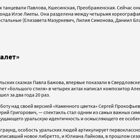
их танцевали Павлова, Кшесинская, Преображенская. Сейчас о
фонда Илзе Лиепы. Она разделена между четырьмя хореографа
стальные (Елизавета Мазуркевич, Лилия Симонова, Даниил Бла
Балет»
ьских сказках Павла Бажова, впервые показали в Свердловске 
лет «большого стиля» в четырех актах написал композитор Ал
ел за два года 20 раз.
работу над своей версией «Каменного цветка» Сергей Прокофьев
Юрий Григорович, — спектакль стал одним из самых важных сим
щущающего уральскую идентичность и осмысляющего ее особе
граунд, особость уральских людей артикулирует первоклассно 
написавший новое либретто, и Юлиана Лайкова, в прошлом сезо