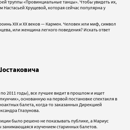
воей труппы «Провинциальные танцы». Чтобы увидеть их,
м Настасьей Хрущевой, которая сейчас популярна у
оинь XIX и XX веков — Кармен. Человек или миф, символ
рцева, или женщина легкого поведения? Искать ответ
Шостаковича
по 2011 годы), все лучшее видит в прошлом и ищет
лкунчик», основанную на первой постановке спектакля в
ноактных балета, когда-то заказанных Дирекцией
ксандра Глазунова.
тиции было решено не показывать публике, а Мариус
оды занимающаяся изучением старинных балетов.