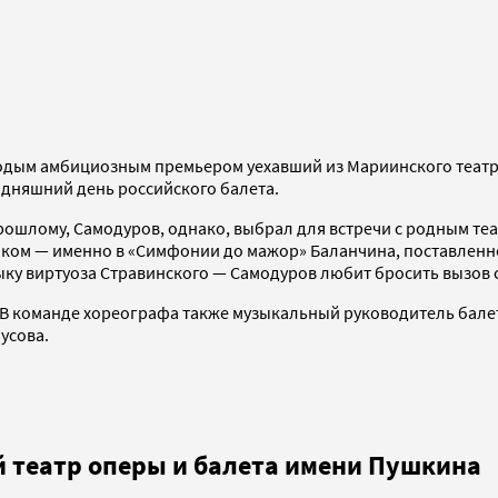
лодым амбициозным премьером уехавший из Мариинского театра
одняшний день российского балета.
шлому, Самодуров, однако, выбрал для встречи с родным теа
ком — именно в «Симфонии до мажор» Баланчина, поставленно
ку виртуоза Стравинского — Самодуров любит бросить вызов с
 В команде хореографа также музыкальный руководитель бале
усова.
й театр оперы и балета имени Пушкина