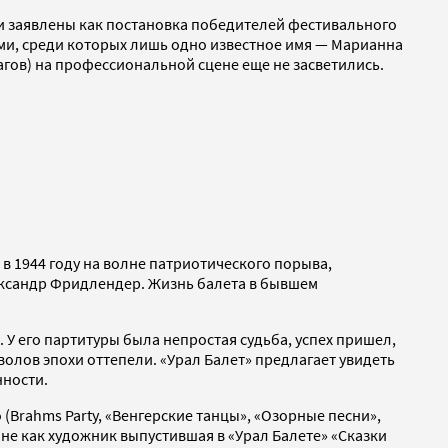
ни заявлены как постановка победителей фестивального
ми, среди которых лишь одно известное имя — Марианна
гов) на профессиональной сцене еще не засветились.
в 1944 году на волне патриотического порыва,
ександр Фридлендер. Жизнь балета в бывшем
. У его партитуры была непростая судьба, успех пришел,
волов эпохи оттепели. «Урал Балет» предлагает увидеть
нности.
(Brahms Party, «Венгерские танцы», «Озорные песни»,
не как художник выпустившая в «Урал Балете» «Сказки