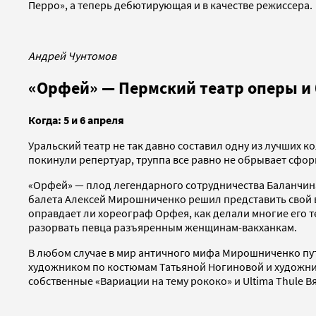
Перро», а теперь дебютирующая и в качестве режиссера.
Андрей Чунтомов
«Орфей» — Пермский театр оперы и 
Когда: 5 и 6 апреля
Уральский театр не так давно составил одну из лучших 
покинули репертуар, труппа все равно не обрывает сфо
«Орфей» — плод легендарного сотрудничества Баланчина 
балета Алексей Мирошниченко решил представить свой 
оправдает ли хореограф Орфея, как делали многие его
разорвать певца разъяренным женщинам-вакханкам.
В любом случае в мир античного мифа Мирошниченко пу
художником по костюмам Татьяной Ногиновой и художник
собственные «Вариации на тему рококо» и Ultima Thule В