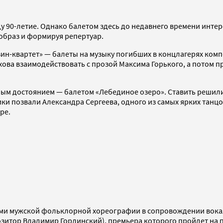
ду 90-летие. Однако балетом здесь до недавнего времени инте
 образ и формируя репертуар.
зин-квартет» — балеты на музыку погибших в концлагерях ком
хова взаимодействовать с прозой Максима Горького, а потом
ным достоянием — балетом «Лебединое озеро». Ставить решил
ки позвали Александра Сергеева, одного из самых ярких танц
ре.
тами мужской фольклорной хореографии в сопровождении вок
озитор Владимир Горлинский), премьера которого пройдет на 