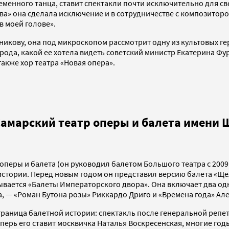
еменного танца, ставит спектакли почти исключительно для с
ква» она сделала исключение и в сотрудничестве с композиторо
в моей голове».
кову, она под микроскопом рассмотрит одну из культовых гер
рода, какой ее хотела видеть советский министр Екатерина Фу
также хор театра «Новая опера».
Самарский театр оперы и балета имени 
перы и балета (он руководил балетом Большого театра с 2009 
истории. Перед новым годом он представил версию балета «Ще
зывается «Балеты Императорского двора». Она включает два од
 — «Роман Бутона розы» Риккардо Дриго и «Времена года» Але
траница балетной истории: спектакль после генеральной репе
Теперь его ставит москвичка Наталья Воскресенская, многие г