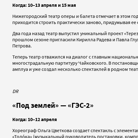
Когда:
10–13 апреля и 15 мая
Нижегородский театр оперы и балета отмечает в этом го
приходится строить практически заново, придумывая ее
Два года назад театр выпустил уникальный проект «Тере
прошлом сезоне пригласили Кирилла Радева и Павла Глу
Петрова.
Теперь театр отважился на диалог с главным националь
многострадальную партитуру Чайковского. В постановщи
амплуа и уже создал несколько спектаклей в родном теат
DR
«Под землей» — «ГЭС-2»
Когда: 10–12 апреля
Хореограф Ольга Цветкова создает спектакль с элемен
«Толóка» (музыкальный руководитель постановки, комп