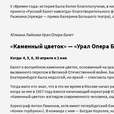
У «Времен года» история была более благополучная, в н
проекта «Русский балет навсегда» благотворительного 
Рыжкина (прежде — прима-балерина Большого театра), о
Юлиана Лайкова
·
Урал Опера Балет
«Каменный цветок» — «Урал Опера 
Когда: 4, 5, 6, 30 апреля и 2 мая
Балет о волшебном каменном цветке, основанный на урал
вызванного перелом в Великой Отечественной войне. Ба
Екатеринбурге была недолгой, но яркой — спектакль прош
Тогда мало кто знал, что в это же время в Москве начал 
когда за нее в 1957 году взялся начинающий хореограф 
«Каменный цветок» взглядом современного человека, о
Хореограф Антон Пимонов, хотя имеет петербургский бэк
«Конек-горбунок»). В команде с ним — Богдан Королек, 