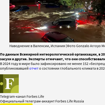
Наводнение в Валенсии, Испания (Фото Gonzalo Arroyo Mo
По данным Всемирной метеорологической организации, в 20
засухи и другие. Эксперты отмечают, что они способствов
В 2024 году в мире было зафиксировано не менее 152 «беспре
опубликовавшей
отчет
о состоянии глобального климата в 202
Telegram-канал Forbes Life
Официальный телеграм-аккаунт Forbes Life Russia