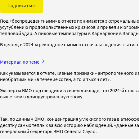
Подписаться
Под «беспрецедентными» в отчете понимаются экстремальные п
усугублению продовольственных кризисов и привели к огромны
тепловой удар. А пиковые температуры в Карнарвоне в Западно
В целом, в 2024-м рекордное с момента начала ведения статис
Материал по теме
Как указывается в отчете, «явные признаки» антропогенного и
необратимыми «в течение сотен, а то и тысяч лет».
Эксперты ВМО подтвердили в своем докладе, что 2024-й стал с
выше, чем в доиндустриальную эпоху.
Так, по данным ВМО, концентрация углекислого газа в атмосфе
десятку самых теплых за всю историю наблюдений. «Данные за
генеральный секретарь ВМО Селеста Сауло.