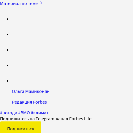
Материал по теме
Ольга Мамиконян
Редакция Forbes
#
погода
#
ВМО
#
климат
Подпишитесь на Telegram-канал Forbes Life
Подписаться