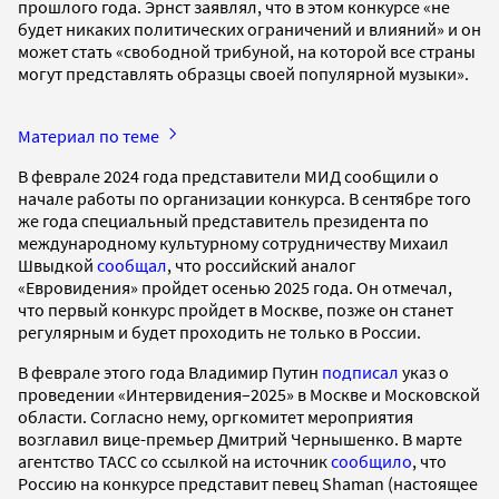
прошлого года. Эрнст заявлял, что в этом конкурсе «не
будет никаких политических ограничений и влияний» и он
может стать «свободной трибуной, на которой все страны
могут представлять образцы своей популярной музыки».
Материал по теме
В феврале 2024 года представители МИД сообщили о
начале работы по организации конкурса. В сентябре того
же года специальный представитель президента по
международному культурному сотрудничеству Михаил
Швыдкой
сообщал
, что российский аналог
«Евровидения» пройдет осенью 2025 года. Он отмечал,
что первый конкурс пройдет в Москве, позже он станет
регулярным и будет проходить не только в России.
В феврале этого года Владимир Путин
подписал
указ о
проведении «Интервидения–2025» в Москве и Московской
области. Согласно нему, оргкомитет мероприятия
возглавил вице-премьер Дмитрий Чернышенко. В марте
агентство ТАСС со ссылкой на источник
сообщило
, что
Россию на конкурсе представит певец Shaman (настоящее