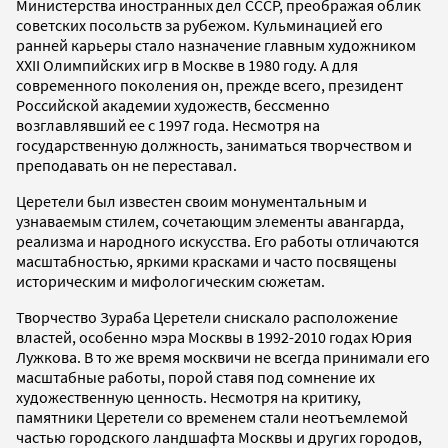
Министерства иностранных дел СССР, преображая облик
советских посольств за рубежом. Кульминацией его
ранней карьеры стало назначение главным художником
XXII Олимпийских игр в Москве в 1980 году. А для
современного поколения он, прежде всего, президент
Российской академии художеств, бессменно
возглавлявший ее с 1997 года. Несмотря на
государственную должность, заниматься творчеством и
преподавать он не переставал.
Церетели был известен своим монументальным и
узнаваемым стилем, сочетающим элементы авангарда,
реализма и народного искусства. Его работы отличаются
масштабностью, яркими красками и часто посвящены
историческим и мифологическим сюжетам.
Творчество Зураба Церетели снискало расположение
властей, особенно мэра Москвы в 1992-2010 годах Юрия
Лужкова. В то же время москвичи не всегда принимали его
масштабные работы, порой ставя под сомнение их
художественную ценность. Несмотря на критику,
памятники Церетели со временем стали неотъемлемой
частью городского ландшафта Москвы и других городов,