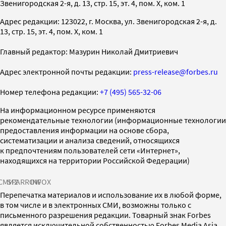
Звенигородская 2-я, д. 13, стр. 15, эт. 4, пом. X, ком. 1
Адрес редакции: 123022, г. Москва, ул. Звенигородская 2-я, д.
13, стр. 15, эт. 4, пом. X, ком. 1
Главный редактор: Мазурин Николай Дмитриевич
Адрес электронной почты редакции:
press-release@forbes.ru
Номер телефона редакции:
+7 (495) 565-32-06
На информационном ресурсе применяются
рекомендательные технологии (информационные технологии
предоставления информации на основе сбора,
систематизации и анализа сведений, относящихся
к предпочтениям пользователей сети «Интернет»,
находящихся на территории Российской Федерации)
СМИ2
SPARROW
INFOX
Перепечатка материалов и использование их в любой форме,
в том числе и в электронных СМИ, возможны только с
письменного разрешения редакции. Товарный знак Forbes
является исключительной собственностью Forbes Media Asia