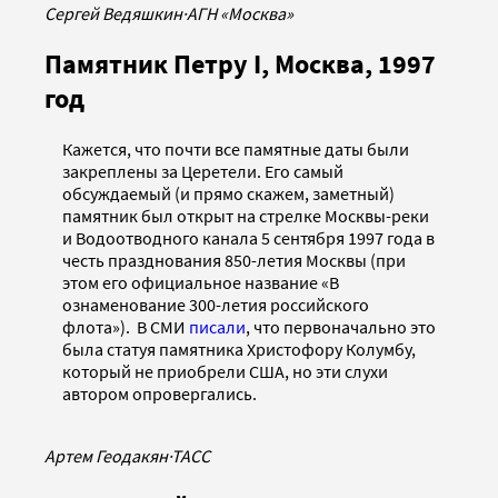
Сергей Ведяшкин
·
АГН «Москва»
Памятник Петру I, Москва, 1997
год
Кажется, что почти все памятные даты были
закреплены за Церетели. Его самый
обсуждаемый (и прямо скажем, заметный)
памятник был открыт на стрелке Москвы-реки
и Водоотводного канала 5 сентября 1997 года в
честь празднования 850-летия Москвы (при
этом его официальное название «В
ознаменование 300-летия российского
флота»). В СМИ
писали
, что первоначально это
была статуя памятника Христофору Колумбу,
который не приобрели США, но эти слухи
автором опровергались.
Артем Геодакян
·
ТАСС