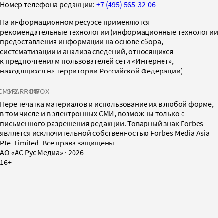
Номер телефона редакции:
+7 (495) 565-32-06
На информационном ресурсе применяются
рекомендательные технологии (информационные технологии
предоставления информации на основе сбора,
систематизации и анализа сведений, относящихся
к предпочтениям пользователей сети «Интернет»,
находящихся на территории Российской Федерации)
СМИ2
SPARROW
INFOX
Перепечатка материалов и использование их в любой форме,
в том числе и в электронных СМИ, возможны только с
письменного разрешения редакции. Товарный знак Forbes
является исключительной собственностью Forbes Media Asia
Pte. Limited. Все права защищены.
AO «АС Рус Медиа»
·
2026
16+