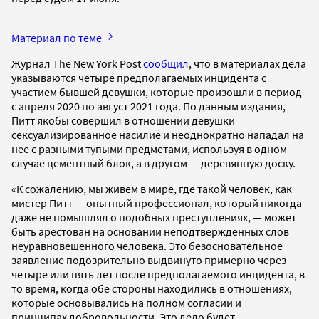
Материал по теме
Журнал The New York Post
сообщил
, что в материалах дела
указываются четыре предполагаемых инцидента с
участием бывшей девушки, которые произошли в период
с апреля 2020 по август 2021 года. По данным издания,
Питт якобы совершил в отношении девушки
сексуализированное насилие и неоднократно нападал на
нее с разными тупыми предметами, используя в одном
случае цементный блок, а в другом — деревянную доску.
«К сожалению, мы живем в мире, где такой человек, как
мистер Питт — опытный профессионал, который никогда
даже не помышлял о подобных преступлениях, — может
быть арестован на основании неподтвержденных слов
неуравновешенного человека. Это безосновательное
заявление подозрительно выдвинуто примерно через
четыре или пять лет после предполагаемого инцидента, в
то время, когда обе стороны находились в отношениях,
которые основывались на полном согласии и
принципах добровольности. Это дело будет