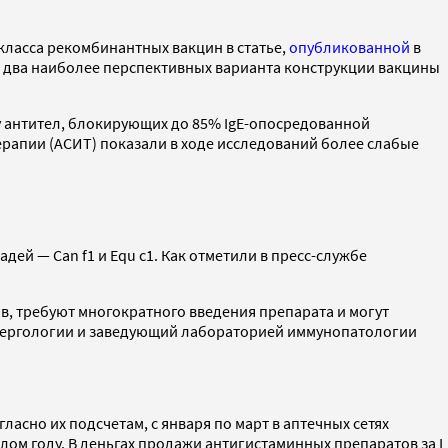
класса рекомбинантных вакцин в статье,
опубликованной
в
ли два наиболее перспективных варианта конструкции вакцины
у антител, блокирующих до 85% IgE-опосредованной
рапии (АСИТ) показали в ходе исследований более слабые
й — Can f1 и Equ c1. Как отметили в пресс-службе
в, требуют многократного введения препарата и могут
лергологии и заведующий лабораторией иммунопатологии
ласно их подсчетам, с января по март в аптечных сетях
лом году. В деньгах продажи антигистаминных препаратов за I