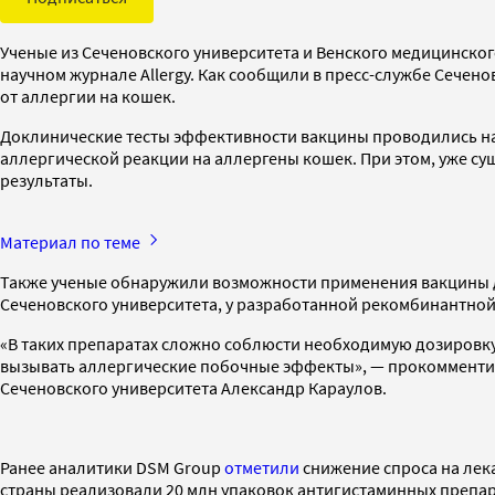
Ученые из Сеченовского университета и Венского медицинског
научном журнале Allergy. Как сообщили в пресс-службе Сечен
от аллергии на кошек.
Доклинические тесты эффективности вакцины проводились на
аллергической реакции на аллергены кошек. При этом, уже с
результаты.
Материал по теме
Также ученые обнаружили возможности применения вакцины для
Сеченовского университета, у разработанной рекомбинантной
«В таких препаратах сложно соблюсти необходимую дозировку 
вызывать аллергические побочные эффекты», — прокоммент
Сеченовского университета Александр Караулов.
Ранее аналитики DSM Group
отметили
снижение спроса на лекар
страны реализовали 20 млн упаковок антигистаминных препара