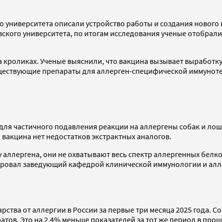
о университета описали устройство работы и создания нового 
овского университета, по итогам исследования ученые отобра
 кроликах. Ученые выяснили, что вакцина вызывает выработк
уществующие препараты для аллерген-специфической иммуноте
 частичного подавления реакции на аллергены собак и лошаде
 вакцина нет недостатков экстрактных аналогов.
аллергена, они не охватывают весь спектр аллергенных белко
ировал заведующий кафедрой клинической иммунологии и ал
ства от аллергии в России за первые три месяца 2025 года. Сог
тов. Это на 2,4% меньше показателей за тот же период в прош