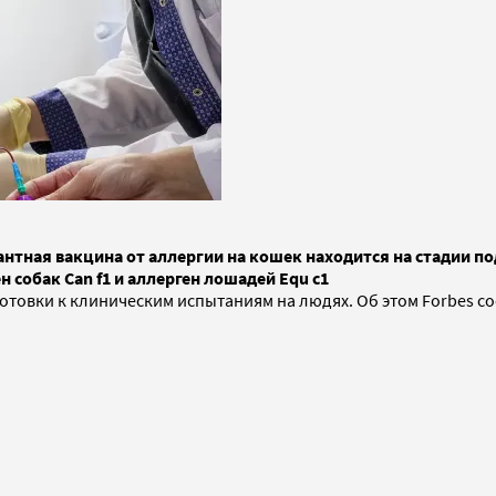
нтная вакцина от аллергии на кошек находится на стадии п
 собак Can f1 и аллерген лошадей Equ c1
готовки к клиническим испытаниям на людях. Об этом Forbes с