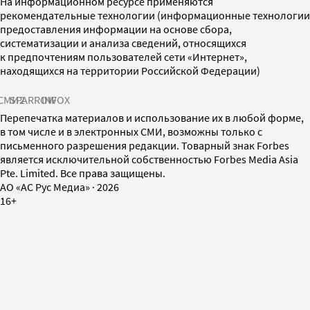
На информационном ресурсе применяются
рекомендательные технологии (информационные технологии
предоставления информации на основе сбора,
систематизации и анализа сведений, относящихся
к предпочтениям пользователей сети «Интернет»,
находящихся на территории Российской Федерации)
СМИ2
SPARROW
INFOX
Перепечатка материалов и использование их в любой форме,
в том числе и в электронных СМИ, возможны только с
письменного разрешения редакции. Товарный знак Forbes
является исключительной собственностью Forbes Media Asia
Pte. Limited. Все права защищены.
AO «АС Рус Медиа»
·
2026
16+