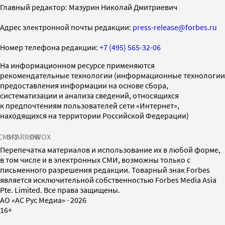
Главный редактор: Мазурин Николай Дмитриевич
Адрес электронной почты редакции:
press-release@forbes.ru
Номер телефона редакции:
+7 (495) 565-32-06
На информационном ресурсе применяются
рекомендательные технологии (информационные технологии
предоставления информации на основе сбора,
систематизации и анализа сведений, относящихся
к предпочтениям пользователей сети «Интернет»,
находящихся на территории Российской Федерации)
СМИ2
SPARROW
INFOX
Перепечатка материалов и использование их в любой форме,
в том числе и в электронных СМИ, возможны только с
письменного разрешения редакции. Товарный знак Forbes
является исключительной собственностью Forbes Media Asia
Pte. Limited. Все права защищены.
AO «АС Рус Медиа»
·
2026
16+