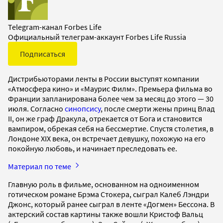
Telegram-канал Forbes Life
Официальный телеграм-аккаунт Forbes Life Russia
Подписаться
Дистрибьюторами ленты в России выступят компании
«Атмосфера кино» и «Маурис Филм». Премьера фильма во
Франции запланирована более чем за месяц до этого — 30
июля. Согласно
синопсису
, после смерти жены принц Влад
II, он же граф Дракула, отрекается от Бога и становится
вампиром, обрекая себя на бессмертие. Спустя столетия, в
Лондоне XIX века, он встречает девушку, похожую на его
покойную любовь, и начинает преследовать ее.
Материал по теме
Главную роль в фильме, основанном на одноименном
готическом романе Брэма Стокера, сыграл Калеб Лэндри
Джонс, который ранее сыграл в ленте «Догмен» Бессона. В
актерский состав картины также вошли Кристоф Вальц