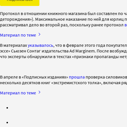
Протокол в отношении книжного магазина был составлен по ча
деторождения»). Максимальное наказание по ней для юрлиц пр
рассматривал дело во второй раз, поскольку ранее протокол
в
Материал по теме
В материалах
указывалось
, что в феврале этого года покупат
эссе» Сьюзен Сонтаг издательства Ad Marginem. После возбу
что эксперты обнаружили в текстах «признаки пропаганды н
В апреле в «Подписных изданиях»
прошла
проверка силовиков.
несколько десятков книг «экстремистского толка», включая ря
Материал по теме