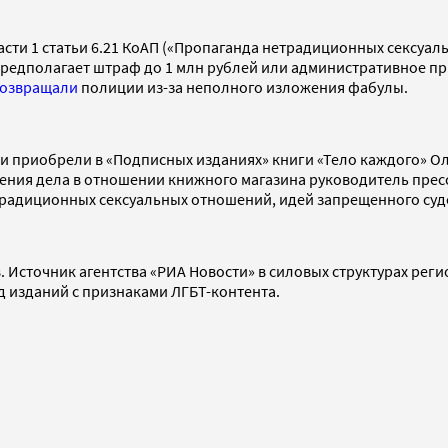
сти 1 статьи 6.21 КоАП («Пропаганда нетрадиционных сексуаль
едполагает штраф до 1 млн рублей или административное прио
озвращали
полиции из-за неполного изложения фабулы.
ели приобрели в «Подписных изданиях» книги «Тело каждого» О
ждения дела в отношении книжного магазина руководитель пре
етрадиционных сексуальных отношений, идей запрещенного су
 Источник агентства «РИА Новости» в силовых структурах рег
д изданий с признаками ЛГБТ-контента.