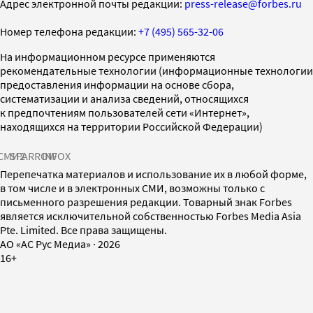
Адрес электронной почты редакции:
press-release@forbes.ru
Номер телефона редакции:
+7 (495) 565-32-06
На информационном ресурсе применяются
рекомендательные технологии (информационные технологии
предоставления информации на основе сбора,
систематизации и анализа сведений, относящихся
к предпочтениям пользователей сети «Интернет»,
находящихся на территории Российской Федерации)
СМИ2
SPARROW
INFOX
Перепечатка материалов и использование их в любой форме,
в том числе и в электронных СМИ, возможны только с
письменного разрешения редакции. Товарный знак Forbes
является исключительной собственностью Forbes Media Asia
Pte. Limited. Все права защищены.
AO «АС Рус Медиа»
·
2026
16+