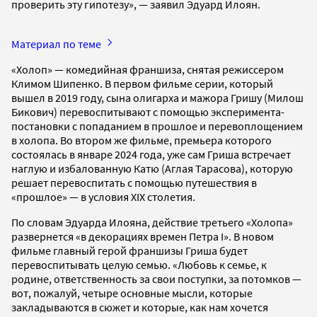
проверить эту гипотезу», — заявил Эдуард Илоян.
Материал по теме
«Холоп» — комедийная франшиза, снятая режиссером
Климом Шипенко. В первом фильме серии, который
вышел в 2019 году, сына олигарха и мажора Гришу (Милош
Бикович) перевоспитывают с помощью эксперимента-
постановки с попаданием в прошлое и перевоплощением
в холопа. Во втором же фильме, премьера которого
состоялась в январе 2024 года, уже сам Гриша встречает
наглую и избалованную Катю (Аглая Тарасова), которую
решает перевоспитать с помощью путешествия в
«прошлое» — в условия XIX столетия.
По словам Эдуарда Илояна, действие третьего «Холопа»
развернется «в декорациях времен Петра I». В новом
фильме главный герой франшизы Гриша будет
перевоспитывать целую семью. «Любовь к семье, к
родине, ответственность за свои поступки, за потомков —
вот, пожалуй, четыре основные мысли, которые
закладываются в сюжет и которые, как нам хочется