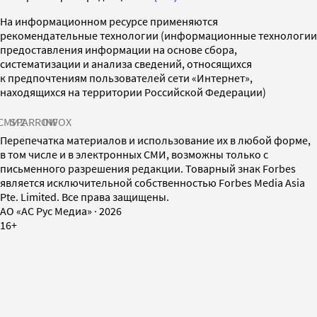
На информационном ресурсе применяются
рекомендательные технологии (информационные технологии
предоставления информации на основе сбора,
систематизации и анализа сведений, относящихся
к предпочтениям пользователей сети «Интернет»,
находящихся на территории Российской Федерации)
СМИ2
SPARROW
INFOX
Перепечатка материалов и использование их в любой форме,
в том числе и в электронных СМИ, возможны только с
письменного разрешения редакции. Товарный знак Forbes
является исключительной собственностью Forbes Media Asia
Pte. Limited. Все права защищены.
AO «АС Рус Медиа»
·
2026
16+