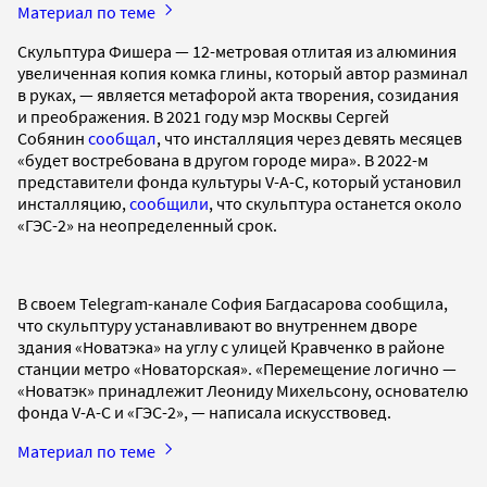
Материал по теме
Скульптура Фишера — 12-метровая отлитая из алюминия
увеличенная копия комка глины, который автор разминал
в руках, — является метафорой акта творения, созидания
и преображения. В 2021 году мэр Москвы Сергей
Собянин
сообщал
, что инсталляция через девять месяцев
«будет востребована в другом городе мира». В 2022-м
представители фонда культуры V-A-C, который установил
инсталляцию,
сообщили
, что скульптура останется около
«ГЭС-2» на неопределенный срок.
В своем Telegram-канале София Багдасарова сообщила,
что скульптуру устанавливают во внутреннем дворе
здания «Новатэка» на углу с улицей Кравченко в районе
станции метро «Новаторская». «Перемещение логично —
«Новатэк» принадлежит Леониду Михельсону, основателю
фонда V-A-C и «ГЭС-2», — написала искусствовед.
Материал по теме