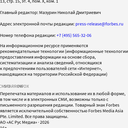
13, стр. 15, эт. 4, пом. X, ком. 1
Главный редактор: Мазурин Николай Дмитриевич
Адрес электронной почты редакции:
press-release@forbes.ru
Номер телефона редакции:
+7 (495) 565-32-06
На информационном ресурсе применяются
рекомендательные технологии (информационные технологии
предоставления информации на основе сбора,
систематизации и анализа сведений, относящихся
к предпочтениям пользователей сети «Интернет»,
находящихся на территории Российской Федерации)
СМИ2
SPARROW
INFOX
Перепечатка материалов и использование их в любой форме,
в том числе и в электронных СМИ, возможны только с
письменного разрешения редакции. Товарный знак Forbes
является исключительной собственностью Forbes Media Asia
Pte. Limited. Все права защищены.
AO «АС Рус Медиа»
·
2026
16+