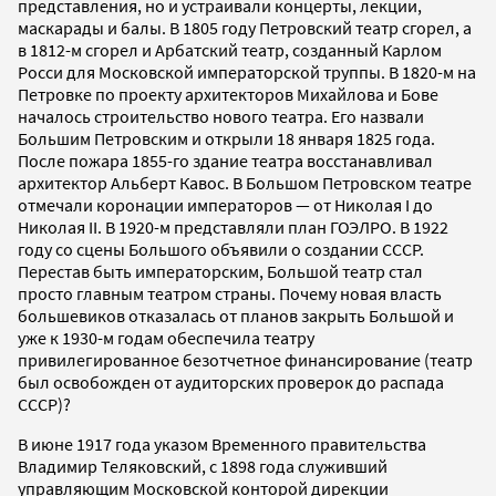
представления, но и устраивали концерты, лекции,
маскарады и балы. В 1805 году Петровский театр сгорел, а
в 1812-м сгорел и Арбатский театр, созданный Карлом
Росси для Московской императорской труппы. В 1820-м на
Петровке по проекту архитекторов Михайлова и Бове
началось строительство нового театра. Его назвали
Большим Петровским и открыли 18 января 1825 года.
После пожара 1855-го здание театра восстанавливал
архитектор Альберт Кавос. В Большом Петровском театре
отмечали коронации императоров — от Николая I до
Николая II. В 1920-м представляли план ГОЭЛРО. В 1922
году со сцены Большого объявили о создании СССР.
Перестав быть императорским, Большой театр стал
просто главным театром страны. Почему новая власть
большевиков отказалась от планов закрыть Большой и
уже к 1930-м годам обеспечила театру
привилегированное безотчетное финансирование (театр
был освобожден от аудиторских проверок до распада
СССР)?
В июне 1917 года указом Временного правительства
Владимир Теляковский, с 1898 года служивший
управляющим Московской конторой дирекции