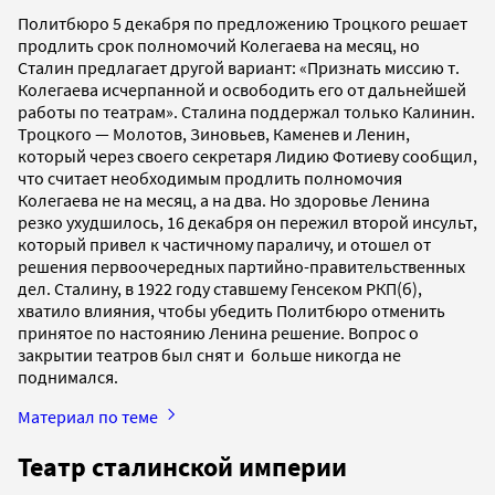
Политбюро 5 декабря по предложению Троцкого решает
продлить срок полномочий Колегаева на месяц, но
Сталин предлагает другой вариант: «Признать миссию т.
Колегаева исчерпанной и освободить его от дальнейшей
работы по театрам». Сталина поддержал только Калинин.
Троцкого — Молотов, Зиновьев, Каменев и Ленин,
который через своего секретаря Лидию Фотиеву сообщил,
что считает необходимым продлить полномочия
Колегаева не на месяц, а на два. Но здоровье Ленина
резко ухудшилось, 16 декабря он пережил второй инсульт,
который привел к частичному параличу, и отошел от
решения первоочередных партийно-правительственных
дел. Сталину, в 1922 году ставшему Генсеком РКП(б),
хватило влияния, чтобы убедить Политбюро отменить
принятое по настоянию Ленина решение. Вопрос о
закрытии театров был снят и больше никогда не
поднимался.
Материал по теме
Театр сталинской империи