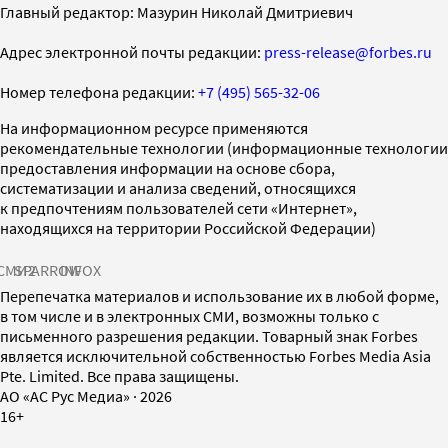
Главный редактор: Мазурин Николай Дмитриевич
Адрес электронной почты редакции:
press-release@forbes.ru
Номер телефона редакции:
+7 (495) 565-32-06
На информационном ресурсе применяются
рекомендательные технологии (информационные технологии
предоставления информации на основе сбора,
систематизации и анализа сведений, относящихся
к предпочтениям пользователей сети «Интернет»,
находящихся на территории Российской Федерации)
СМИ2
SPARROW
INFOX
Перепечатка материалов и использование их в любой форме,
в том числе и в электронных СМИ, возможны только с
письменного разрешения редакции. Товарный знак Forbes
является исключительной собственностью Forbes Media Asia
Pte. Limited. Все права защищены.
AO «АС Рус Медиа»
·
2026
16+