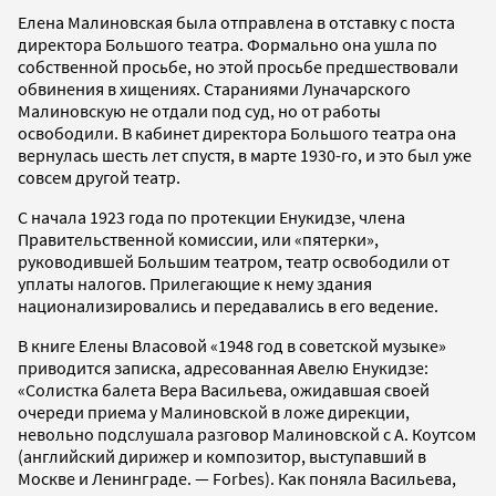
Елена Малиновская была отправлена в отставку с поста
директора Большого театра. Формально она ушла по
собственной просьбе, но этой просьбе предшествовали
обвинения в хищениях. Стараниями Луначарского
Малиновскую не отдали под суд, но от работы
освободили. В кабинет директора Большого театра она
вернулась шесть лет спустя, в марте 1930-го, и это был уже
совсем другой театр.
С начала 1923 года по протекции Енукидзе, члена
Правительственной комиссии, или «пятерки»,
руководившей Большим театром, театр освободили от
уплаты налогов. Прилегающие к нему здания
национализировались и передавались в его ведение.
В книге Елены Власовой «1948 год в советской музыке»
приводится записка, адресованная Авелю Енукидзе:
«Солистка балета Вера Васильева, ожидавшая своей
очереди приема у Малиновской в ложе дирекции,
невольно подслушала разговор Малиновской с А. Коутсом
(английский дирижер и композитор, выступавший в
Москве и Ленинграде. — Forbes). Как поняла Васильева,