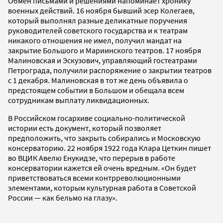
Обмен письмами и решениями напоминает хронику
военных действий. 16 ноября бывший эсер Колегаев,
который выполнял разные деликатные поручения
руководителей советского государства и к театрам
никакого отношения не имел, получил мандат на
закрытие Большого и Мариинского театров. 17 ноября
Малиновская и Эскузович, управляющий гостеатрами
Петрограда, получили распоряжение о закрытии театров
с 1 декабря. Малиновская в тот же день объявила о
предстоящем событии в Большом и обещала всем
сотрудникам выплату ликвидационных.
В Российском госархиве социально-политической
истории есть документ, который позволяет
предположить, что закрыть собирались и Московскую
консерваторию. 22 ноября 1922 года Клара Цеткин пишет
во ВЦИК Авелю Енукидзе, что перерыв в работе
консерватории кажется ей очень вредным. «Он будет
приветствоваться всеми контрреволюционными
элементами, которым культурная работа в Советской
России — как бельмо на глазу».