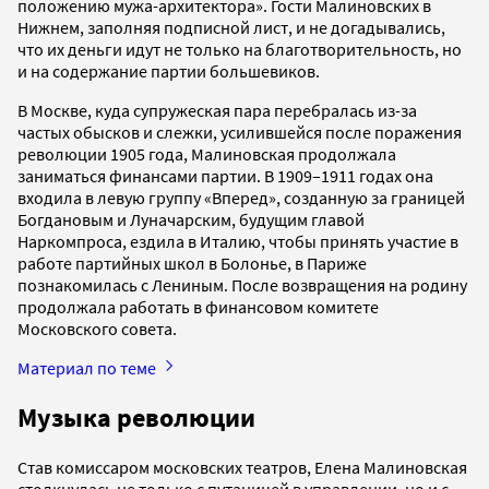
положению мужа-архитектора». Гости Малиновских в
Нижнем, заполняя подписной лист, и не догадывались,
что их деньги идут не только на благотворительность, но
и на содержание партии большевиков.
В Москве, куда супружеская пара перебралась из-за
частых обысков и слежки, усилившейся после поражения
революции 1905 года, Малиновская продолжала
заниматься финансами партии. В 1909–1911 годах она
входила в левую группу «Вперед», созданную за границей
Богдановым и Луначарским, будущим главой
Наркомпроса, ездила в Италию, чтобы принять участие в
работе партийных школ в Болонье, в Париже
познакомилась с Лениным. После возвращения на родину
продолжала работать в финансовом комитете
Московского совета.
Материал по теме
Музыка революции
Став комиссаром московских театров, Елена Малиновская
столкнулась не только с путаницей в управлении, но и с