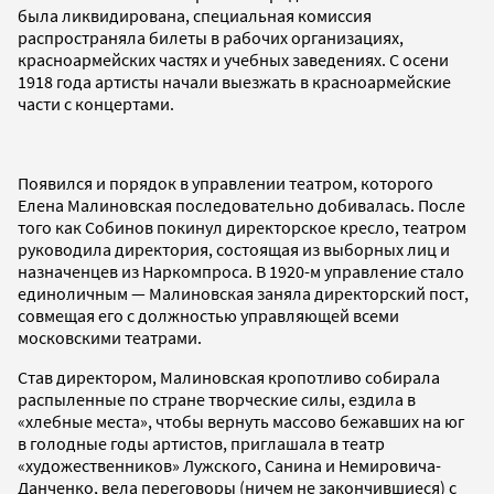
была ликвидирована, специальная комиссия
распространяла билеты в рабочих организациях,
красноармейских частях и учебных заведениях. С осени
1918 года артисты начали выезжать в красноармейские
части с концертами.
Появился и порядок в управлении театром, которого
Елена Малиновская последовательно добивалась. После
того как Собинов покинул директорское кресло, театром
руководила директория, состоящая из выборных лиц и
назначенцев из Наркомпроса. В 1920-м управление стало
единоличным — Малиновская заняла директорский пост,
совмещая его с должностью управляющей всеми
московскими театрами.
Став директором, Малиновская кропотливо собирала
распыленные по стране творческие силы, ездила в
«хлебные места», чтобы вернуть массово бежавших на юг
в голодные годы артистов, приглашала в театр
«художественников» Лужского, Санина и Немировича-
Данченко, вела переговоры (ничем не закончившиеся) с