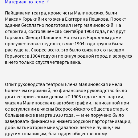
Материал по теме
Пайщиками театра, кроме четы Малиновских, были
Максим Горький и его жена Екатерина Пешкова. Проект
здания бесплатно подготовил Петр Малиновский. На
открытии, состоявшемся 5 сентября 1903 года, пел друг
Горького Федор Шаляпин. Но театр в Народном доме
просуществовал недолго, в мае 1904 года труппа была
распущена. Скорее всего, это было связано с отъездом
Горького: в 1904 году он покинул родной город и вернулся
в него только спустя четверть века.
Опыт руководства театром Елена Малиновская имела
более чем скромный, но финансовое руководство было
для нее привычным делом. «С 1905 года я член партии, —
указала Малиновская в автобиографии, написанной при
ее вступлении в члены Всероссийского общества старых
большевиков в марте 1930 года. — Мне поручено было
заведовать финансами нижегородской парторганизации,
добывать которые мне удавалось легче и лучше, чем
другим товарищам, благодаря общественному