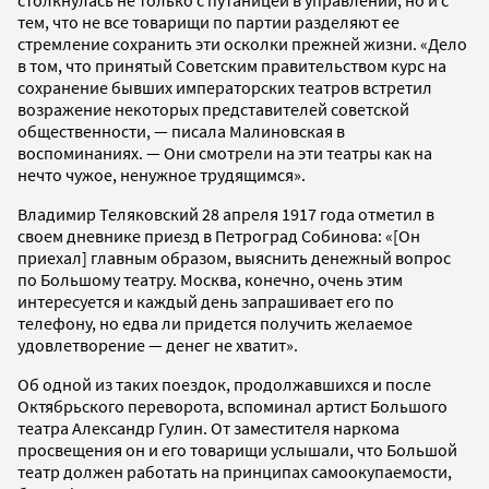
тем, что не все товарищи по партии разделяют ее
стремление сохранить эти осколки прежней жизни. «Дело
в том, что принятый Советским правительством курс на
сохранение бывших императорских театров встретил
возражение некоторых представителей советской
общественности, — писала Малиновская в
воспоминаниях. — Они смотрели на эти театры как на
нечто чужое, ненужное трудящимся».
Владимир Теляковский 28 апреля 1917 года отметил в
своем дневнике приезд в Петроград Собинова: «[Он
приехал] главным образом, выяснить денежный вопрос
по Большому театру. Москва, конечно, очень этим
интересуется и каждый день запрашивает его по
телефону, но едва ли придется получить желаемое
удовлетворение — денег не хватит».
Об одной из таких поездок, продолжавшихся и после
Октябрьского переворота, вспоминал артист Большого
театра Александр Гулин. От заместителя наркома
просвещения он и его товарищи услышали, что Большой
театр должен работать на принципах самоокупаемости,