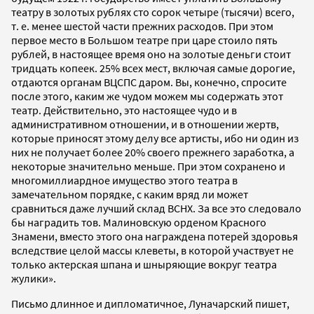
театру в золотых рублях сто сорок четыре (тысячи) всего,
т. е. менее шестой части прежних расходов. При этом
первое место в Большом театре при царе стоило пять
рублей, в настоящее время оно на золотые деньги стоит
тридцать копеек. 25% всех мест, включая самые дорогие,
отдаются органам ВЦСПС даром. Вы, конечно, спросите
после этого, каким же чудом можем мы содержать этот
театр. Действительно, это настоящее чудо и в
административном отношении, и в отношении жертв,
которые приносят этому делу все артисты, ибо ни один из
них не получает более 20% своего прежнего заработка, а
некоторые значительно меньше. При этом сохранено и
многомиллиардное имущество этого театра в
замечательном порядке, с каким вряд ли может
сравниться даже лучший склад ВСНХ. За все это следовало
бы наградить тов. Малиновскую орденом Красного
Знамени, вместо этого она награждена потерей здоровья
вследствие целой массы клеветы, в которой участвует не
только актерская шпана и шныряющие вокруг театра
жулики».
Письмо длинное и дипломатичное, Луначарский пишет,