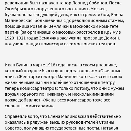
революции был назначен тенор Леонид Собинов. После
Октябрьского вооруженного восстания в Москве,
буквально на следующий день, как отгремели бои, Елена
Малиновская, большевичка с дореволюционным стажем,
помощница Розалии Землячки в Московском комитете
партии (за организацию массовых расстрелов в Крыму в
1920–1921 годах Землячка заслужила прозвище Демон),
получила мандат комиссара всех московских театров.
Иван Бунин в марте 1918 года писал в своем дневнике,
который позднее был издан под заголовком «Окаянные
дни»: «Жена архитектора Малиновского <...> за всю свою
жизнь не имевшая ни малейшего отношения к театру,
теперь комиссар театров: только потому, что они с мужем
друзья Горького по Нижнему». И несколькими днями
позже добавляет: «Жены всех комиссаров тоже все
сделаны комиссарами».
Справедливо то, что Елена Малиновская действительно
оказалась в ряду жен высших руководителей Страны
Советов, получивших государственные посты. Наталья