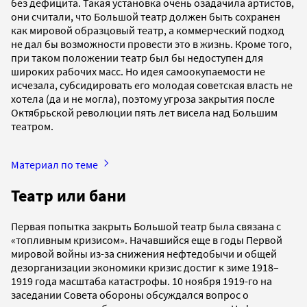
без дефицита. Такая установка очень озадачила артистов,
они считали, что Большой театр должен быть сохранен
как мировой образцовый театр, а коммерческий подход
не дал бы возможности провести это в жизнь. Кроме того,
при таком положении театр был бы недоступен для
широких рабочих масс. Но идея самоокупаемости не
исчезала, субсидировать его молодая советская власть не
хотела (да и не могла), поэтому угроза закрытия после
Октябрьской революции пять лет висела над Большим
театром.
Материал по теме
Театр или бани
Первая попытка закрыть Большой театр была связана с
«топливным кризисом». Начавшийся еще в годы Первой
мировой войны из-за снижения нефтедобычи и общей
дезорганизации экономики кризис достиг к зиме 1918–
1919 года масштаба катастрофы. 10 ноября 1919-го на
заседании Совета обороны обсуждался вопрос о