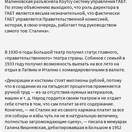
Малиновская разъясняла Коутсу систему управления ГАБТ.
По этому объяснению выходило, что роль директора в
ГАБТ является весьма незначительной, что фактически
ГАБТ управляется Правительственной комиссией,
которая, в свою очередь, работает под руководством
самого тов. Сталина».
В 1930-е годы Большой театр получил статус главного,
«правительственного» театра страны. Собинов с семьей в
1933 году получил возможность выехать на все лето на
отдых в Латвию и Италию с командировочными в валюте.
«Декорации и костюмы стоят миллионы рублей, потому
что в создании их на пятьдесят процентов применяется
ручной труд — из-за отсутствия нужных материалов,
машин и т. д. Народ гордится своим театром и не отдает
себе отчета в том, что сам платит за его содержание.
Конечно, — не Сталин же из своего кармана платит за все
эти соборы и избы чуть ли не в натуральную величину,
полностью загромождающие сцену», — писала в мемуарах
Галина Вишневская, дебютировавшая в Большом в 1952