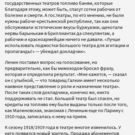
государственных театров топливо баням, которые
благодаря этому, может быть, спасут сотни рабочих от
болезни и смерти. А гос.театры, по его мнению, не были
нужны рабоче-крестьянской республике, так как они
обслуживали эстетические вкусы буржуазии, щекотали
нервы барынькам в бриллиантах да спекулянтам, а
рабочим и красноармейцам ничего не давали. «Лучше
использовать подмостки Большого театра для агитации и
пропаганды!» — убеждал докладчик».
Ленин поставил вопрос на голосование, но
предварительно, как бы мимоходом бросил фразу,
которая и определила результат. «Мне кажется, — сказал
он с улыбкой, — что товарищ Галкин имеет несколько
наивное представление о роли и назначении театра».
После таких слов докладчика, конечно же, никто
поддерживать не стал. Большой театр был спасен, но
кредиты на топливо ему были выданы только после того,
как Малиновская, знакомая с Лениным еще по Парижу с
1910 года, записалась к нему на прием.
К сезону 1918/1919 года в театре многое изменилось. У
него появился новый зритель. Продажа абонементов