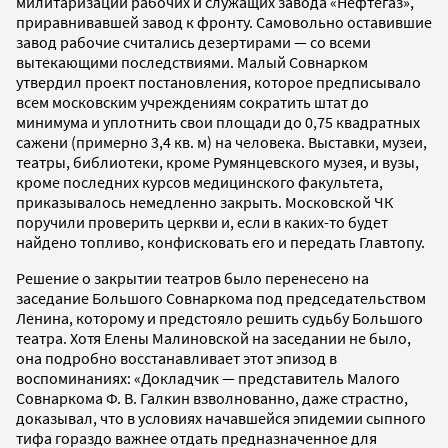
милитаризации рабочих и служащих завода «Нефтегаз»,
приравнивавшей завод к фронту. Самовольно оставившие
завод рабочие считались дезертирами — со всеми
вытекающими последствиями. Малый Совнарком
утвердил проект постановления, которое предписывало
всем московским учреждениям сократить штат до
минимума и уплотнить свои площади до 0,75 квадратных
сажени (примерно 3,4 кв. м) на человека. Выставки, музеи,
театры, библиотеки, кроме Румянцевского музея, и вузы,
кроме последних курсов медицинского факультета,
приказывалось немедленно закрыть. Московской ЧК
поручили проверить церкви и, если в каких-то будет
найдено топливо, конфисковать его и передать Главтопу.
Решение о закрытии театров было перенесено на
заседание Большого Совнаркома под председательством
Ленина, которому и предстояло решить судьбу Большого
театра. Хотя Елены Малиновской на заседании не было,
она подробно восстанавливает этот эпизод в
воспоминаниях: «Докладчик — представитель Малого
Совнаркома Ф. В. Галкин взволнованно, даже страстно,
доказывал, что в условиях начавшейся эпидемии сыпного
тифа гораздо важнее отдать предназначенное для