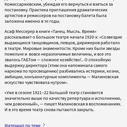
Комиссаржевским, убеждая его вернуться и взяться за
постановку. Практика приглашения драматических
артистов и режиссеров на постановку балета была
заложена именно в те годы.
Асаф Мессерер в книге «Танец. Мысль. Время»
рассказывает о Большом театре начала 1920-х: «Созвездие
выдающихся танцовщиков, певцов, дирижеров работало
в театре. Мировые знаменитости. Кроме них были звезды
помельче и вовсе неразличимые величины, и все это
звалось ГАБТом — сложное хозяйство!.. О спокойную
выдержку директора (этим она напоминала самого
наркома по просвещению) разбивались истерики, козни,
амбиции, конъюнктурные комплименты — Малиновская
искусство чувствовала нутром».
«Уже в сезоне 1921–22 Большой театр становится
значительно выше по качеству репертуара и исполнению,
чем довоенный», — пишет Малиновская в воспоминаниях.
И в это время театр снова пытаются закрыть.
Материал по теме