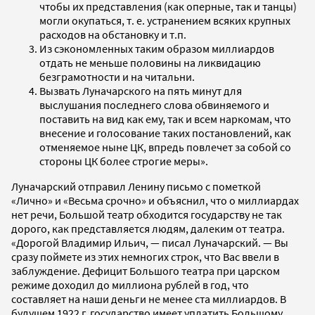
чтобы их представления (как оперные, так и танцы)
могли окупаться, т. е. устранением всяких крупных
расходов на обстановку и т.п.
Из сэкономленных таким образом миллиардов
отдать не меньше половины на ликвидацию
безграмотности и на читальни.
Вызвать Луначарского на пять минут для
выслушания последнего слова обвиняемого и
поставить на вид как ему, так и всем наркомам, что
внесение и голосование таких постановлений, как
отменяемое ныне ЦК, впредь повлечет за собой со
стороны ЦК более строгие меры».
Луначарский отправил Ленину письмо с пометкой
«Лично» и «Весьма срочно» и объяснил, что о миллиардах
нет речи, Большой театр обходится государству не так
дорого, как представляется людям, далеким от театра.
«Дорогой Владимир Ильич, — писал Луначарский. — Вы
сразу поймете из этих немногих строк, что Вас ввели в
заблуждение. Дефицит Большого театра при царском
режиме доходил до миллиона рублей в год, что
составляет на наши деньги не менее ста миллиардов. В
будущем 1922 г. государство имеет уплатить Большому