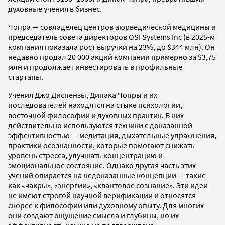
духовные учения в бизнес.
Чопра — совладелец центров аюрведической медицины и
председатель совета директоров OSI Systems Inc (в 2025-м
компания показала рост выручки на 23%, до $344 млн). Он
недавно продал 20 000 акций компании примерно за $3,75
млн и продолжает инвестировать в профильные
стартапы.
Учения Джо Диспензы, Дипака Чопры и их
последователей находятся на стыке психологии,
восточной философии и духовных практик. В них
действительно используются техники с доказанной
эффективностью — медитация, дыхательные упражнения,
практики осознанности, которые помогают снижать
уровень стресса, улучшать концентрацию и
эмоциональное состояние. Однако другая часть этих
учений опирается на недоказанные концепции — такие
как «чакры», «энергии», «квантовое сознание». Эти идеи
не имеют строгой научной верификации и относятся
скорее к философии или духовному опыту. Для многих
они создают ощущение смысла и глубины, но их