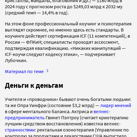
кристаллы, мандалы, благовония и др.) — $180 млрд в
2024 году с прогнозом роста до $249,03 млрд к 2032-му
(средний темп — 14,4% в год).
На этом фоне профессиональный коучинг и психотерапия
выглядят скромнее, но именно здесь есть стандарты. В
коучинге действует сертификация ICF (11 компетенций), в
России — ФПКиН; специалисты проходят ассессмент,
подтверждая квалификацию. «Никаких манипуляций —
ICF-коучи следуют кодексу этики», — подчеркивает
Лубочкин.
Материал по теме
Деньги к деньгам
Учителя и «проводники» бывают очень богатыми людьми:
та же Опра Уинфри (состояние $3,2 млрд) —
лидер мнений
в сфере ментального баланса. Актриса и
велнес-
предприниматель
Гвинет Пэлтроу (считает криотерапию
лучшим средством восстановления) известна велнес-
странностями
: ректальная озонотерапия (Управление по
контролю за продуктами и лекарствами США выпустило