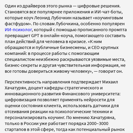
Один из драйверов этого рынка — цифровые решения.
Становятся все популярнее приложения и ИИ-чат-боты,
которые коуч Леонид Лубочкин называет «коучинговым
фастфудом». По словам Лубочкина, особенно популярен
ИИ-психолог
, который с помощью прописанного промпта
превращает GPT в онлайн-коуча, помогающего составить
план действий для человека в кризисе. «К ним
обращаются и публичные бизнесмены, и СЕО крупных
компаний: в процессе работы с помогающим
специалистом неизбежно раскрываются уязвимые места,
бизнес-секреты и другая чувствительная информация, не
все готовы довериться живому человеку», — говорит он.
Перспективность направления подтверждает Михаил
Хачатурян, доцент кафедры стратегического и
инновационного развития Финансового университета:
цифровизация позволяет применять нейросети для
оценки состояния клиента, использовать датчики для
отсеивания реакции на психологические техники и
персонализировать коучинг. По мнению Хачатуряна,
только в России уже работает порядка 2000–3000
стартапов в этой сфере, тогда как потенциальный рынок