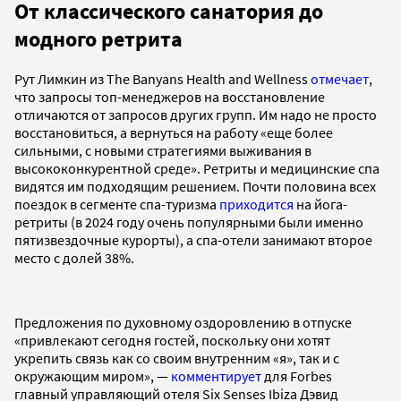
От классического санатория до
модного ретрита
Рут Лимкин из The Banyans Health and Wellness
отмечает
,
что запросы топ-менеджеров на восстановление
отличаются от запросов других групп. Им надо не просто
восстановиться, а вернуться на работу «еще более
сильными, с новыми стратегиями выживания в
высококонкурентной среде». Ретриты и медицинские спа
видятся им подходящим решением. Почти половина всех
поездок в сегменте спа-туризма
приходится
на йога-
ретриты (в 2024 году очень популярными были именно
пятизвездочные курорты), а спа-отели занимают второе
место с долей 38%.
Предложения по духовному оздоровлению в отпуске
«привлекают сегодня гостей, поскольку они хотят
укрепить связь как со своим внутренним «я», так и с
окружающим миром», —
комментирует
для Forbes
главный управляющий отеля Six Senses Ibiza Дэвид