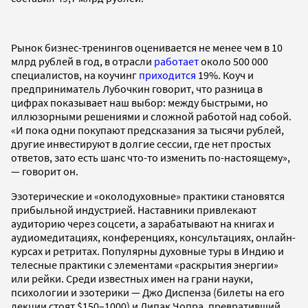
Рынок бизнес-тренингов оценивается не менее чем в 10
млрд рублей в год, в отрасли
работает
около 500 000
специалистов, на коучинг
приходится
19%. Коуч и
предприниматель Лубочкин говорит, что разница в
цифрах показывает наш выбор: между быстрыми, но
иллюзорными решениями и сложной работой над собой.
«И пока одни покупают предсказания за тысячи рублей,
другие инвестируют в долгие сессии, где нет простых
ответов, зато есть шанс что-то изменить по-настоящему»,
— говорит он.
Эзотерические и «околодуховные» практики становятся
прибыльной индустрией. Наставники привлекают
аудиторию через соцсети, а зарабатывают на книгах и
аудиомедитациях, конференциях, консультациях, онлайн-
курсах и ретритах. Популярны духовные туры в Индию и
телесные практики с элементами «раскрытия энергии»
или рейки. Среди известных имен на грани науки,
психологии и эзотерики — Джо Диспенза (билеты на его
лекции стоят $150–1000) и Дипак Чопра, превративший