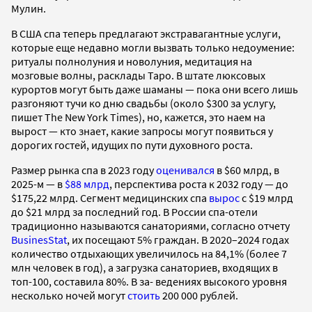
Мулин.
В США спа теперь предлагают экстравагантные услуги,
которые еще недавно могли вызвать только недоумение:
ритуалы полнолуния и новолуния, медитация на
мозговые волны, расклады Таро. В штате люксовых
курортов могут быть даже шаманы — пока они всего лишь
разгоняют тучи ко дню свадьбы (около $300 за услугу,
пишет The New York Times), но, кажется, это наем на
вырост — кто знает, какие запросы могут появиться у
дорогих гостей, идущих по пути духовного роста.
Размер рынка спа в 2023 году
оценивался
в $60 млрд, в
2025-м — в
$88 млрд
, перспектива роста к 2032 году — до
$175,22 млрд. Сегмент медицинских спа
вырос
с $19 млрд
до $21 млрд за последний год. В России спа-отели
традиционно называются санаториями, согласно отчету
BusinesStat
, их посещают 5% граждан. В 2020–2024 годах
количество отдыхающих увеличилось на 84,1% (более 7
млн человек в год), а загрузка санаториев, входящих в
топ-100, составила 80%. В за- ведениях высокого уровня
несколько ночей могут
стоить
200 000 рублей.