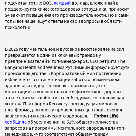
подсчитал тот же ВОЗ,
каждый
доллар, вложенный в
поддержку психического здоровья сотрудника, приносит
$4 за счет повышения его производительности. Но и сами
топы все чаще ищут ответы на свои вопросы в области
психологии.
В 2025 году ментальное и духовное восстановление сил
превращается в один из ключевых трендов у
предпринимателей и топ-менеджеров. CEO ретрита The
Banyans Health and Wellness Рут Лимкин формулирует суть
происходящего так: «Корпоративный мир постепенно
избавляется от стигматизации заботы о психическом
здоровье, и лидеры начинают признавать, что
инвестиции в свое ментальное и физическое здоровье —
это не признак слабости, а необходимая составляющая
успеха». Платформа Recovery.com (ведущая мировая
платформа для поиска проверенных центров лечения
зависимости и психического здоровья. —
Forbes Life
)
сообщила
об увеличении на 51% общего количества
запросов на программы ментального здоровья для топ-
менеджеров, «что соответствует общему тренду