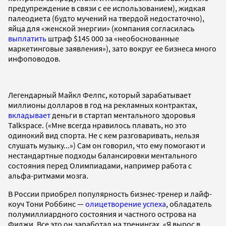
предупреждение в связи с ее использованием), жидкая
палеодиета (будто мучений на твердой недостаточно),
яйца для «женской энергии» (компания согласилась
выплатить
штраф $145 000 за «необоснованные
маркетинговые заявления»), зато вокруг ее бизнеса много
инфоповодов.
Легендарный Майкл Фелпс, который зарабатывает
миллионы долларов в год на рекламных контрактах,
вкладывает
деньги в стартап ментального здоровья
Talkspace. («Мне всегда нравилось плавать, но это
одинокий вид спорта. Не с кем разговаривать, нельзя
слушать музыку...») Сам он говорил, что ему помогают и
нестандартные подходы балансировки ментального
состояния перед Олимпиадами, например работа с
альфа-ритмами мозга.
В России приобрел популярность бизнес-тренер и лайф-
коуч Тони Роббинс —
олицетворение успеха
, обладатель
полумиллиардного состояния и частного острова на
Фиджи. Все это он заработал на тренингах. «Я вырос в