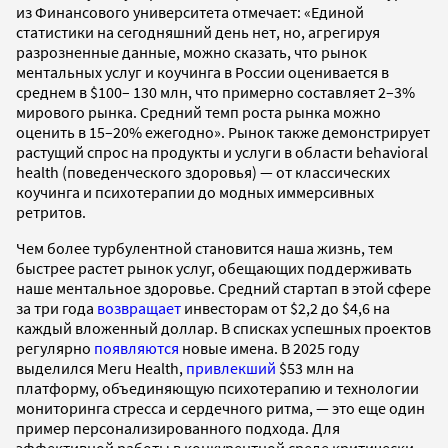
из Финансового университета отмечает: «Единой
статистики на сегодняшний день нет, но, агрегируя
разрозненные данные, можно сказать, что рынок
ментальных услуг и коучинга в России оценивается в
среднем в $100– 130 млн, что примерно составляет 2–3%
мирового рынка. Средний темп роста рынка можно
оценить в 15–20% ежегодно». Рынок также демонстрирует
растущий спрос на продукты и услуги в области behavioral
health (поведенческого здоровья) — от классических
коучинга и психотерапии до модных иммерсивных
ретритов.
Чем более турбулентной становится наша жизнь, тем
быстрее растет рынок услуг, обещающих поддерживать
наше ментальное здоровье. Средний стартап в этой сфере
за три года
возвращает
инвесторам от $2,2 до $4,6 на
каждый вложенный доллар. В списках успешных проектов
регулярно
появляются
новые имена. В 2025 году
выделился Meru Health,
привлекший
$53 млн на
платформу, объединяющую психотерапию и технологии
мониторинга стресса и сердечного ритма, — это еще один
пример персонализированного подхода. Для