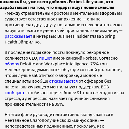
казалось бы, уже всего добился. Forbes Life узнал, кто
зарабатывает на том, что лидеры ищут новые смыслы
«Между стремительным ростом и ментальным здоровьем
существует естественное напряжение — они не
противоречат друг другу, но гармонию невероятно легко
нарушить, если не уделять ей пристального внимания», —
рассказывает
в интервью Business Insider глава Spring
Health Эйприл Ко.
В последние годы свои посты покинуло рекордное
количество СEO,
пишет
американский Forbes. Согласно
обзору
Deloitte and Workplace Intelligence, 75% топ-
менеджеров задумываются об уходе со своей должности,
чтобы лучше заботиться о здоровье, а молодые
специалисты вообще
отказываются
от офферов без
пакета, включающего ментальную поддержку. ВОЗ
сообщает
, что бизнес теряет более $1 трлн ежегодно из-за
стресса, а депрессию называет причиной снижения
производительности на 35%.
На этом фоне руководители активно вкладываются в
ментальное благополучие своих «минус один» —
непосредственных подчиненных, поскольку, как