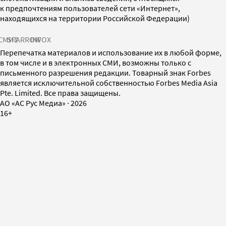
к предпочтениям пользователей сети «Интернет»,
находящихся на территории Российской Федерации)
СМИ2
SPARROW
INFOX
Перепечатка материалов и использование их в любой форме,
в том числе и в электронных СМИ, возможны только с
письменного разрешения редакции. Товарный знак Forbes
является исключительной собственностью Forbes Media Asia
Pte. Limited. Все права защищены.
AO «АС Рус Медиа»
·
2026
16+