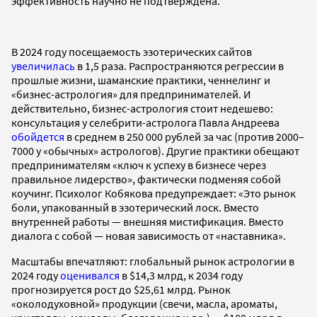
эффективность научно не подтверждена.
В 2024 году посещаемость эзотерических сайтов
увеличилась
в 1,5 раза. Распространяются регрессии в
прошлые жизни, шаманские практики, ченнелинг и
«бизнес-астрология» для предпринимателей. И
действительно, бизнес-астрология стоит недешево:
консультация у селебрити-астролога Павла Андреева
обойдется
в среднем в 250 000 рублей за час (против 2000–
7000 у «обычных» астрологов). Другие практики обещают
предпринимателям «ключ к успеху в бизнесе через
правильное лидерство», фактически подменяя собой
коучинг. Психолог Кобякова предупреждает: «Это рынок
боли, упакованный в эзотерический лоск. Вместо
внутренней работы — внешняя мистификация. Вместо
диалога с собой — новая зависимость от «наставника».
Масштабы впечатляют: глобальный рынок астрологии в
2024 году
оценивался
в $14,3 млрд, к 2034 году
прогнозируется рост до $25,61 млрд. Рынок
«околодуховной» продукции (свечи, масла, ароматы,