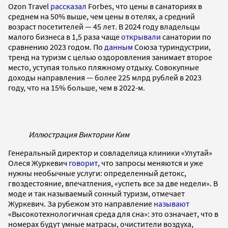
Ozon Travel
рассказал
Forbes, что цены в санаториях в
среднем на 50% выше, чем цены в отелях, а средний
возраст посетителей — 45 лет. В 2024 году владельцы
малого бизнеса в 1,5 раза чаще
открывали
санатории по
сравнению 2023 годом. По
данным
Союза туриндустрии,
тренд на туризм с целью оздоровления занимает второе
место, уступая только пляжному отдыху. Совокупные
доходы направления — более 225 млрд рублей в 2023
году, что на 15% больше, чем в 2022-м.
Иллюстрация Виктории Ким
Генеральный директор и совладелица клиники «Улутай»
Олеся Журкевич
говорит
, что запросы меняются и уже
нужны необычные услуги: определенный детокс,
гвоздестояние, впечатления, «успеть все за две недели». В
моде и так называемый сонный туризм, отмечает
Журкевич. За рубежом это направление
называют
«Высокотехнологичная среда для сна»: это означает, что в
номерах будут умные матрасы, очистители воздуха,