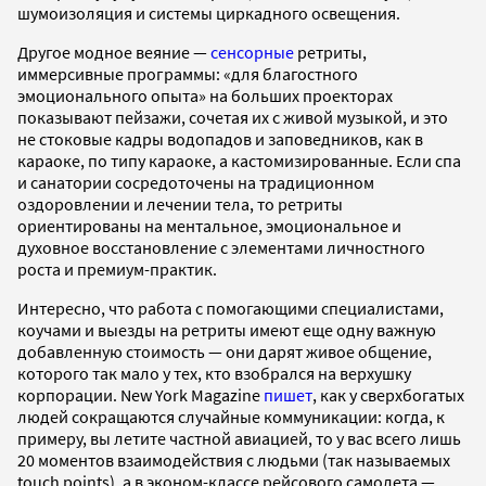
шумоизоляция и системы циркадного освещения.
Другое модное веяние —
сенсорные
ретриты,
иммерсивные программы: «для благостного
эмоционального опыта» на больших проекторах
показывают пейзажи, сочетая их с живой музыкой, и это
не стоковые кадры водопадов и заповедников, как в
караоке, по типу караоке, а кастомизированные. Если спа
и санатории сосредоточены на традиционном
оздоровлении и лечении тела, то ретриты
ориентированы на ментальное, эмоциональное и
духовное восстановление с элементами личностного
роста и премиум-практик.
Интересно, что работа с помогающими специалистами,
коучами и выезды на ретриты имеют еще одну важную
добавленную стоимость — они дарят живое общение,
которого так мало у тех, кто взобрался на верхушку
корпорации. New York Magazine
пишет
, как у сверхбогатых
людей сокращаются случайные коммуникации: когда, к
примеру, вы летите частной авиацией, то у вас всего лишь
20 моментов взаимодействия с людьми (так называемых
touch points), а в эконом-классе рейсового самолета —