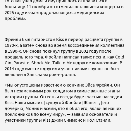
того как упал дома и ему пришлось отправиться в
больницу. 11 октября он отменил оставшиеся концерты в
2025 году из-за «продолжающихся медицинских
проблем».
Фрейли был гитаристом Kiss в период расцвета группы в
1970-х, а затем снова во время воссоединения коллектива
в 1990-х. Он снова покинул группу в 2002 году после
прощального тура. Фрейли написал такие песни, как Cold
Gin, Parasite, Shock Me, Talk to Me и другие композиции. В
2014 году вместе с другими участниками группы он был
включен в Зал славы рок-н-ролла.
«Мы опустошены известием о кончине Эйса Фрейли. Он
был незаменимым рок-солдатом в самые важные этапы
истории группы. Он есть и всегда будет частью наследия
Kiss. Наши мысли с [супругой Фрейли] Жанетт, [его
дочерью] Моник и всеми, кто любил его, включая наших
поклонников по всему миру», — заявили основатели и
участники группы Kiss Джин Симмонс и Пол Стэнли.